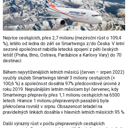
Nejvíce cestujících, přes 2,7 milionu (meziroční růst o 109,4
%), letělo od ledna do září se Smartwings z/do Česka. V letní
sezoně společnost nabídla letecká spojení z pěti českých
letišť (Praha, Brno, Ostrava, Pardubice a Karlovy Vary) do 70
destinací.
Během nejvytíženějších letních měsíců (červen – srpen 2022)
využily služeb Smartwings téměř 3 miliony cestujících (+
100,6 %) a společnost dosáhla 97% předcovidové úrovně z
roku 2019. Nejrušnějším letním měsícem byl červenec, kdy
Smartwings přepravily přes 1,1 milionu cestujících na 6500
letech. Hranice 1 milionu přepravených pasažérů byla
překročena rovněž v srpnu. Obsazenost letadel na
pravidelných linkách dosáhla v hlavních letních měsících 95 %.
Další výrazný růst v počtu přepravených cestujících