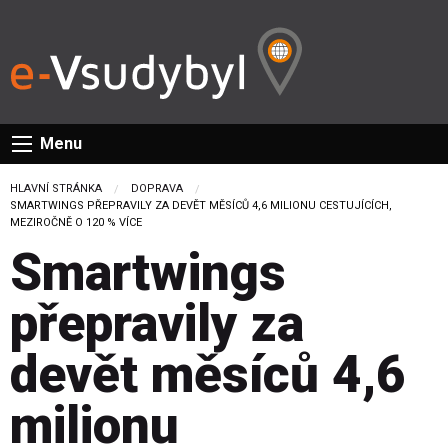
Menu
HLAVNÍ STRÁNKA
DOPRAVA
CURRENT:
SMARTWINGS PŘEPRAVILY ZA DEVĚT MĚSÍCŮ 4,6 MILIONU CESTUJÍCÍCH,
MEZIROČNĚ O 120 % VÍCE
Smartwings
přepravily za
devět měsíců 4,6
milionu