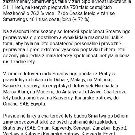
zaznamenaly Smartwings také v září. Společnost uskutečnila
5111 letů, na kterých přepravila 750 tisíc cestujících.
Meziročně o 76,2 % více. Z/do Česka letělo v září se
Smartwings 461 tisíc cestujících (+ 72 %).
Na zvládnutí letní sezony se letecká společnost Smartwings
připravovala s předstihem a vynakládala maximální úsilí k
tomu, aby byla na léto dostatečně personálně i provozně
připravena. I přes extrémně vysokou poptávku během letní
sezony jako jedna z mála letecký společností nebyla nucena
rušit žádné lety.
V zimním letovém řádu Smartwings počítají z Prahy s
pravidelnými linkami do Dubaje, Málagy, na Mallorku,
Kanárské ostrovy, do egyptských letovisek Hurghada a
Marsa Alam, na Madeiru, do Antalye a Tel Avivu. Charterové
lety budou směřovat na Kapverdy, Kanárské ostrovy, do
Ománu, SAE, Egypta.
Pravidelné linky a charterové lety budou Smartwings během
zimy provozovat také ze svých zahraničních základen:
Bratislavy (SAE, Omán, Kapverdy, Senegal, Zanzibar, Egypt),
Varšavy a Katovic (Kanárské ostrovy, Kapverdy, Egypt,