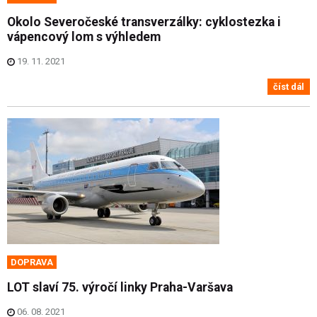
Okolo Severočeské transverzálky: cyklostezka i
vápencový lom s výhledem
19. 11. 2021
číst dál
DOPRAVA
LOT slaví 75. výročí linky Praha-Varšava
06. 08. 2021