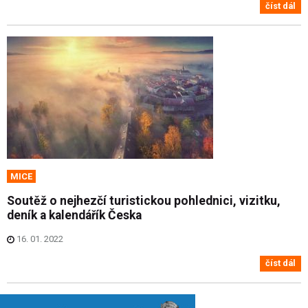
číst dál
MICE
Soutěž o nejhezčí turistickou pohlednici, vizitku,
deník a kalendářík Česka
16. 01. 2022
číst dál