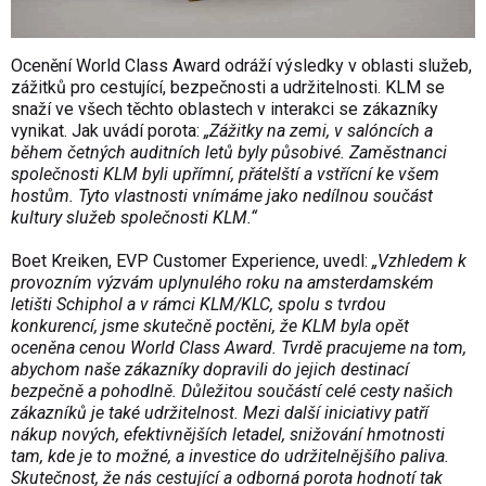
Ocenění World Class Award odráží výsledky v oblasti služeb,
zážitků pro cestující, bezpečnosti a udržitelnosti. KLM se
snaží ve všech těchto oblastech v interakci se zákazníky
vynikat. Jak uvádí porota:
„Zážitky na zemi, v salóncích a
během četných auditních letů byly působivé. Zaměstnanci
společnosti KLM byli upřímní, přátelští a vstřícní ke všem
hostům. Tyto vlastnosti vnímáme jako nedílnou součást
kultury služeb společnosti KLM.“
Boet Kreiken, EVP Customer Experience, uvedl:
„Vzhledem k
provozním výzvám uplynulého roku na amsterdamském
letišti Schiphol a v rámci KLM/KLC, spolu s tvrdou
konkurencí, jsme skutečně poctěni, že KLM byla opět
oceněna cenou World Class Award. Tvrdě pracujeme na tom,
abychom naše zákazníky dopravili do jejich destinací
bezpečně a pohodlně. Důležitou součástí celé cesty našich
zákazníků je také udržitelnost. Mezi další iniciativy patří
nákup nových, efektivnějších letadel, snižování hmotnosti
tam, kde je to možné, a investice do udržitelnějšího paliva.
Skutečnost, že nás cestující a odborná porota hodnotí tak