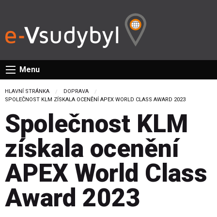
Menu
HLAVNÍ STRÁNKA
DOPRAVA
CURRENT:
SPOLEČNOST KLM ZÍSKALA OCENĚNÍ APEX WORLD CLASS AWARD 2023
Společnost KLM
získala ocenění
APEX World Class
Award 2023