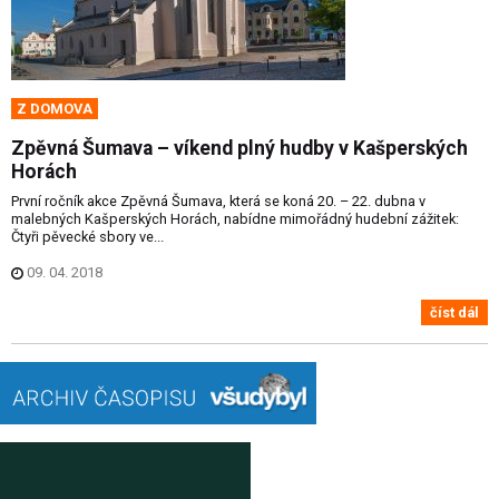
Z DOMOVA
Zpěvná Šumava – víkend plný hudby v Kašperských
Horách
První ročník akce Zpěvná Šumava, která se koná 20. – 22. dubna v
malebných Kašperských Horách, nabídne mimořádný hudební zážitek:
Čtyři pěvecké sbory ve...
09. 04. 2018
číst dál