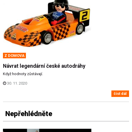
Z DOMOVA
Návrat legendární české autodráhy
Když hodnoty zůstávají.
30. 11. 2020
číst dál
Nepřehlédněte