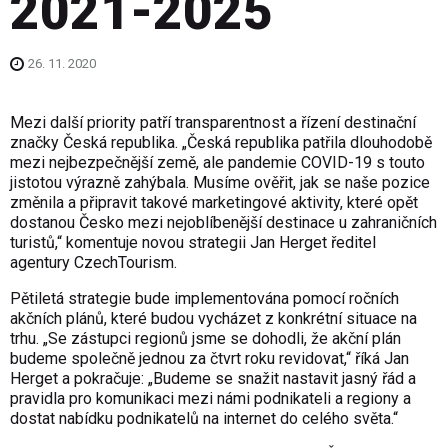
2021-2025
26. 11. 2020
Mezi další priority patří transparentnost a řízení destinační
značky Česká republika. „Česká republika patřila dlouhodobě
mezi nejbezpečnější země, ale pandemie COVID-19 s touto
jistotou výrazně zahýbala. Musíme ověřit, jak se naše pozice
změnila a připravit takové marketingové aktivity, které opět
dostanou Česko mezi nejoblíbenější destinace u zahraničních
turistů,“ komentuje novou strategii Jan Herget ředitel
agentury CzechTourism.
Pětiletá strategie bude implementována pomocí ročních
akčních plánů, které budou vycházet z konkrétní situace na
trhu. „Se zástupci regionů jsme se dohodli, že akční plán
budeme společně jednou za čtvrt roku revidovat,“ říká Jan
Herget a pokračuje: „Budeme se snažit nastavit jasný řád a
pravidla pro komunikaci mezi námi podnikateli a regiony a
dostat nabídku podnikatelů na internet do celého světa.“