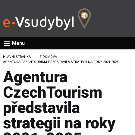
Menu
HLAVNÍ STRÁNKA
Z DOMOVA
CURRENT:
AGENTURA CZECHTOURISM PŘEDSTAVILA STRATEGII NA ROKY 2021-2025
Agentura
CzechTourism
představila
strategii na roky