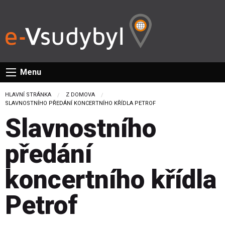
Menu
HLAVNÍ STRÁNKA
Z DOMOVA
CURRENT:
SLAVNOSTNÍHO PŘEDÁNÍ KONCERTNÍHO KŘÍDLA PETROF
Slavnostního
předání
koncertního křídla
Petrof