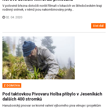
V polovině března dotočili norští filmaři v lokacích ve Středočeském kraji
rodinný snímek, v němž jsou nakombinovány prvky...
02. 04. 2020
číst dál
Z DOMOVA
Pod taktovkou Pivovaru Holba přibylo v Jeseníkách
dalších 400 stromků
Hanušovický pivovar se kromě vaření výborného piva věnuje i projektům