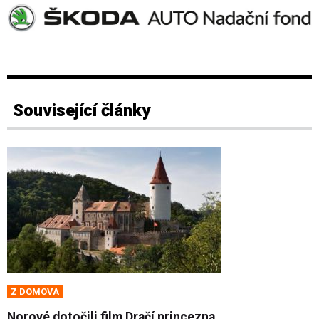
Související články
Z DOMOVA
Norové dotočili film Dračí princezna