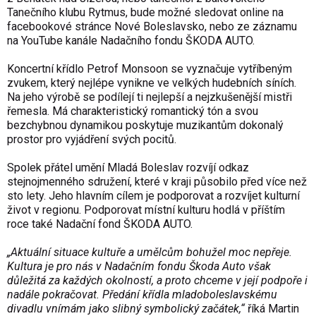
Tanečního klubu Rytmus, bude možné sledovat online na
facebookové stránce
Nové Boleslavsko
, nebo ze záznamu
na YouTube kanále Nadačního fondu ŠKODA AUTO.
Koncertní křídlo Petrof Monsoon se vyznačuje vytříbeným
zvukem, který nejlépe vynikne ve velkých hudebních síních.
Na jeho výrobě se podílejí ti nejlepší a nejzkušenější mistři
řemesla. Má charakteristický romantický tón a svou
bezchybnou dynamikou poskytuje muzikantům dokonalý
prostor pro vyjádření svých pocitů.
Spolek přátel umění Mladá Boleslav rozvíjí odkaz
stejnojmenného sdružení, které v kraji působilo před více než
sto lety. Jeho hlavním cílem je podporovat a rozvíjet kulturní
život v regionu. Podporovat místní kulturu hodlá v příštím
roce také Nadační fond ŠKODA AUTO.
„Aktuální situace kultuře a umělcům bohužel moc nepřeje.
Kultura je pro nás v Nadačním fondu Škoda Auto však
důležitá za každých okolností, a proto chceme v její podpoře i
nadále pokračovat. Předání křídla mladoboleslavskému
divadlu vnímám jako slibný symbolický začátek,“
říká Martin