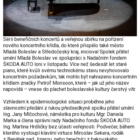
Sérii benefičních koncertů a veřejnou sbírku na pořízení
nového koncertního křídla, do které přispělo také město
Mladá Boleslav a Středočeský kraj, inicioval Spolek přátel
umění Mladá Boleslav ve spolupráci s Nadačním fondem
ŠKODA AUTO loni v listopadu. Více než šedesát let staré
piano, které kvůli svému technickému stavu nevyhovovalo
koncertním požadavkům, tak mohlo být nahrazeno koncertním
křídlem značky Petrof Monsoon, které – jak už jeho název
napovídá – vnese do plachet boleslavské kultury čerstvý vítr.
Vzhledem k epidemiologické situaci proběhne jeho
slavnostní předání z rukou předsedkyně spolku přátel umění
Ing. Jany Mlčochové, náměstka pro kulturu Mgr. Daniela
Marka a člena správní rady Nadačního fondu ŠKODA AUTO
Ing. Martina Hrdličky bez účasti veřejnosti. Podvečer, během
kterého vystoupí klavírní virtuos Miroslav Sekera, rodák
z Benátek nad Jizerou, nebo tanečníci z bakovského