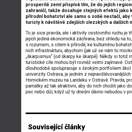
prosperitě zemí přispívá tím, že do jejích regi
zahraničí, takže dosahuje stejných efektů jako kl
přírodní bohatství ale samo o sobě nestačí, aby 
turisty k návštěvě zdejších slezských a dalších 
To je sice pravda, ale i aktivity cestovního ruchu je 
jejich jediná ekonomická záchrana, bez ohledu na to,
s rozumem, s citem k přírodě, ke kulturnímu bohatství,
nich infrastrukturu, abychom (jak už se nám to mockrá
„škarpismus“ (od škarpy ke škarpě). Někdy si totiž 
turistické cíle mohou být rovněž velmi zajímavé. O
dlouhodobě spolupracuje s širokým portfoliem škol
univerzity Ostrava, je jedním z nejnavštěvovanějších 
Hornickém muzeu na Landeku v Ostravě. Pravda, pro o
památky až tak atraktivní, aby do nich chodili jako 
pec nebo důl, když už ty dnešní dávno nebudou v pr
Související články