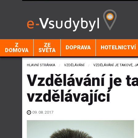
Z
ZE
DOPRAVA
HOTELNICTVÍ
DOMOVA
SVĚTA
HLAVNÍ STRÁNKA
VZDĚLÁVÁNÍ
CURRENT:
VZDĚLÁVÁNÍ JE TAKOVÉ, J
Vzdělávání je ta
vzdělávající
09. 08. 2017