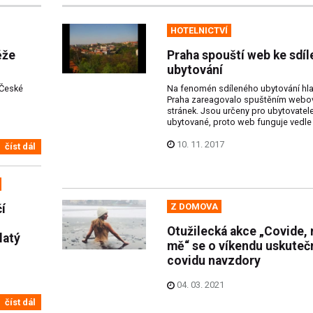
HOTELNICTVÍ
ěže
Praha spouští web ke sdí
ubytování
 České
Na fenomén sdíleného ubytování hl
Praha zareagovalo spuštěním webo
stránek. Jsou určeny pro ubytovatele
ubytované, proto web funguje vedle 
10. 11. 2017
číst dál
Z DOMOVA
í
Otužilecká akce „Covide,
latý
mě“ se o víkendu uskuteč
covidu navzdory
04. 03. 2021
číst dál