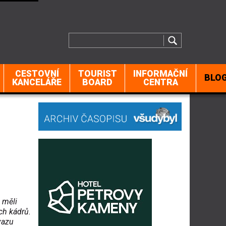
CESTOVNÍ
TOURIST
INFORMAČNÍ
BLO
KANCELÁŘE
BOARD
CENTRA
 měli
ch kádrů.
vazu