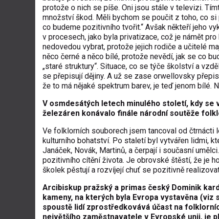
protože o nich se píše. Oni jsou stále v televizi. T
množství škod. Měli bychom se poučit z toho, co si p
co budeme pozitivního tvořit.“ Avšak někteří jeho vyk
v procesech, jako byla privatizace, což je námět pro hi
nedovedou vybrat, protože jejich rodiče a učitelé maj
něco černé a něco bílé, protože nevědí, jak se co b
„staré struktury“. Situace, co se týče školství a vzd
se přepisují dějiny. A už se zase orwellovsky přepisu
že to má nějaké spektrum barev, je teď jenom bílé. 
V osmdesátých letech minulého století, kdy se
železáren konávalo finále národní soutěže folkl
Ve folklorních souborech jsem tancoval od čtrnácti 
kulturního bohatství. Po staletí byl vytvářen lidmi, kte
Janáček, Novák, Martinů, a čerpají i současní umělc
pozitivního cítění života. Je obrovské štěstí, že 
školek pěstují a rozvíjejí chuť se pozitivně realizovat
Arcibiskup pražský a primas český Dominik kardi
kameny, na kterých byla Evropa vystavěna
(viz 
spoustě lidí zprostředkovává účast na folklorní
největšího zaměstnavatele v Evropské unii, je p