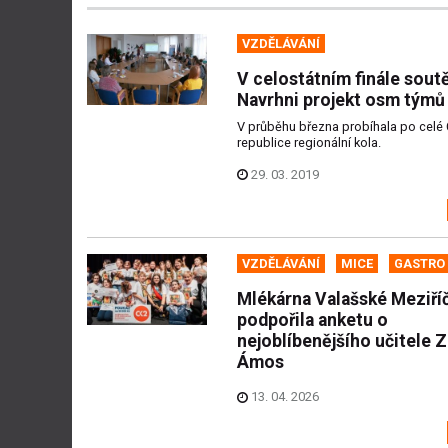
VZDĚLÁVÁNÍ
V celostátním finále sout
Navrhni projekt osm týmů
V průběhu března probíhala po celé
republice regionální kola.
29. 03. 2019
VZDĚLÁVÁNÍ
MICE
GASTRO
Mlékárna Valašské Meziříč
podpořila anketu o
nejoblíbenějšího učitele Z
Ámos
13. 04. 2026