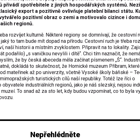
onů přivádí spotřebitele z jiných hospodářských systémů. Nez
asický export a pozitivně ovlivňuje platební bilanci státu. Ku
vytvářelo pozitivní obraz o zemi a motivovalo cizince i dom
našich regionů.
třeba rozvíjet kulturně. Některé regiony se domnívají, že cestovní r
 jaký to tam bude mít dopad na přírodu. Cestovní ruch je třeba roz
 naší historii a místním zvyklostem. Připravit na to lokality. Zajis
t podařilo) „s vaničkou nevylili i dítě“. Chci tím naznačit, že ne
myslím, že by česká abeceda měla začínat písmenem „Š“. Industri
statně, dokládá to skutečnost, že Hornické muzeum Příbram, které
 od mateřinek až po univerzity, včetně Vysoké školy báňské – T
mimopražských turistických cílů naší republiky. Totéž lze říci o
byvatele industriálních regionů, jako je náš slezský, nejsou indu
do muzeí. To snad až za sto let, kdy budou vzpomínat, co to byla 
ovozu.
Nepřehlédněte