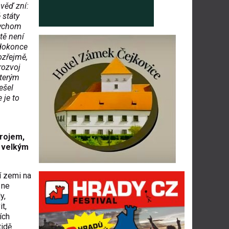
věď zní:
 státy
bychom
tě není
 dokonce
ozřejmě,
rozvoj
kterým
ešel
 je to
trojem,
 velkým
í zemi na
 ne
y,
t,
ích
tidě