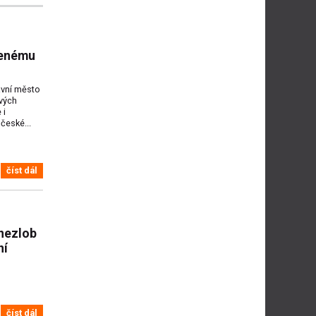
lenému
avní město
vých
 i
české...
číst dál
 nezlob
ní
číst dál