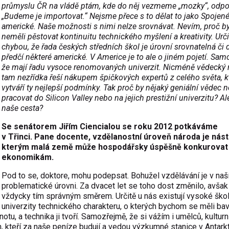
průmyslu ČR na vládě ptám, kde do něj vezmeme „mozky“, odpo
„Budeme je importovat.“ Nejsme přece s to dělat to jako Spojené
americké. Naše možnosti s nimi nelze srovnávat. Nevím, proč 
neměli pěstovat kontinuitu technického myšlení a kreativity. Urči
chybou, že řada českých středních škol je úrovní srovnatelná či
předčí některé americké. V Americe je to ale o jiném pojetí. Sam
že mají řadu vysoce renomovaných univerzit. Nicméně vědecký 
tam nezřídka řeší nákupem špičkových expertů z celého světa, 
vytváří ty nejlepší podmínky. Tak proč by nějaký geniální vědec n
pracovat do Silicon Valley nebo na jejich prestižní univerzitu? Ale
naše cesta?
Se senátorem Jiřím Ciencialou se roku 2012 potkáváme
v Třinci.
Pane docente, vzdělanostní úroveň národa je nás
kterým malá země může hospodářsky úspěšně konkurovat
ekonomikám.
Pod to se, doktore, mohu podepsat. Bohužel vzdělávání je v naš
problematické úrovni. Za dvacet let se toho dost změnilo, avšak
vždycky tím správným směrem. Určitě u nás existují vysoké škol
univerzity technického charakteru, o kterých bychom se měli bavi
tu, a technika ji tvoří. Samozřejmě, že si vážím i umělců, kulturn
ěch, kteří za naše peníze budují a vedou výzkumné stanice v Antark