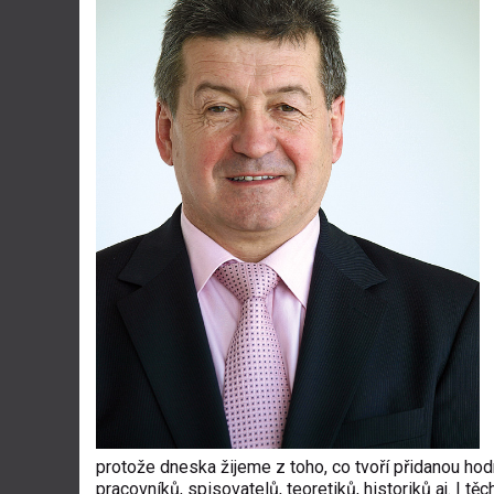
protože dneska žijeme z toho, co tvoří přidanou hodno
pracovníků, spisovatelů, teoretiků, historiků aj. I t