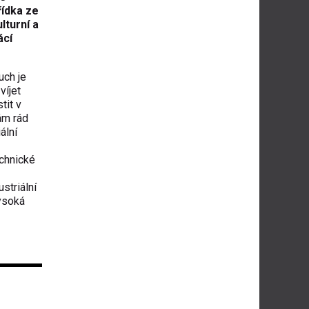
řídka ze
lturní a
ácí
uch je
víjet
tit v
mám rád
ální
echnické
striální
vysoká