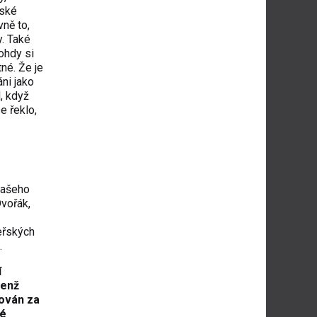
vské
vně to,
y. Také
nohdy si
tné. Že je
ni jako
d, když
e řeklo,
 našeho
Dvořák,
eřských
.
í
jenž
žován za
ké