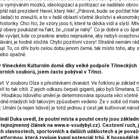
ímto vymýváním mozků, ideologizací a politizací se nadělalo obro
řál náš prezident Havel, který řekl: „Pánové, bude se počítat hla
ladači to zneužili, a to v řadě oblastí včetně školství a ekonomik
storiky. Chci říci, že vzory jsou ti, které ta děcka vidí a slyší. M
í obavy poukázat na fakt, že „císař je nahý“. Co je dobré a co špa
ude vyvíjet, kde co praskne anebo nepraskne, aby nebyli ocejchová
ělávání, je hodně složitá. Chybí pozitivní vzory! Strašně nemám rá
jí. To, co dřív bylo celou dobu jenom černé, tak místo toho, aby s
Nebo opačně.
 v třineckém Kulturním domě díky velké podpoře Třineckých
orních souborů, jsem často pobýval v Třinci.
let. V souboru Olza s přestávkami dvanáct. Ve folkloru je základ
ří to tak cítili. Z jejich odkazu čerpali giganti, jako byli Smetana, 
i. Hloubkou lidového umění je determinována spousta věcí včetně
je hodně mladých lidí takovým způsobem vedeno. Že v sobě od mat
. Umění (a nejen lidové) je totiž jednou z cest jak kultivovat národ
nál Duka uvedl, že poutní místa a poutní cesty jsou z
ákladn
stejnojmenný článek na
www.e-vsudybyl.cz
). Cestovní ruch, 
ch slavnostech, sportovních a dalších událostech a je pova
latformou, která zvyšuje kupní potenciál trhů. K hospodářs