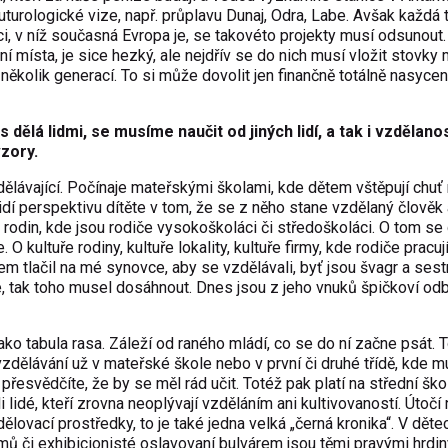
futurologické vize, např. průplavu Dunaj, Odra, Labe. Avšak každá
ci, v níž současná Evropa je, se takovéto projekty musí odsunout.
místa, je sice hezký, ale nejdřív se do nich musí vložit stovky m
několik generací. To si může dovolit jen finančně totálně nasyce
dělá lidmi, se musíme naučit od jiných lidí, a tak i vzdělano
zory.
zdělávající. Počínaje mateřskými školami, kde dětem vštěpují chuť
idí perspektivu dítěte v tom, že se z něho stane vzdělaný člověk
e rodin, kde jsou rodiče vysokoškoláci či středoškoláci. O tom se
 O kultuře rodiny, kultuře lokality, kultuře firmy, kde rodiče pracují
tlačil na mé synovce, aby se vzdělávali, byť jsou švagr a sest
é, tak toho musel dosáhnout. Dnes jsou z jeho vnuků špičkoví odb
o tabula rasa. Záleží od raného mládí, co se do ní začne psát. 
zdělávání už v mateřské škole nebo v první či druhé třídě, kde m
řesvědčíte, že by se měl rád učit. Totéž pak platí na střední ško
 lidé, kteří zrovna neoplývají vzděláním ani kultivovaností. Útočí 
ělovací prostředky, to je také jedna velká „černá kronika“. V děte
mů či exhibicionisté oslavovaní bulvárem jsou těmi pravými hrdin