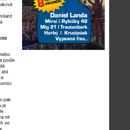
 taková
iliard
ná
stní
 nebo
 a podle
 dá
 atd.
ra
orníci
To pak
u je
le.
na ně
ch se
y,