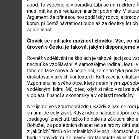
apod. To všechno je v pořádku. Líbí se mi i některé 
musí mít ke své realizaci finanční podmínky. V situa
Argument, že přinesou hospodářský rozvoj a pracovní 
korun, přičemž návratnost bude až za desítky let ob 
společnost.
Člověk se rodí jako možnost člověka. Vše, co nás 
úroveň v Česku je taková, jakými disponujeme v
Rovněž vzdělávání na školách je takové, jací jsou v
nechuť ke vzdělávání. A samozřejmě rodina. Jestli v
toho se také chová. A nejde říci, že se to týká pouz
diskutovat v širších kontextech. Kultivace je o kultuře.
Vzpomenu na svého otce, který nesmírným způsobem 
vzdělanými lidmi. Můj otec, když si něco vzal za sv
v oblasti financí a ekonomiky a v oblasti medicíny.
Nežijeme ve vzduchoprázdnu. Každý z nás se rodí jak
s námi jde celý život. Když někdo nabude odpor ke v
„pedagog“ znechutí, těžko ho dále na základní škole p
Bohužel, za posledních dvacet let se hrdiny dětí stali
z „akčních“ filmů o kriminálních živlech. Hromadné sd
buduje povědomí, že hlavně protagonisté akčních fil