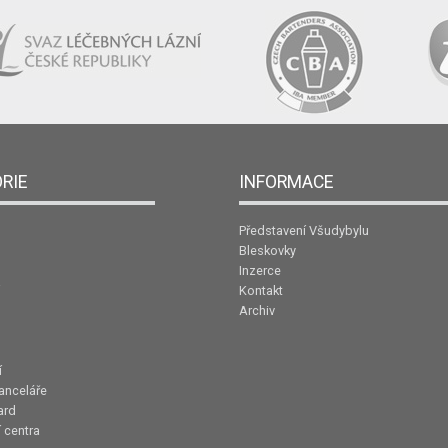
RIE
INFORMACE
Představení Všudybylu
Bleskovky
Inzerce
Kontakt
Archiv
í
anceláře
ard
 centra