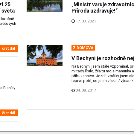
zi 25
„Ministr varuje zdravotnic
í světa
Příroda uzdravuje!“
ždoročně
17. 03. 2021
 světových
Z DOMOVA
číst dál
V Bechyni je rozhodně nej
Na Bechyni jsem stále vzpomínal, p
mi tady líbilo, žila tu moje maminka a
příbuzenstvo. Jezdit zpátky jsem al
teprve poté, co jsem získal švýcarské
a Blaníky.
04. 08. 2017
číst dál