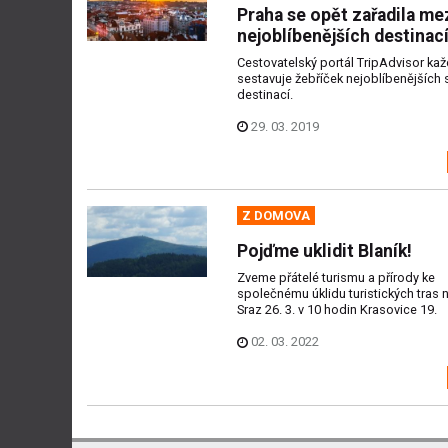
Praha se opět zařadila me
nejoblíbenějších destinac
Cestovatelský portál TripAdvisor ka
sestavuje žebříček nejoblíbenějších
destinací.
29. 03. 2019
Z DOMOVA
Pojďme uklidit Blaník!
Zveme přátelé turismu a přírody ke
společnému úklidu turistických tras n
Sraz 26. 3. v 10 hodin Krasovice 19.
02. 03. 2022