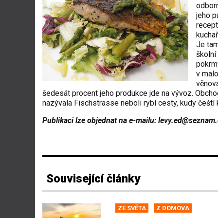
odborn
jeho p
recept
kuchař
Je tam
školní
pokrmy
v malo
věnová
šedesát procent jeho produkce jde na vývoz. Obchod
nazývala Fischstrasse neboli rybí cesty, kudy čeští
Publikaci lze objednat na e-mailu: levy.ed@seznam.
Související články
ZE SVĚTA
Z DOMOVA