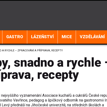
GASTRO
LÁZEŇSTVÍ
MICE
VZDĚLÁVÁNÍ
 A RYCHLE – ZPRACOVÁNÍ A PŘÍPRAVA, RECEPTY
y, snadno a rychle 
íprava, recepty
l nejvyššího vyznamenání Asociace kuchařů a cukrářů České repu
svatého Vavřince, pedagog a špičkový odborník na gastronomii I
 Levý přednáší na Jihočeské univerzitě, na středních školách a