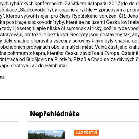
ých rybářských konferencích. Začátkem listopadu 2017 jde do d
ublikace „Sladkovodní ryby, snadno a rychle – zpracování a přípra
y“, kterou vytvořil nejen pro členy Rybářského sdružení ČR. Jeho
ka postihuje sladkovodní ryby, které se na území Česka loví nebo
 tedy i jeseter, tilapie nilská či sumeček africký, což je ryba vho
 stravování, protože je bez kostí. Recepty jsou sestaveny tak, ab
 daly snadno připravit a všechny suroviny k nim byly snadno do
obchodních prodejnách obcí a malých měst. Valná část jeho knihy
na pokrmům z kapra, kterého Česku závidí celá Evropa. Ostatně 
ní trasa od Budějovic na Protivín, Plzeň a Cheb se za dávných 
 kapři cestovali až do Hamburku.
cz.
Nepřehlédněte
LÁZEŇSTVÍ