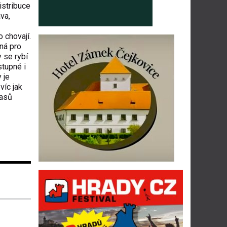
istribuce
va,
 chovají.
dná pro
y se rybí
stupné i
 je
víc jak
časů