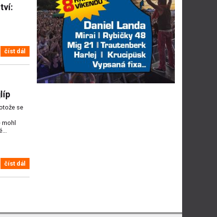
tví:
číst dál
líp
rotože se
e mohl
...
číst dál