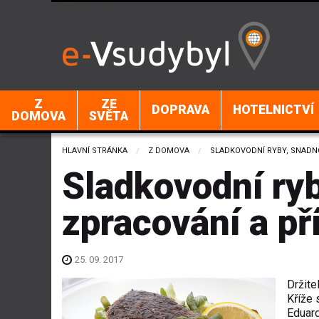
Z
ZE
DOPRAVA
HOTELNICTVÍ
DOMOVA
SVĚTA
HLAVNÍ STRÁNKA
Z DOMOVA
CURRENT:
SLADKOVODNÍ RYBY, SNADNO
Sladkovodní ryb
zpracování a př
25. 09. 2017
Držite
Kříže 
Eduard