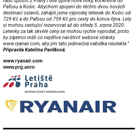
řádu spustit z Prahy i dvě úplně nové linky, konkrétně do
Pafosu a Košic. Abychom spojení do těchto dvou nových
destinací oslavili, zahájili jsme výprodej letenek do Košic od
729 Kč a do Pafosu od 759 Kč pro cesty do konce října. Lety
si mohou cestující rezervovat až do středy 5. srpna 2020.
Letenky za tak skvělé ceny se mohou rychle vyprodat, proto
by zájemci měli co nejdříve navštívit webové stránky
www.ryanair.com
, aby jim tato jedinečná nabídka neutekla.”
Připravila Kateřina Pavlíková.
www.ryanair.com
www.prg.aero