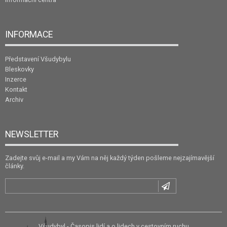
INFORMACE
Představení Všudybylu
Bleskovky
Inzerce
Kontakt
Archiv
NEWSLETTER
Zadejte svůj e-mail a my Vám na něj každý týden pošleme nejzajímavější
články.
Všudybyl - Časopis lidí a o lidech v cestovním ruchu