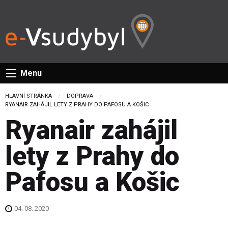
Menu
HLAVNÍ STRÁNKA
DOPRAVA
CURRENT:
RYANAIR ZAHÁJIL LETY Z PRAHY DO PAFOSU A KOŠIC
Ryanair zahájil
lety z Prahy do
Pafosu a Košic
04. 08. 2020