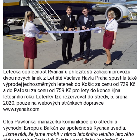
Letecká společnost Ryanair u příležitosti zahájení provozu
dvou nových linek z Letiště Václava Havla Praha spustila také
výprodej jednosměrných letenek do Košic za cenu od 729 Kč
a do Pafosu za cenu od 759 Kč pro lety do konce října
letošního roku. Letenky lze rezervovat do středy, 5. srpna
2020, pouze na webových stránkách dopravce
www.ryanair.com
.
Olga Pawlonka, manažerka komunikace pro střední a
východní Evropu a Balkán ze společnosti Ryanair uvedla:
„Jsme rádi, že jsme mohli v rámci letošního letního letového