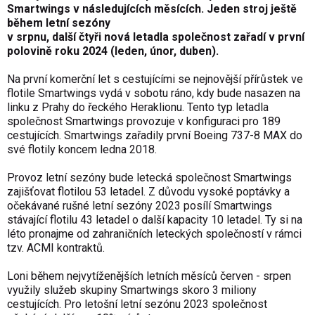
Smartwings v následujících měsících. Jeden stroj ještě
během letní sezóny
v srpnu, další čtyři nová letadla společnost zařadí v první
polovině roku 2024 (leden, únor, duben).
Na první komerční let s cestujícími se nejnovější přírůstek ve
flotile Smartwings vydá v sobotu ráno, kdy bude nasazen na
linku z Prahy do řeckého Heraklionu. Tento typ letadla
společnost Smartwings provozuje v konfiguraci pro 189
cestujících. Smartwings zařadily první Boeing 737-8 MAX do
své flotily koncem ledna 2018.
Provoz letní sezóny bude letecká společnost Smartwings
zajišťovat flotilou 53 letadel. Z důvodu vysoké poptávky a
očekávané rušné letní sezóny 2023 posílí Smartwings
stávající flotilu 43 letadel o další kapacity 10 letadel. Ty si na
léto pronajme od zahraničních leteckých společností v rámci
tzv. ACMI kontraktů.
Loni během nejvytíženějších letních měsíců červen - srpen
využily služeb skupiny Smartwings skoro 3 miliony
cestujících. Pro letošní letní sezónu 2023 společnost