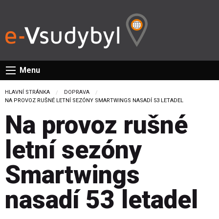
Menu
HLAVNÍ STRÁNKA
DOPRAVA
CURRENT:
NA PROVOZ RUŠNÉ LETNÍ SEZÓNY SMARTWINGS NASADÍ 53 LETADEL
Na provoz rušné
letní sezóny
Smartwings
nasadí 53 letadel