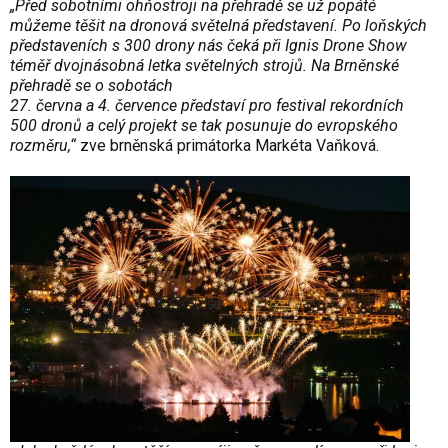
„Před sobotními ohňostroji na přehradě se už popáté
můžeme těšit na dronová světelná představení. Po loňských
představeních s 300 drony nás čeká při Ignis Drone Show
téměř dvojnásobná letka světelných strojů. Na Brněnské
přehradě se o sobotách
27. června a 4. července představí pro festival rekordních
500 dronů a celý projekt se tak posunuje do evropského
rozměru,“
zve brněnská primátorka Markéta Vaňková.