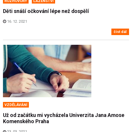
ROZHOVORY
LÁZEŇSTVÍ
Děti snáší očkování lépe než dospělí
16. 12. 2021
číst dál
VZDĚLÁVÁNÍ
Už od začátku mi vycházela Univerzita Jana Amose
Komenského Praha
23. 03. 2021