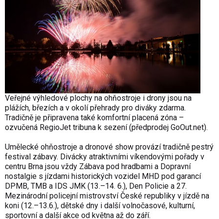
Veřejné výhledové plochy na ohňostroje i drony jsou na
plážích, březích a v okolí přehrady pro diváky zdarma.
Tradičně je připravena také komfortní placená zóna –
ozvučená RegioJet tribuna k sezení (předprodej GoOut.net).
Umělecké ohňostroje a dronové show provází tradičně pestrý
festival zábavy. Divácky atraktivními víkendovými pořady v
centru Brna jsou vždy Zábava pod hradbami a Dopravní
nostalgie s jízdami historických vozidel MHD pod garancí
DPMB, TMB a IDS JMK (13.–14. 6.), Den Policie a 27.
Mezinárodní policejní mistrovství České republiky v jízdě na
koni (12.–13.6.), dětské dny i další volnočasové, kulturní,
sportovní a další akce od května až do září.