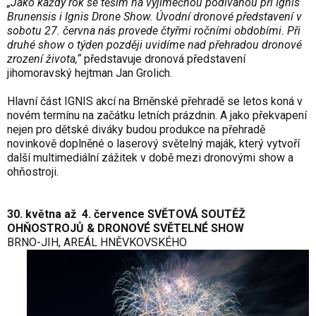
„Jako každý rok se těším na výjimečnou podívanou při Ignis
Brunensis i Ignis Drone Show. Úvodní dronové představení v
sobotu 27. června nás provede čtyřmi ročními obdobími. Při
druhé show o týden později uvidíme nad přehradou dronové
zrození života,“
představuje dronová představení
jihomoravský hejtman Jan Grolich.
Hlavní část IGNIS akcí na Brněnské přehradě se letos koná v
novém termínu na začátku letních prázdnin. A jako překvapení
nejen pro dětské diváky budou produkce na přehradě
novinkově doplněné o laserový světelný maják, který vytvoří
další multimediální zážitek v době mezi dronovými show a
ohňostroji.
30. května až 4. července SVĚTOVÁ SOUTĚŽ
OHŇOSTROJŮ & DRONOVÉ SVĚTELNÉ SHOW
BRNO-JIH, AREÁL HNĚVKOVSKÉHO