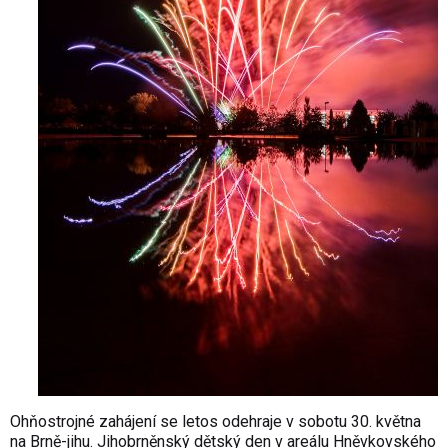
Ohňostrojné zahájení se letos odehraje v sobotu 30. května
na Brně-jihu. Jihobrněnský dětský den v areálu Hněvkovského