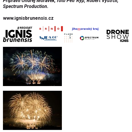
Připravil Ondřej Morávek, foto Petr Ryp,
Robert Vystrčil
,
Spectrum Production.
www.ignisbrunensis.cz