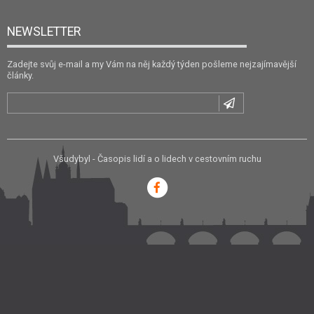
NEWSLETTER
Zadejte svůj e-mail a my Vám na něj každý týden pošleme nejzajímavější
články.
Všudybyl - Časopis lidí a o lidech v cestovním ruchu