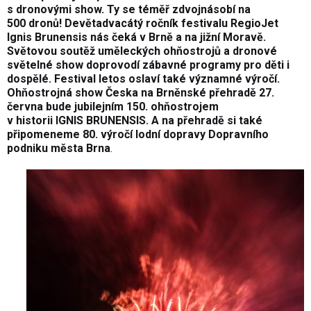
s dronovými show. Ty se téměř zdvojnásobí na
500 dronů! Devětadvacátý ročník festivalu RegioJet
Ignis Brunensis nás čeká v Brně a na jižní Moravě.
Světovou soutěž uměleckých ohňostrojů a dronové
světelné show doprovodí zábavné programy pro děti i
dospělé. Festival letos oslaví také významné výročí.
Ohňostrojná show Česka na Brněnské přehradě 27.
června bude jubilejním 150. ohňostrojem
v historii IGNIS BRUNENSIS. A na přehradě si také
připomeneme 80. výročí lodní dopravy Dopravního
podniku města Brna
.