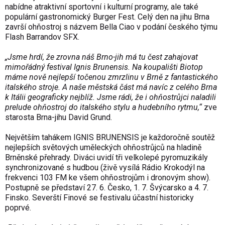
nabídne atraktivní sportovní i kulturní programy, ale také
populární gastronomický Burger Fest. Celý den na jihu Brna
završí ohňostroj s názvem Bella Ciao v podání českého týmu
Flash Barrandov SFX.
„Jsme hrdí, že zrovna náš Brno-jih má tu čest zahajovat
mimořádný festival Ignis Brunensis. Na koupališti Biotop
máme nově nejlepší točenou zmrzlinu v Brně z fantastického
italského stroje. A naše městská část má navíc z celého Brna
k Itálii geograficky nejblíž. Jsme rádi, že i ohňostrůjci naladili
prelude ohňostroj do italského stylu a hudebního rytmu,“
zve
starosta Brna-jihu David Grund.
Největším tahákem IGNIS BRUNENSIS je každoročně soutěž
nejlepších světových uměleckých ohňostrůjců na hladině
Brněnské přehrady. Diváci uvidí tři velkolepé pyromuzikály
synchronizované s hudbou (živě vysílá Rádio Krokodýl na
frekvenci 103 FM ke všem ohňostrojům i dronovým show).
Postupně se představí 27. 6. Česko, 1. 7. Švýcarsko a 4. 7.
Finsko. Severští Finové se festivalu účastní historicky
poprvé.