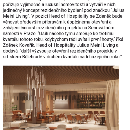
pořizuje výjimečné a luxusní nemovitosti a vytváří v nich
jedinečný koncept rezidenčního bydlení pod značkou “Julius
Meinl Living”. V pozici Head of Hospitality se Zdeněk bude
věnovat především přípravám k úspěšnému otevření a
zahájení činnosti rezidenčního projektu na Senovážném
náměstí v Praze. “Úsilí našeho týmu směřuje ke třetímu
kvartálu tohoto roku, kdybychom rádi uvítali první hosty,“ říká
Zděnek Kovařík, Head of Hospitality Julius Meinl Living a
dodává: “další výzvou je otevření rezidenčního projektu v
srbském Bělehradě v druhém kvartálu nadcházejícího roku.”