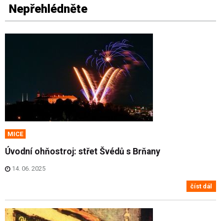
Nepřehlédněte
MICE
Úvodní ohňostroj: střet Švédů s Brňany
14. 06. 2025
číst dál