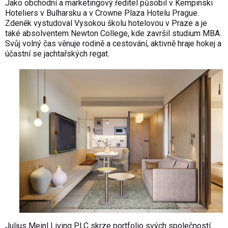
Jako obchodní a marketingový ředitel působil v Kempinski
Hoteliers v Bulharsku a v Crowne Plaza Hotelu Prague.
Zdeněk vystudoval Vysokou školu hotelovou v Praze a je
také absolventem Newton College, kde završil studium MBA.
Svůj volný čas věnuje rodině a cestování, aktivně hraje hokej a
účastní se jachtařských regat.
Julius Meinl Living PLC skrze portfolio svých společností