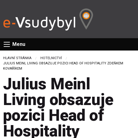
Menu
HLAVNÍ STRÁNKA
HOTELNICTVÍ
CURRENT:
JULIUS MEINL LIVING OBSAZUJE POZICI HEAD OF HOSPITALITY ZDEŇKEM
KOVAŘÍKEM
Julius Meinl
Living obsazuje
pozici Head of
Hospitality