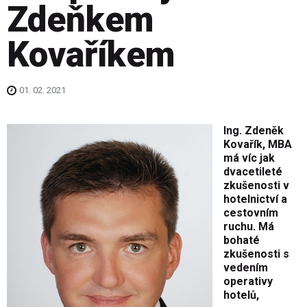
Zdeňkem
Kovaříkem
01. 02. 2021
Ing. Zdeněk
Kovařík, MBA
má víc jak
dvacetileté
zkušenosti v
hotelnictví a
cestovním
ruchu. Má
bohaté
zkušenosti s
vedením
operativy
hotelů,