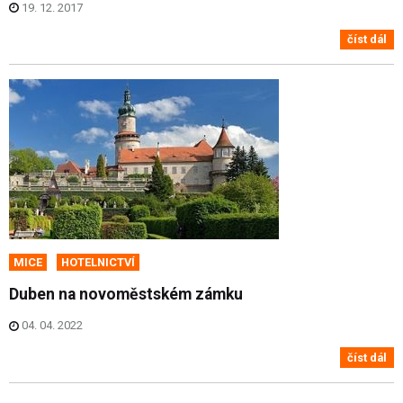
19. 12. 2017
číst dál
MICE
HOTELNICTVÍ
Duben na novoměstském zámku
04. 04. 2022
číst dál