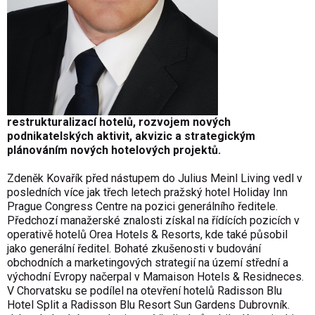
restrukturalizací hotelů, rozvojem nových
podnikatelských aktivit, akvizic a strategickým
plánováním nových hotelových projektů.
Zdeněk Kovařík před nástupem do Julius Meinl Living vedl v
posledních více jak třech letech pražský hotel Holiday Inn
Prague Congress Centre na pozici generálního ředitele.
Předchozí manažerské znalosti získal na řídících pozicích v
operativě hotelů Orea Hotels & Resorts, kde také působil
jako generální ředitel. Bohaté zkušenosti v budování
obchodních a marketingových strategií na území střední a
východní Evropy načerpal v Mamaison Hotels & Residneces.
V Chorvatsku se podílel na otevření hotelů Radisson Blu
Hotel Split a Radisson Blu Resort Sun Gardens Dubrovník.