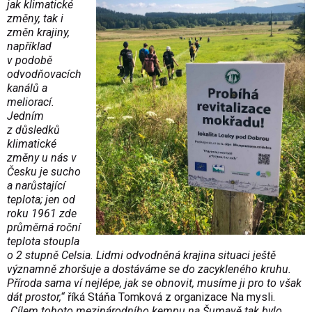
jak klimatické
změny, tak i
změn krajiny,
například
v podobě
odvodňovacích
kanálů a
meliorací.
Jedním
z důsledků
klimatické
změny u nás v
Česku je sucho
a narůstající
teplota; jen od
roku 1961 zde
průměrná roční
teplota stoupla
o 2 stupně Celsia. Lidmi odvodněná krajina situaci ještě
významně zhoršuje a dostáváme se do zacykleného kruhu.
Příroda sama ví nejlépe, jak se obnovit, musíme ji pro to však
dát prostor,“
říká Stáňa Tomková z organizace Na mysli.
„Cílem tohoto mezinárodního kempu na Šumavě tak bylo