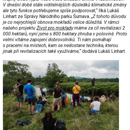
V dnešní době stále viditelnějších důsledků klimatické změny
ale tyto funkce potřebujeme spíše podporovat,“
říká Lukáš
Linhart ze Správy Národního parku Šumava.
„Z tohoto důvodu
je co nejrychlejší obnova mokřadů velice důležitá. V rámci
našeho projektu
Život pro mokřady
máme za cíl revitalizaci 2
000 hektarů, nyní jsme s 800 hektary zhruba v polovině. Proto
velmi vítáme zapojení dobrovolníků. Ti nám pomáhají
s pracemi na místech, kam se nedostane technika, kterou
jinak při revitalizacích také využíváme,“
dodává Lukáš Linhart.