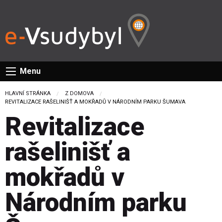
Menu
HLAVNÍ STRÁNKA
Z DOMOVA
CURRENT:
REVITALIZACE RAŠELINIŠŤ A MOKŘADŮ V NÁRODNÍM PARKU ŠUMAVA
Revitalizace
rašelinišť a
mokřadů v
Národním parku