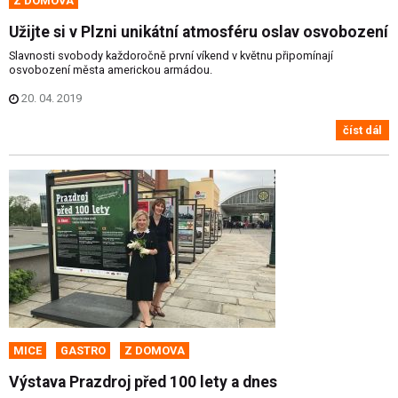
Z DOMOVA
Užijte si v Plzni unikátní atmosféru oslav osvobození
Slavnosti svobody každoročně první víkend v květnu připomínají
osvobození města americkou armádou.
20. 04. 2019
číst dál
MICE
GASTRO
Z DOMOVA
Výstava Prazdroj před 100 lety a dnes