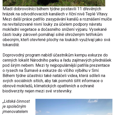
Mladí dobrovolníci během týdne postavili 11 dřevěných
hrázek na odvodňovacích kanálech v říční nivě Teplé Vltavy.
Mezi další práce patřilo zasypávání kanálů a roznášení mulče
na revitalizované nivní louky za účelem podpory návratu
mokřadní vegetace a dočasného snížení výparu. Vysekané
části louky zároveň pomáhají silně ohroženým tetřívkům
obecným, kteří otevřené plochy na loukách využívají jako svá
tokaniště.
Doprovodný program nabídl účastníkům kempu exkurze do
cenných lokalit Národního parku a řadu zajímavých přednášek
pod širým nebem. Mezi ty nejpopulárnější patřila prezentace
o rysech na Šumavě a exkurze do vlčího výběhu v Srní.
Během týdne účastníci také natáčeli videa, která sdíleli na
svých sociálních sítích, aby tak pomohli šířit informace o
obnově mokřadů, klimatických opatřeních a ochraně
biodiverzity nejen mezi své vrstevníky.
„Lidská činnost
je společným
jmenovatelem