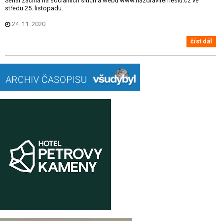
Seriál začíná na sociálních sítích a webu www.nazdraviremeslu.cz ve
středu 25. listopadu.
24. 11. 2020
číst dál