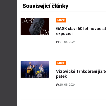
Související články
MICE
GASK slaví 60 let novou s
expozicí
01. 06. 2024
MICE
Vizovické Trnkobraní již 
pátek
20. 08. 2024