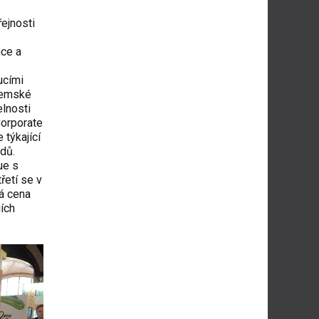
ejnosti
nce a
ucími
uzemské
elnosti
Corporate
týkající
ndů.
ue s
řetí se v
á cena
ích