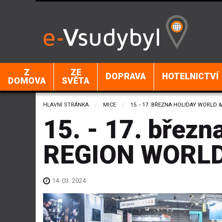
Z
ZE
DOPRAVA
HOTELNICTVÍ
DOMOVA
SVĚTA
HLAVNÍ STRÁNKA
MICE
CURRENT:
15. - 17. BŘEZNA HOLIDAY WORLD
15. - 17. bře
REGION WORL
14. 03. 2024