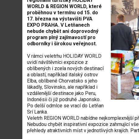
regionální turistiky HOLIDAY
WORLD & REGION WORLD, které
proběhnou v termínu od 15. do
17. března na výstavišti PVA
EXPO PRAHA. V Letňanech
nebude chybět ani doprovodný
program plný zajímavostí pro
odborníky i širokou veřejnost.
V rámci veletrhu HOLIDAY WORLD
uvidí návštěvníci expozice z
oblíbených i zcela nových destinací
a oblastí, například italský ostrov
Elba, oblíbené Chorvatsko s jeho
lákadly, Slovinsko, ale například i
vzdálenější destinace jako Peru,
Indonésii či již podruhé Japonsko.
Po delší odmlce se vrací do Letňan
Srí Lanka.
Veletrh REGION WORLD nabídne nejkomplexnější přehl
Nebudou chybět inspirativní expozice zahrnující vše
přehledy atraktivních míst v jednotlivých krajích. 