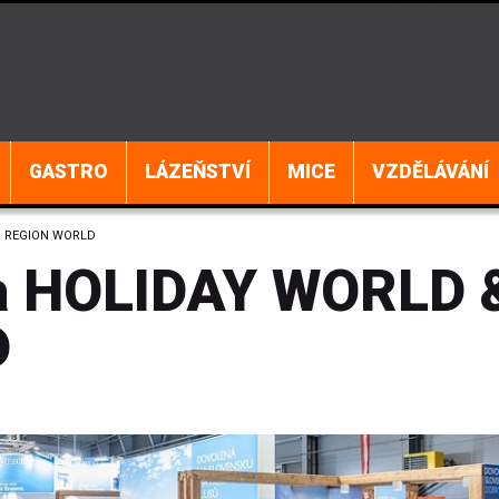
GASTRO
LÁZEŇSTVÍ
MICE
VZDĚLÁVÁNÍ
 & REGION WORLD
zna HOLIDAY WORLD 
D