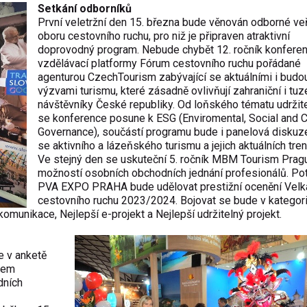
Setkání odborníků
První veletržní den 15. března bude věnován odborné veř
oboru cestovního ruchu, pro niž je připraven atraktivní
doprovodný program. Nebude chybět 12. ročník konfere
vzdělávací platformy Fórum cestovního ruchu pořádané
agenturou CzechTourism zabývající se aktuálními i budo
výzvami turismu, které zásadně ovlivňují zahraniční i t
návštěvníky České republiky. Od loňského tématu udržit
se konference posune k ESG (Enviromental, Social and 
Governance), součástí programu bude i panelová diskuze 
se aktivního a lázeňského turismu a jejich aktuálních tre
Ve stejný den se uskuteční 5. ročník MBM Tourism Prag
možností osobních obchodních jednání profesionálů. Pot
PVA EXPO PRAHA bude udělovat prestižní ocenění Velk
cestovního ruchu 2023/2024. Bojovat se bude v kategori
komunikace, Nejlepší e-projekt a Nejlepší udržitelný projekt.
je v anketě
hem
dních