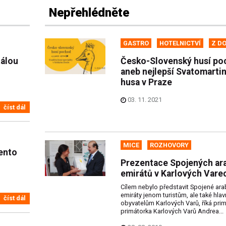
Nepřehlédněte
GASTRO
HOTELNICTVÍ
Z D
tálou
Česko-Slovenský husí po
aneb nejlepší Svatomarti
husa v Praze
03. 11. 2021
číst dál
MICE
ROZHOVORY
tento
Prezentace Spojených ar
emirátů v Karlových Vare
Cílem nebylo představit Spojené ar
emiráty jenom turistům, ale také hla
číst dál
obyvatelům Karlových Varů, říká pri
primátorka Karlových Varů Andrea...