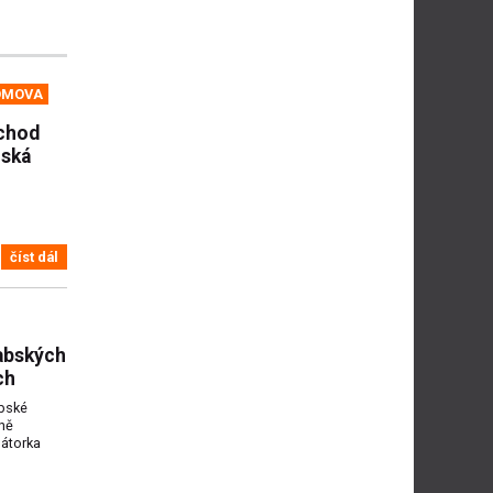
OMOVA
chod
nská
číst dál
abských
ch
abské
vně
mátorka