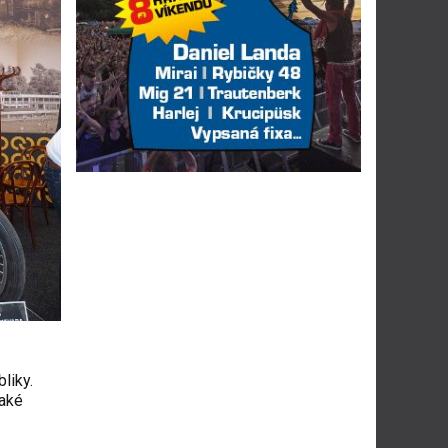
liky.
také