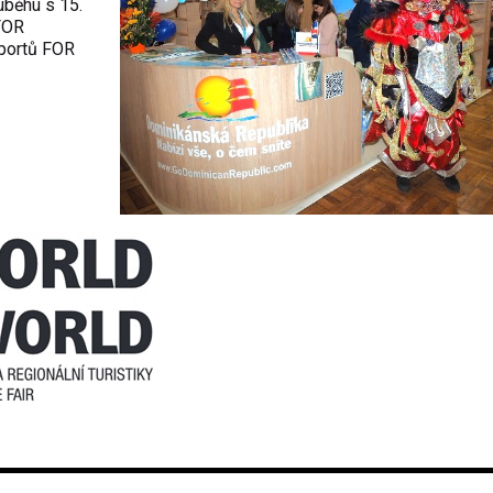
běhu s 15.
FOR
sportů FOR