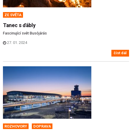
ZE SVĚTA
Tanec s ďábly
Fascinující svět Busójárás
27. 01. 2024
číst dál
ROZHOVORY
DOPRAVA