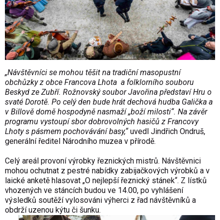
„Návštěvníci se mohou těšit na tradiční masopustní
obchůzky z obce Francova Lhota a folklorního souboru
Beskyd ze Zubří. Rožnovský soubor Javořina představí Hru o
svaté Dorotě. Po celý den bude hrát dechová hudba Galička a
v Billově domě hospodyně nasmaží „boží milosti“. Na závěr
programu vystoupí sbor dobrovolných hasičů z Francovy
Lhoty s pásmem pochovávání basy,“
uvedl Jindřich Ondruš,
generální ředitel Národního muzea v přírodě.
Celý areál provoní výrobky řeznických mistrů. Návštěvnici
mohou ochutnat z pestré nabídky zabijačkových výrobků a v
laické anketě hlasovat „O nejlepší řeznický stánek“. Z lístků
vhozených ve stáncích budou ve 14.00, po vyhlášení
výsledků soutěží vylosováni výherci z řad návštěvníků a
obdrží uzenou kýtu či šunku.