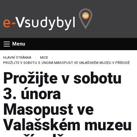
Menu
HLAVNÍ STRÁNKA
MICE
CURRENT:
PROŽIJTE V SOBOTU 3. ÚNORA MASOPUST VE VALAŠSKÉM MUZEU V PŘÍRODĚ
Prožijte v sobotu
3. února
Masopust ve
Valašském muzeu