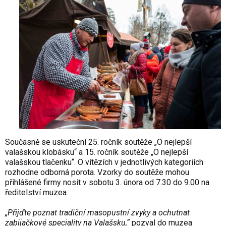
Současně se uskuteční 25. ročník soutěže „O nejlepší
valašskou klobásku“ a 15. ročník soutěže „O nejlepší
valašskou tlačenku“. O vítězích v jednotlivých kategoriích
rozhodne odborná porota. Vzorky do soutěže mohou
přihlášené firmy nosit v sobotu 3. února od 7.30 do 9.00 na
ředitelství muzea.
„Přijďte poznat tradiční masopustní zvyky a ochutnat
zabijačkové speciality na Valašsku,“
pozval do muzea