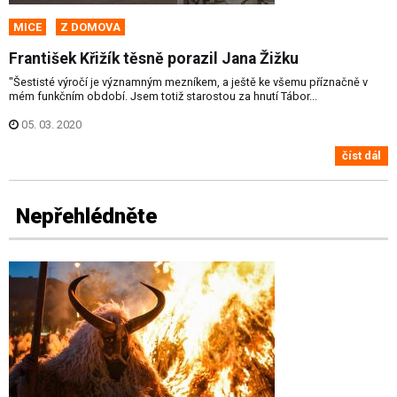
MICE
Z DOMOVA
František Křižík těsně porazil Jana Žižku
"Šestisté výročí je významným mezníkem, a ještě ke všemu příznačně v
mém funkčním období. Jsem totiž starostou za hnutí Tábor...
05. 03. 2020
číst dál
Nepřehlédněte