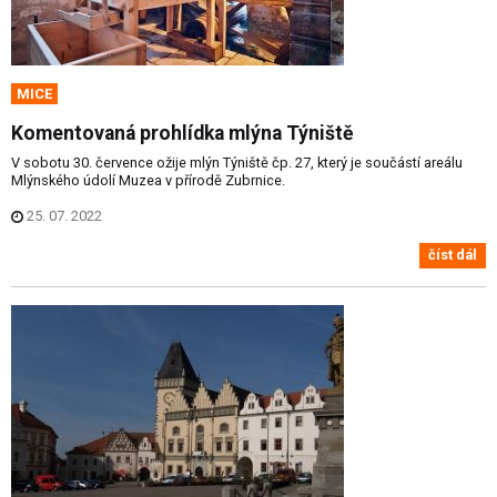
MICE
Komentovaná prohlídka mlýna Týniště
V sobotu 30. července ožije mlýn Týniště čp. 27, který je součástí areálu
Mlýnského údolí Muzea v přírodě Zubrnice.
25. 07. 2022
číst dál