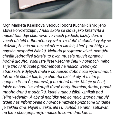
Mgr. Markéta Kselíková, vedoucí oboru Kuchař-číšník, jeho
slova konkretizuje:
„V naší škole se slova jako kreativita a
nápaditost dají skloňovat ve všech pádech, každý den, u
všech učitelů odborného výcviku. I v době distanční výuky se
ukázalo, že nás nic nezaskočí – o akcích, které proběhly, byl
napsán nespočet článků. Nebudu je vyjmenovávat, nemůžu
chválit jednotlivé učitele, to bych musela mluvit opravdu
hodně dlouho. Však jste jistě všechny četli v novinách, nebo
si je znovu můžete připomenout na našich webových
stránkách. Kdybych měla v současné době něco vyzdvihnout,
tak určitě školní bar, to je chlouba naší školy. A s ním je
spojena Petra Čapounová, jeho dobrá duše. Miluje pečení,
takže na baru lze zakoupit různé dorty, tiramisu, štrúdl, prostě
mnoho druhů moučníků, které v rukou žáků vznikají pod
jejím vedením. A aby té nabídky nebylo málo, zrovna minulý
týden nás informovala o novince nazvané příznačně Snídaně
je základ dne. Nejen u žáků, ale i u učitelů se ranní setkávání
na baru stalo příjemným nastartováním dne, kde si