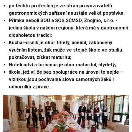
po těchto profesích je ze stran provozovatelů
gastronomických zařízení neustále veliká poptávka;
Přímka neboli SOU a SOŠ SČMSD, Znojmo, s.r.o. -
jediná škola v našem regionu, která má v gastronomii
dlouholetou tradici;
Kuchař-číšník je obor tříletý, učební, zakončený
výučním listem, žák může ve stejné škole ve studiu
pokračovat, získat maturitu;
Hotelnictví a turismus je obor maturitní, čtyřletý;
škola, jež ví, že bez spolupráce na úrovni to nejde –
vizitkou jsou pochvalná slova samotných žáků i
odborníků z praxe.