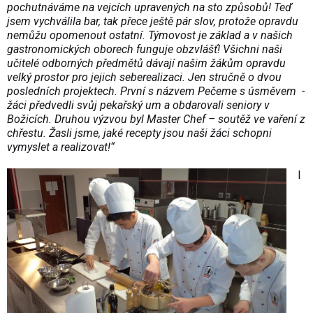
pochutnáváme na vejcích upravených na sto způsobů! Teď
jsem vychválila bar, tak přece ještě pár slov, protože opravdu
nemůžu opomenout ostatní. Týmovost je základ a v našich
gastronomických oborech funguje obzvlášť! Všichni naši
učitelé odborných předmětů dávají našim žákům opravdu
velký prostor pro jejich seberealizaci. Jen stručně o dvou
posledních projektech. První s názvem Pečeme s úsměvem -
žáci předvedli svůj pekařský um a obdarovali seniory v
Božicích. Druhou výzvou byl Master Chef – soutěž ve vaření z
chřestu. Žasli jsme, jaké recepty jsou naši žáci schopni
vymyslet a realizovat!“
I