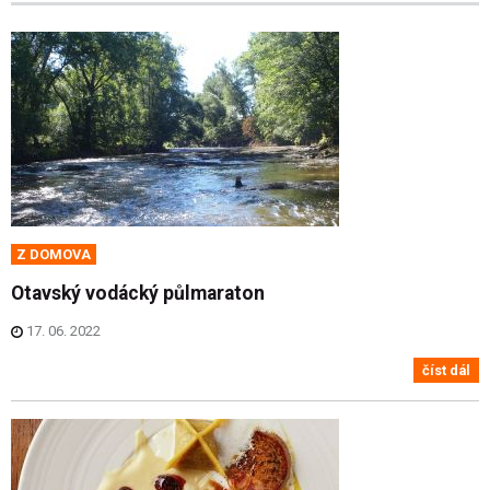
Z DOMOVA
Otavský vodácký půlmaraton
17. 06. 2022
číst dál