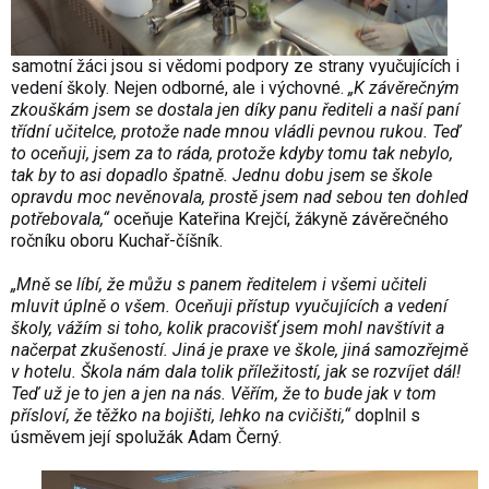
samotní žáci jsou si vědomi podpory ze strany vyučujících i
vedení školy. Nejen odborné, ale i výchovné.
„K závěrečným
zkouškám jsem se dostala jen díky panu řediteli a naší paní
třídní učitelce, protože nade mnou vládli pevnou rukou. Teď
to oceňuji, jsem za to ráda, protože kdyby tomu tak nebylo,
tak by to asi dopadlo špatně. Jednu dobu jsem se škole
opravdu moc nevěnovala, prostě jsem nad sebou ten dohled
potřebovala,“
oceňuje Kateřina Krejčí, žákyně závěrečného
ročníku oboru Kuchař-číšník.
„Mně se líbí, že můžu s panem ředitelem i všemi učiteli
mluvit úplně o všem. Oceňuji přístup vyučujících a vedení
školy, vážím si toho, kolik pracovišť jsem mohl navštívit a
načerpat zkušeností. Jiná je praxe ve škole, jiná samozřejmě
v hotelu. Škola nám dala tolik příležitostí, jak se rozvíjet dál!
Teď už je to jen a jen na nás. Věřím, že to bude jak v tom
přísloví, že těžko na bojišti, lehko na cvičišti,“
doplnil s
úsměvem její spolužák Adam Černý.