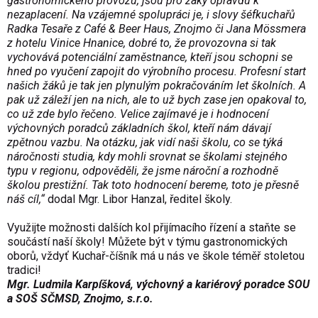
gastronomického provozu, jsou pro žáky opravdu k
nezaplacení. Na vzájemné spolupráci je, i slovy šéfkuchařů
Radka Tesaře z Café & Beer Haus, Znojmo či Jana Mössmera
z hotelu Vinice Hnanice, dobré to, že provozovna si tak
vychovává potenciální zaměstnance, kteří jsou schopni se
hned po vyučení zapojit do výrobního procesu. Profesní start
našich žáků je tak jen plynulým pokračováním let školních. A
pak už záleží jen na nich, ale to už bych zase jen opakoval to,
co už zde bylo řečeno. Velice zajímavé je i hodnocení
výchovných poradců základních škol, kteří nám dávají
zpětnou vazbu. Na otázku, jak vidí naši školu, co se týká
náročnosti studia, kdy mohli srovnat se školami stejného
typu v regionu, odpověděli, že jsme nároční a rozhodně
školou prestižní. Tak toto hodnocení bereme, toto je přesně
náš cíl,“
dodal Mgr. Libor Hanzal, ředitel školy.
Využijte možnosti dalších kol přijímacího řízení a staňte se
součástí naší školy! Můžete být v týmu gastronomických
oborů, vždyť Kuchař-číšník má u nás ve škole téměř stoletou
tradici!
Mgr. Ludmila Karpíšková, výchovný a kariérový poradce SOU
a SOŠ SČMSD, Znojmo, s.r.o.