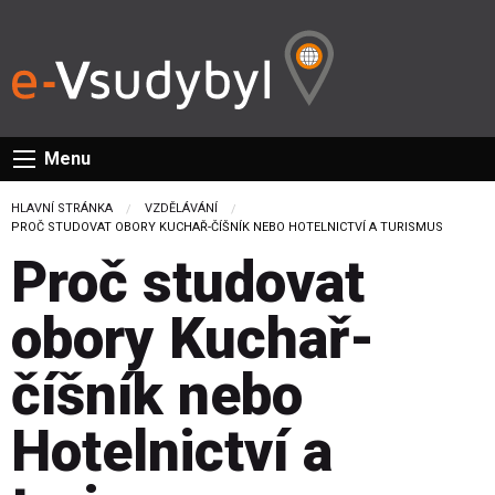
Menu
HLAVNÍ STRÁNKA
VZDĚLÁVÁNÍ
CURRENT:
PROČ STUDOVAT OBORY KUCHAŘ-ČÍŠNÍK NEBO HOTELNICTVÍ A TURISMUS
Proč studovat
obory Kuchař-
číšník nebo
Hotelnictví a