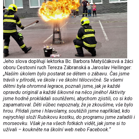
Jeho slova doplňují lektorka Bc. Barbora Matyščáková a žáci
oboru Cestovní ruch Tereza Zábranská a Jaroslav Hellinger:
„Naším úkolem bylo postarat se dětem o zábavu. Čas jsme
trávili v přírodě, ve škole i ve školní tělocvičně. Se všemi
dětmi byla ohromná legrace, poznali jsme, jak je každé
opravdu originál a každé šikovné na něco jiného! Aktivity
jsme hodně prokládali soutěžemi, abychom zjistili, co si kdo
zapamatoval. Děti vůbec nepoznaly, že je zkoušíme, vše bylo
hrou. Přidali jsme i hlavolamy, soutěžili jsme například, kdo
nejrychleji složí Rubikovu kostku, do programu jsme zařadili i
morseovku. Však je na všech fotkách vidět, jak jsme si to
užívali – koukněte na školní web nebo Facebook.“