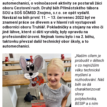
automechanici, o volnočasové aktivity se postarali žáci
oboru Cestovní ruch. Druhý běh Příměstského tábora
SOU a SOŠ SČMSD Znojmo, s.r.o. se opět vydařil.
Navázal na běh první: 11. – 13. červenec 2022 byl ve
znamení práce se dřevem a v hlavní roli vystupovali
odborníci oboru Truhlář. Pokladničky a stojany na víno či
jiné láhve, které si děti vyrobily, byly opravdu na
profesionální úrovni. Nejinak tomu bylo i na 2. běhu,
taktovku převzal další technický obor školy, a to
automechanici.
„Naším cílem je
probudit v dětech
v co nejnižším
věku technické
myšlení a
rozhodování. Náš
běh se dá
charakterizovat
slovy
polytechnika,
BESIP a s ním