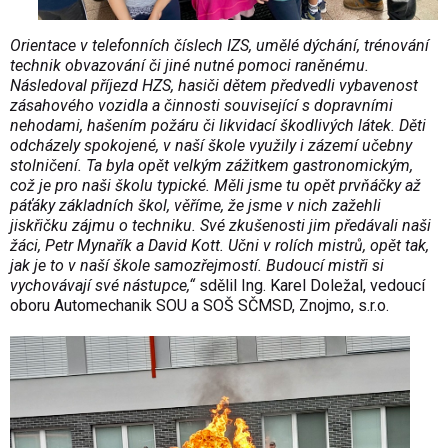
Orientace v telefonních číslech IZS, umělé dýchání, trénování
technik obvazování či jiné nutné pomoci raněnému.
Následoval příjezd HZS, hasiči dětem předvedli vybavenost
zásahového vozidla a činnosti související s dopravními
nehodami, hašením požáru či likvidací škodlivých látek. Děti
odcházely spokojené, v naší škole využily i zázemí učebny
stolničení. Ta byla opět velkým zážitkem gastronomickým,
což je pro naši školu typické. Měli jsme tu opět prvňáčky až
páťáky základních škol, věříme, že jsme v nich zažehli
jiskřičku zájmu o techniku. Své zkušenosti jim předávali naši
žáci, Petr Mynařík a David Kott. Učni v rolích mistrů, opět tak,
jak je to v naší škole samozřejmostí. Budoucí mistři si
vychovávají své nástupce,“
sdělil Ing. Karel Doležal, vedoucí
oboru Automechanik SOU a SOŠ SČMSD, Znojmo, s.r.o.