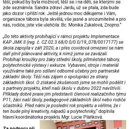
těší, pokud by byla možnost, těší se i na děti, se kterými se
zde seznámila. Sandra zdraví Jardu, už se ptala, zda bude
jako dozor i příští rok. Ještě jednou moc děkujeme i Vám,
organizace tábora byla skvělá, vše jasné a srozumitelné a pro
nás, rodiče, jste vše ulehčila. Bc. Monika Zukalová, Znojmo.“
„Do této aktivity probíhající v rámci projektu Implementace
KAP JMK II (reg. č. CZ.02.3.68/0.0/0.0/19_078/0017177) se
škola zapojila v září 2020, a i přes covidová omezení se nám
daří plnit plánované aktivity, k nimž jsme se zavázali.
Probíhají kroužky pro žáky střední školy, příměstské tábory,
polytechnické výstavy i exkurze. Vybavení, stroje i materiál
využíváme také pro sdílení odborné učebny pro partnerské
základní školy. Těší nás zájem o spolupráci ze strany
základních škol. O získané zkušenosti jsme se mohli podělit i
s partnery projektu, kteří naši školu v dubnu 2022 navštívili.
Příklady dobré praxe jim představili členové realizačního týmu
P11, žáci naší školy, pedagogové základních škol nebo rodiče
účastníků. Před námi je poslední rok projektu a věříme, že i
ten bude plný kreativity, nápadů a polytechniky,“
doplnila
hlavní koordinátorka projektu Mgr. Lucie Pláňková.
Za podporu při