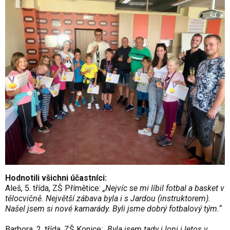
Hodnotili všichni účastníci:
Aleš, 5. třída, ZŠ Přímětice:
„Nejvíc se mi líbil fotbal a basket v
tělocvičně. Největší zábava byla i s Jardou (instruktorem).
Našel jsem si nové kamarády. Byli jsme dobrý fotbalový tým.“
Barbora, 2. třída, ZŠ Konice:
„Byla jsem tady i loni i letos v