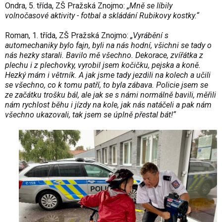
Ondra, 5. třída, ZŠ Pražská Znojmo:
„Mně se líbily
volnočasové aktivity - fotbal a skládání Rubikovy kostky.“
Roman, 1. třída, ZŠ Pražská Znojmo:
„Vyrábění s
automechaniky bylo fajn, byli na nás hodní, všichni se tady o
nás hezky starali. Bavilo mě všechno. Dekorace, zvířátka z
plechu i z plechovky, vyrobil jsem kočičku, pejska a koně.
Hezký mám i větrník. A jak jsme tady jezdili na kolech a učili
se všechno, co k tomu patří, to byla zábava. Policie jsem se
ze začátku trošku bál, ale jak se s námi normálně bavili, měřili
nám rychlost běhu i jízdy na kole, jak nás natáčeli a pak nám
všechno ukazovali, tak jsem se úplně přestal bát!“