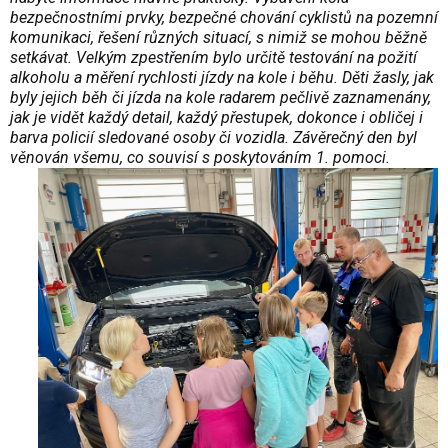
bezpečnostními prvky, bezpečné chování cyklistů na pozemní
komunikaci, řešení různých situací, s nimiž se mohou běžně
setkávat. Velkým zpestřením bylo určitě testování na požití
alkoholu a měření rychlosti jízdy na kole i běhu. Děti žasly, jak
byly jejich běh či jízda na kole radarem pečlivě zaznamenány,
jak je vidět každý detail, každý přestupek, dokonce i obličej i
barva policií sledované osoby či vozidla. Závěrečný den byl
věnován všemu, co souvisí s poskytováním 1. pomoci.