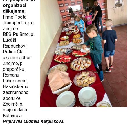
organizaci
děkujeme:
firmě Psota
Transport s. r. o.
Znojmo
BESIPu Brno, p.
Lukáši
Rapouchovi
Policii ČR,
územní odbor
Znojmo, p.
praporčíku
Romanu
Lahodnému
Hasičskému
záchranného
sboru ve
Znojmě, p.
majoru Janu
Kutnarovi
Připravila Ludmila Karpíšková.