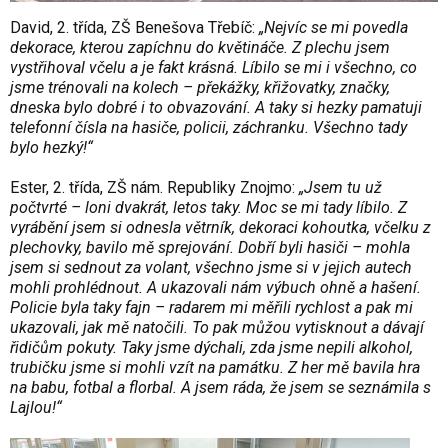
David, 2. třída, ZŠ Benešova Třebíč:
„Nejvíc se mi povedla
dekorace, kterou zapíchnu do květináče. Z plechu jsem
vystřihoval včelu a je fakt krásná. Líbilo se mi i všechno, co
jsme trénovali na kolech – překážky, křižovatky, značky,
dneska bylo dobré i to obvazování. A taky si hezky pamatuji
telefonní čísla na hasiče, policii, záchranku. Všechno tady
bylo hezký!“
Ester, 2. třída, ZŠ nám. Republiky Znojmo:
„Jsem tu už
počtvrté – loni dvakrát, letos taky. Moc se mi tady líbilo. Z
vyrábění jsem si odnesla větrník, dekoraci kohoutka, včelku z
plechovky, bavilo mě sprejování. Dobří byli hasiči – mohla
jsem si sednout za volant, všechno jsme si v jejich autech
mohli prohlédnout. A ukazovali nám výbuch ohně a hašení.
Policie byla taky fajn – radarem mi měřili rychlost a pak mi
ukazovali, jak mě natočili. To pak můžou vytisknout a dávají
řidičům pokuty. Taky jsme dýchali, zda jsme nepili alkohol,
trubičku jsme si mohli vzít na památku. Z her mě bavila hra
na babu, fotbal a florbal. A jsem ráda, že jsem se seznámila s
Lajlou!“