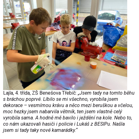
Lajla, 4. třída, ZŠ Benešova Třebíč:
„Jsem tady na tomto běhu
s bráchou poprvé. Líbilo se mi všechno, vyrobila jsem
dekorace – vesmírnou krávu a něco mezi beruškou a včelou,
moc hezky jsem nabarvila větrník, ten jsem vlastně celý
vyrobila sama. A hodně mě bavilo i ježdění na kole. Nebo to,
co nám ukazovali hasiči i policie i Lukáš z BESIPu. Našla
jsem si tady taky nové kamarádky.“