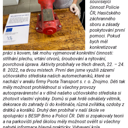
související
činnost Policie
ČR, Hasičského
záchranného
sboru a zásady
poskytování první
pomoci. Pokud
bych měl
konkretizovat
práci s kovem, tak mohu vyjmenovat konkrétní činnosti:
stříhání plechu, vrtání otvorů, šroubování a nýtování,
povrchová úprava. Aktivity probíhaly ve třech dnech, 22. – 24.
8. 2022, na dvou místech. První den jsme využili zázemí
učňovského střediska našich automechaniků, které se
nachází v areálu firmy Psota Transport s. r. o. Znojmo. Děti tak
měly možnost prohlédnout si všechny provozy
autoopravárenství a v dílně našeho učňovského střediska si
zhotovit vlastní výrobky. Domů si pak hrdě odnášely větrník,
dekorace do zahrady či do květináče, různá zvířátka, ozdoby z
drátků a korálků. Druhý den probíhal v naší škole ve
spolupráci s BESIP Brno a Policií ČR. Děti si zopakovaly teorii
a na parkovišti před školou měly možnost ověřit si všechny
nabyté informace hlavně prakticky. Vybavení kola