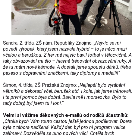
Sandra, 2. třída, ZŠ nám. Republiky Znojmo:
„Nejvíc se mi
povedl výrobek, který jsem nazvala hybrid – to je něco mezi
včelou a beruškou. Z her mě nejvíc bavil fotbal v tělocvičně. A
taky obvazování mi šlo – hlavně trénování obvazování ruky. A
že tu mám nové kámoše. A dostali jsme spoustu dárků, třeba
pexeso s dopravními značkami, taky diplomy a medaili!“
Šimon, 4. třída, ZŠ Pražská Znojmo:
„Nejlepší bylo vyrábění
větrníků a dekorací včel, berušek atd. I kola, jak jsme trénovali,
i ta první pomoc byla dobrá. Bavila mě i morseovka. Bylo to
tady dobrý, byl jsem tu i loni.“
Velmi si vážíme děkovných e-mailů od rodičů účastníků:
„Chtěla bych Vám touto cestou ještě jednou poděkovat. Dcera
byla z tábora nadšená. Každý den byl pro ni program velice
zajímavý. Dozvěděla se plno nových věcí. Chtěla bych