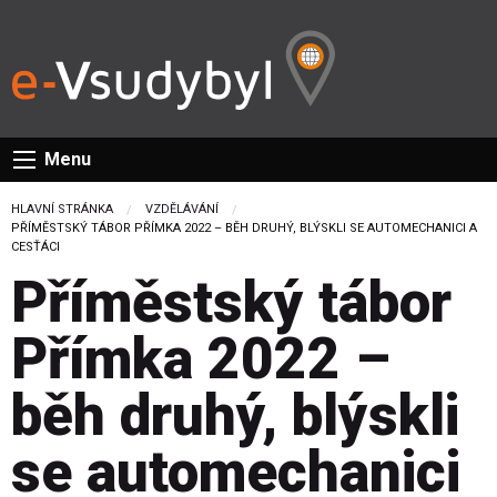
Menu
HLAVNÍ STRÁNKA
VZDĚLÁVÁNÍ
CURRENT:
PŘÍMĚSTSKÝ TÁBOR PŘÍMKA 2022 – BĚH DRUHÝ, BLÝSKLI SE AUTOMECHANICI A
CESŤÁCI
Příměstský tábor
Přímka 2022 –
běh druhý, blýskli
se automechanici