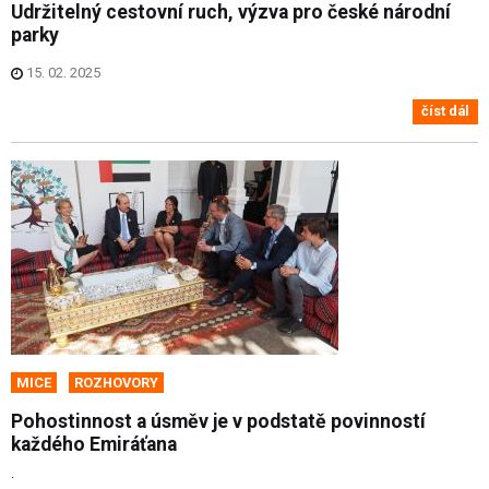
Udržitelný cestovní ruch, výzva pro české národní
parky
15. 02. 2025
číst dál
MICE
ROZHOVORY
Pohostinnost a úsměv je v podstatě povinností
každého Emiráťana
.