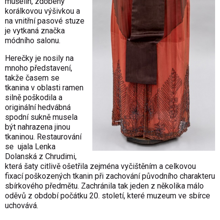
mušelín, zdobený
korálkovou výšivkou a
na vnitřní pasové stuze
je vytkaná značka
módního salonu.
Herečky je nosily na
mnoho představení,
takže časem se
tkanina v oblasti ramen
silně poškodila a
originální hedvábná
spodní sukně musela
být nahrazena jinou
tkaninou. Restaurování
se ujala Lenka
Dolanská z Chrudimi,
která šaty citlivě ošetřila zejména vyčištěním a celkovou
fixací poškozených tkanin při zachování původního charakteru
sbírkového předmětu. Zachránila tak jeden z několika málo
oděvů z období počátku 20. století, které muzeum ve sbírce
uchovává.