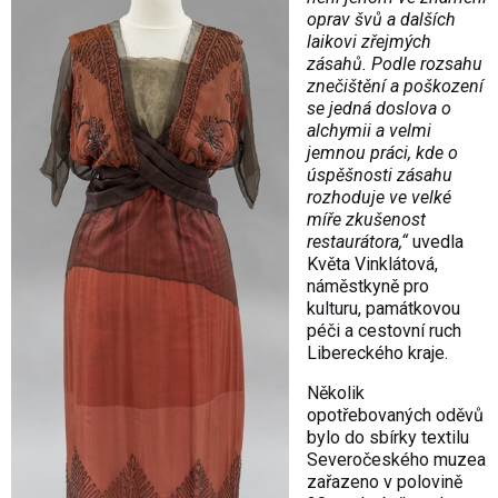
oprav švů a dalších
laikovi zřejmých
zásahů. Podle rozsahu
znečištění a poškození
se jedná doslova o
alchymii a velmi
jemnou práci, kde o
úspěšnosti zásahu
rozhoduje ve velké
míře zkušenost
restaurátora,“
uvedla
Květa Vinklátová,
náměstkyně pro
kulturu, památkovou
péči a cestovní ruch
Libereckého kraje.
Několik
opotřebovaných oděvů
bylo do sbírky textilu
Severočeského muzea
zařazeno v polovině