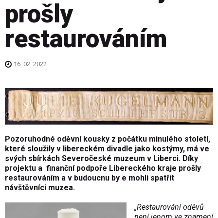
prošly
restaurováním
16. 02. 2022
Pozoruhodné oděvní kousky z počátku minulého století,
které sloužily v libereckém divadle jako kostýmy, má ve
svých sbírkách Severočeské muzeum v Liberci. Díky
projektu a finanční podpoře Libereckého kraje prošly
restaurováním a v budoucnu by e mohli spatřit
návštěvníci muzea.
„Restaurování oděvů
není jenom ve znamení