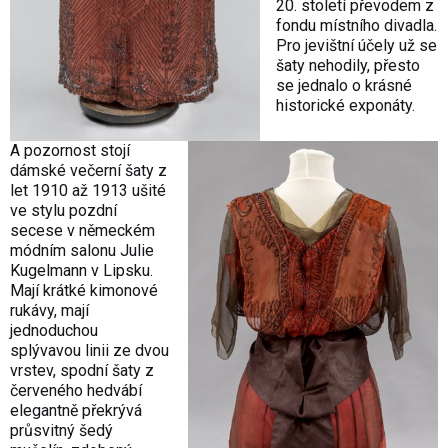
20. století převodem z
fondu místního divadla.
Pro jevištní účely už se
šaty nehodily, přesto
se jednalo o krásné
historické exponáty.
A pozornost stojí
dámské večerní šaty z
let 1910 až 1913 ušité
ve stylu pozdní
secese v německém
módním salonu Julie
Kugelmann v Lipsku.
Mají krátké kimonové
rukávy, mají
jednoduchou
splývavou linii ze dvou
vrstev, spodní šaty z
červeného hedvábí
elegantně překrývá
průsvitný šedý