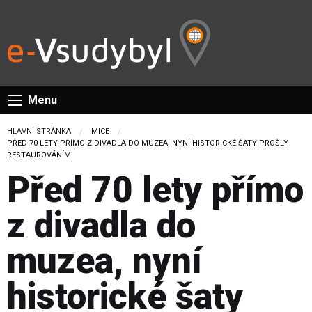
Menu
HLAVNÍ STRÁNKA
MICE
CURRENT:
PŘED 70 LETY PŘÍMO Z DIVADLA DO MUZEA, NYNÍ HISTORICKÉ ŠATY PROŠLY
RESTAUROVÁNÍM
Před 70 lety přímo
z divadla do
muzea, nyní
historické šaty