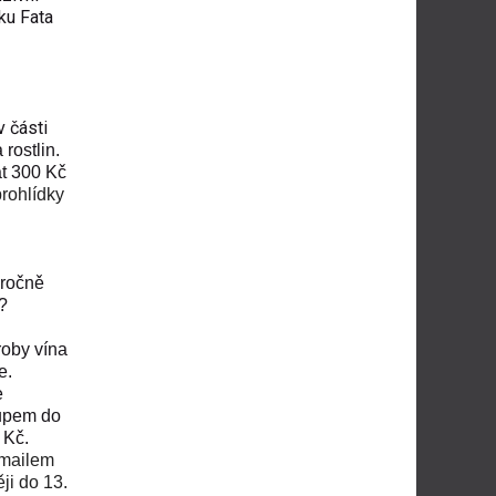
íku Fata
 části
rostlin.
t 300 Kč
rohlídky
oročně
?
roby vína
e.
e
tupem do
 Kč.
-mailem
ji do 13.