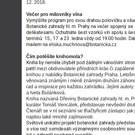
12. 2018.
Večer pro milovníky vína
Vymýšlíte program pro svou drahou polovičku a všud
Botanické zahrady hl. m. Prahy na večer spojený se 
delikatesami. Ochutnáte šest vzorků vín spolu s šest
termínů: 15., 17. a 23. ledna vždy od 19.00 hodin. 
mailem na
.
eliska.muchnova@botanicka.cz
Čím potěšíte knihomola?
Kniha by neměla chybět pod žádným vánočním strom
patří
mezi obdivovatele přírodních krás či zapálené
knihou z nabídky Botanické zahrady Praha. Letošní
věnovaná známým i méně známým druhům záhonovýc
rad a inspirace pro každou zahrádku. Jejími autory 
a Iveta Bulánková.
Kniha nazvaná Dřeviny Botanické zahrady hl. m. Pr
kurátor Tomáš Vencálek, představuje nevšední druh
Čtenáři se v ní seznámí se třiačtyřiceti zástupci ja
najdou také mnohé zajímavosti.
Světově unikátní projekt botanické zahrady předsta
s více než osmdesáti významnými osobnostmi součas
let v zahradě postupně vysadily.