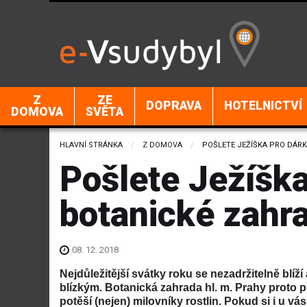
Z
ZE
DOPRAVA
HOTELNICTVÍ
DOMOVA
SVĚTA
HLAVNÍ STRÁNKA
Z DOMOVA
CURRENT:
POŠLETE JEŽÍŠKA PRO DÁR
Pošlete Ježíška
botanické zahr
08. 12. 2018
Nejdůležitější svátky roku se nezadržitelně blíž
blízkým. Botanická zahrada hl. m. Prahy proto 
potěší (nejen) milovníky rostlin. Pokud si i u vá