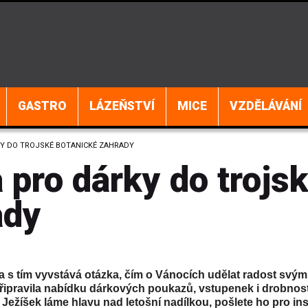
GASTRO
LÁZEŇSTVÍ
MICE
VZDĚLÁVÁNÍ
KY DO TROJSKÉ BOTANICKÉ ZAHRADY
 pro dárky do trojs
ady
í a s tím vyvstává otázka, čím o Vánocích udělat radost svým
připravila nabídku dárkových poukazů, vstupenek i drobností
s Ježíšek láme hlavu nad letošní nadílkou, pošlete ho pro ins