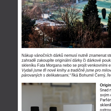
Nákup vánočních dárků nemusí nutně znamenat stre
zahradě zakoupíte originální dárky či dárkové poukaz
skleníku Fata Morgana nebo se projít venkovními 
Vydali jsme tři nové knihy a tradičně jsme pro milo
párovaných s delikatesami,“
říká Bohumil Černý, ře
Origi
Snad n
svým d
Parfém
sklení
ostrov