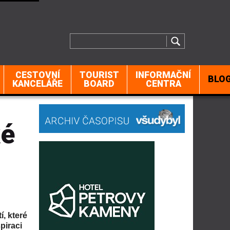
CESTOVNÍ
TOURIST
INFORMAČNÍ
BLO
KANCELÁŘE
BOARD
CENTRA
ké
, které
piraci