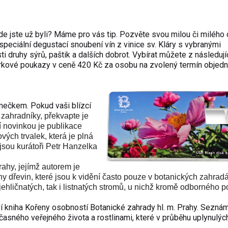
e jste už byli? Máme pro vás tip. Pozvěte svou milou či milého
speciální degustací snoubení vín z vinice sv. Kláry s vybranými
i druhy sýrů, paštik a dalších dobrot. Vybírat můžete z následují
Dárkové poukazy v ceně 420 Kč za osobu na zvolený termín objedn
ečkem. Pokud vaši blízcí
 zahradníky, překvapte je
 novinkou je publikace
h trvalek, která je plná
jsou kurátoři Petr Hanzelka
ahy, jejímž autorem je
y dřevin, které jsou k vidění často pouze v botanických zahrad
k jehličnatých, tak i listnatých stromů, u nichž kromě odborného 
ví kniha Kořeny osobností Botanické zahrady hl. m. Prahy. Sezná
ného veřejného života a rostlinami, které v průběhu uplynulých