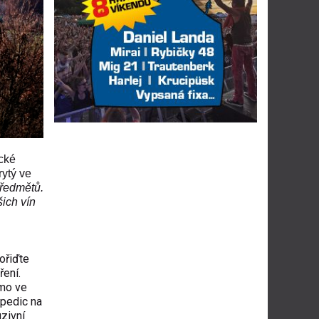
cké
rytý ve
předmětů.
šich vín
ořiďte
ření.
ímo ve
xpedic na
zivní