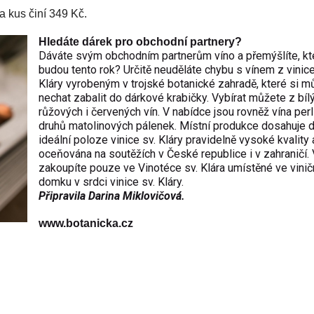
 kus činí 349 Kč.
Hledáte dárek pro obchodní partnery?
Dáváte svým obchodním partnerům víno a přemýšlíte, kt
budou tento rok? Určitě neuděláte chybu s vínem z vinice
Kláry vyrobeným v trojské botanické zahradě, které si m
nechat zabalit do dárkové krabičky. Vybírat můžete z bíl
růžových i červených vín. V nabídce jsou rovněž vína perl
druhů matolinových pálenek. Místní produkce dosahuje d
ideální poloze vinice sv. Kláry pravidelně vysoké kvality 
oceňována na soutěžích v České republice i v zahraničí. 
zakoupíte pouze ve Vinotéce sv. Klára umístěné ve vini
domku v srdci vinice sv. Kláry.
Připravila Darina Miklovičová.
www.botanicka.cz