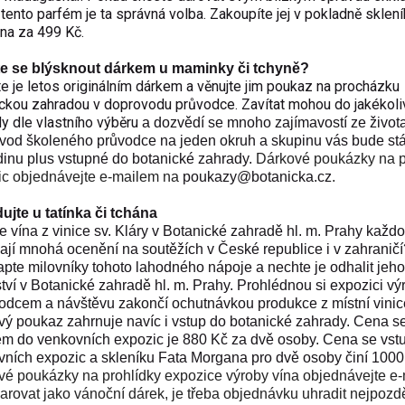
 tento parfém je ta správná volba. Zakoupíte jej v pokladně sklen
na za 499 Kč.
e se blýsknout dárkem u maminky či tchyně?
e je letos originálním dárkem a věnujte jim poukaz na procházku
ckou zahradou v doprovodu průvodce. Zavítat mohou do jakékoliv
y dle vlastního výběru
a dozvědí se mnoho zajímavostí ze života 
vod školeného průvodce na jeden okruh a skupinu vás bude stá
inu plus vstupné do botanické zahrady.
Dárkové poukázky na p
ic objednávejte e-mailem na
poukazy@botanicka.cz
.
ujte u tatínka či tchána
že vína z vinice sv. Kláry v Botanické zahradě hl. m. Prahy každ
ají mnohá ocenění na soutěžích v České republice i v zahraničí
pte milovníky tohoto lahodného nápoje a nechte je odhalit jeho
tví v Botanické zahradě hl. m. Prahy. Prohlédnou si expozici vý
odcem a návštěvu zakončí ochutnávkou produkce z místní vinic
ý poukaz zahrnuje navíc i vstup do botanické zahrady. Cena s
em do venkovních expozic je 880 Kč za dvě osoby. Cena se vs
ních expozic a skleníku Fata Morgana pro dvě osoby činí 1000
vé poukázky na prohlídky expozice výroby vína objednávejte e
rovat jako vánoční dárek, je třeba objednávku uhradit nejpozdě