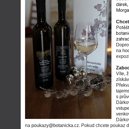
dárek,
Morga
Chcet
Potěšt
botani
zahrad
Dopro
na hod
expoz
Zabod
Víte, 
získáv
Překva
tajems
s prův
Dárkov
vstup
venkov
Dárko
na
poukazy@botanicka.cz
. Pokud chcete poukaz da