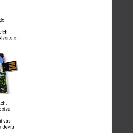
 do
cích
ávejte e-
ách.
popisu
mí vás
 devíti