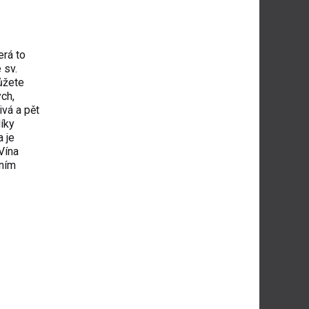
erá to
 sv.
ůžete
ých,
ivá a pět
íky
a je
Vína
čním