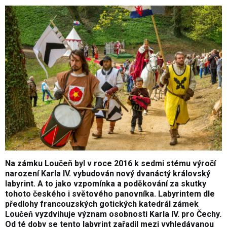
Na zámku Loučeň byl v roce 2016 k sedmi stému výročí
narození Karla IV. vybudován nový dvanáctý královský
labyrint. A to jako vzpomínka a poděkování za skutky
tohoto českého i světového panovníka. Labyrintem dle
předlohy francouzských gotických katedrál zámek
Loučeň vyzdvihuje význam osobnosti Karla IV. pro Čechy.
Od té doby se tento labyrint zařadil mezi vyhledávanou