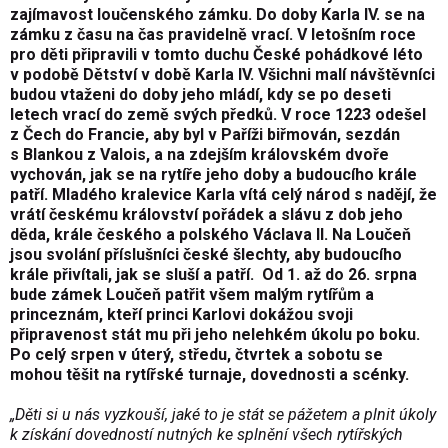
zajímavost loučenského zámku. Do doby Karla IV. se na
zámku z času na čas pravidelně vrací. V letošním roce
pro děti připravili v tomto duchu České pohádkové léto
v podobě Dětství v době Karla IV. Všichni malí návštěvníci
budou vtaženi do doby jeho mládí, kdy se po deseti
letech vrací do země svých předků. V roce 1223 odešel
z Čech do Francie, aby byl v Paříži biřmován, sezdán
s Blankou z Valois, a na zdejším královském dvoře
vychován, jak se na rytíře jeho doby a budoucího krále
patří. Mladého kralevice Karla vítá celý národ s nadějí, že
vrátí českému království pořádek a slávu z dob jeho
děda, krále českého a polského Václava II. Na Loučeň
jsou svolání příslušníci české šlechty, aby budoucího
krále přivítali, jak se sluší a patří. Od 1. až do 26. srpna
bude zámek Loučeň patřit všem malým rytířům a
princeznám, kteří princi Karlovi dokážou svoji
připravenost stát mu při jeho nelehkém úkolu po boku.
Po celý srpen v úterý, středu, čtvrtek a sobotu se
mohou těšit na rytířské turnaje, dovednosti a scénky.
„Děti si u nás vyzkouší, jaké to je stát se pážetem a plnit úkoly
k získání dovedností nutných ke splnění všech rytířských