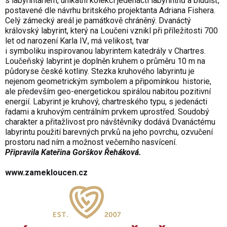
s labyrintáriem, unikátní kolekcí jedenácti labyrintnů a bludišť,
postavené dle návrhu britského projektanta Adriana Fishera.
Celý zámecký areál je památkově chráněný. Dvanáctý
královský labyrint, který na Loučeni vznikl při příležitosti 700
let od narození Karla IV., má velikost, tvar
i symboliku inspirovanou labyrintem katedrály v Chartres.
Loučeňský labyrint je doplněn kruhem o průměru 10 m na
půdoryse české kotliny. Stezka kruhového labyrintu je
nejenom geometrickým symbolem a připomínkou historie,
ale především geo-energetickou spirálou nabitou pozitivní
energií. Labyrint je kruhový, chartreského typu, s jedenácti
řadami a kruhovým centrálním prvkem uprostřed. Soudobý
charakter a přitažlivost pro návštěvníky dodává Dvanáctému
labyrintu použití barevných prvků na jeho povrchu, ozvučení
prostoru nad ním a možnost večerního nasvícení.
Připravila Kateřina Gorškov Řeháková.
www.zamekloucen.cz