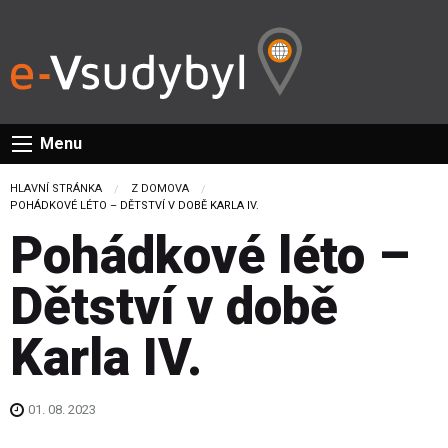
Menu
HLAVNÍ STRÁNKA
Z DOMOVA
CURRENT:
POHÁDKOVÉ LÉTO – DĚTSTVÍ V DOBĚ KARLA IV.
Pohádkové léto –
Dětství v době
Karla IV.
01. 08. 2023