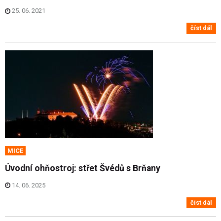
25. 06. 2021
číst dál
MICE
Úvodní ohňostroj: střet Švédů s Brňany
14. 06. 2025
číst dál