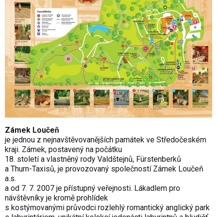
Zámek Loučeň
je jednou z nejnavštěvovanějších památek ve Středočeském
kraji. Zámek, postavený na počátku
18. století a vlastněný rody Valdštejnů, Fürstenberků
a Thurn-Taxisů, je provozovaný společností Zámek Loučeň
a.s.
a od 7. 7. 2007 je přístupný veřejnosti. Lákadlem pro
návštěvníky je kromě prohlídek
s kostýmovanými průvodci rozlehlý romantický anglický park