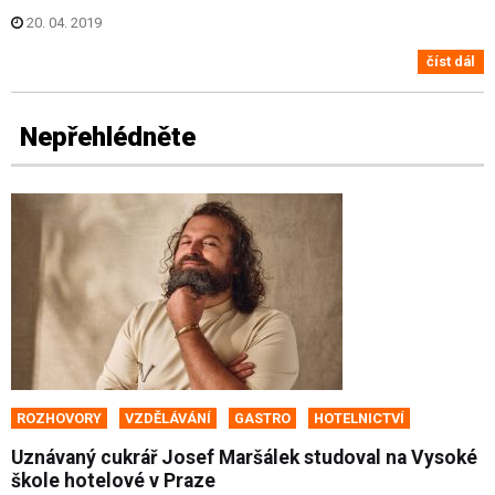
20. 04. 2019
číst dál
Nepřehlédněte
ROZHOVORY
VZDĚLÁVÁNÍ
GASTRO
HOTELNICTVÍ
Uznávaný cukrář Josef Maršálek studoval na Vysoké
škole hotelové v Praze