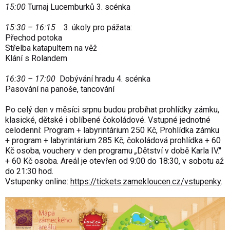
15:00
Turnaj Lucemburků 3. scénka
15:30 – 16:15
3. úkoly pro pážata:
Přechod potoka
Střelba katapultem na věž
Klání s Rolandem
16:30 – 17:00
Dobývání hradu 4. scénka
Pasování na panoše, tancování
Po celý den v měsíci srpnu budou probíhat prohlídky zámku,
klasické, dětské i oblíbené čokoládové. Vstupné jednotné
celodenní: Program + labyrintárium 250 Kč, Prohlídka zámku
+ program + labyrintárium 285 Kč, čokoládová prohlídka + 60
Kč osoba, vouchery v den programu
„
Dětství v době Karla IV."
+ 60 Kč osoba. Areál je otevřen od 9:00 do 18:30, v sobotu až
do 21:30 hod.
Vstupenky online:
https://tickets.zamekloucen.cz/vstupenky
.