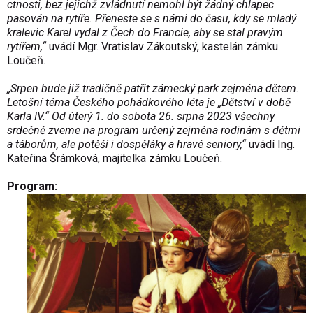
ctnosti, bez jejichž zvládnutí nemohl být žádný chlapec
pasován na rytíře. Přeneste se s námi do času, kdy se mladý
kralevic Karel vydal z Čech do Francie, aby se stal pravým
rytířem,“
uvádí Mgr. Vratislav Zákoutský, kastelán zámku
Loučeň.
„Srpen bude již tradičně patřit zámecký park zejména dětem.
Letošní téma Českého pohádkového léta je „Dětství v době
Karla IV.“ Od úterý 1. do sobota 26. srpna 2023 všechny
srdečně zveme na program určený zejména rodinám s dětmi
a táborům, ale potěší i dospěláky a hravé seniory,“
uvádí Ing.
Kateřina Šrámková, majitelka zámku Loučeň.
Program: