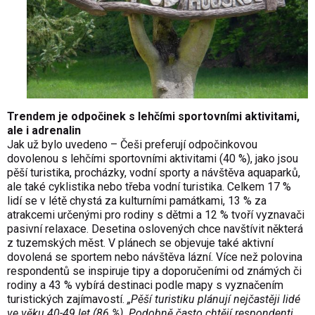
Trendem je odpočinek s lehčími sportovními aktivitami,
ale i adrenalin
Jak už bylo uvedeno – Češi preferují odpočinkovou
dovolenou s lehčími sportovními aktivitami (40 %), jako jsou
pěší turistika, procházky, vodní sporty a návštěva aquaparků,
ale také cyklistika nebo třeba vodní turistika. Celkem 17 %
lidí se v létě chystá za kulturními památkami, 13 % za
atrakcemi určenými pro rodiny s dětmi a 12 % tvoří vyznavači
pasivní relaxace. Desetina oslovených chce navštívit některá
z tuzemských měst. V plánech se objevuje také aktivní
dovolená se sportem nebo návštěva lázní. Více než polovina
respondentů se inspiruje tipy a doporučeními od známých či
rodiny a 43 % vybírá destinaci podle mapy s vyznačením
turistických zajímavostí.
„Pěší turistiku plánují nejčastěji lidé
ve věku 40-49 let (86 %). Podobně často chtějí respondenti