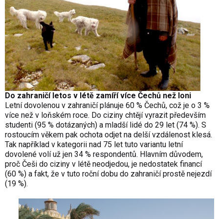
Do zahraničí letos v létě zamíří více Čechů než loni
Letní dovolenou v zahraničí plánuje 60 % Čechů, což je o 3 %
více než v loňském roce. Do ciziny chtějí vyrazit především
studenti (95 % dotázaných) a mladší lidé do 29 let (74 %). S
rostoucím věkem pak ochota odjet na delší vzdálenost klesá.
Tak například v kategorii nad 75 let tuto variantu letní
dovolené volí už jen 34 % respondentů. Hlavním důvodem,
proč Češi do ciziny v létě neodjedou, je nedostatek financí
(60 %) a fakt, že v tuto roční dobu do zahraničí prostě nejezdí
(19 %).