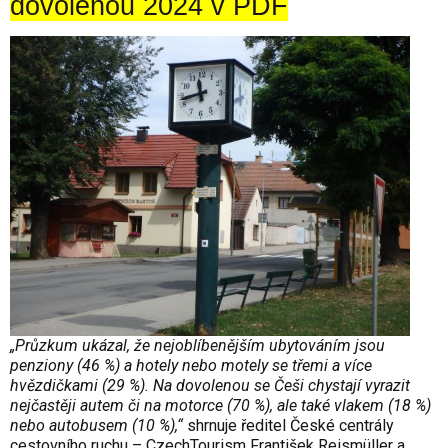
dovolenou 2024 v PDF
„
Průzkum
ukázal, že nejoblíbenějším ubytováním jsou
penziony (46 %) a hotely nebo motely se třemi a více
hvězdičkami (29 %). Na dovolenou se Češi chystají vyrazit
nejčastěji autem či na motorce (70 %), ale také vlakem (18 %)
nebo autobusem (10 %),“
shrnuje ředitel České centrály
cestovního ruchu – CzechTourism František Reismüller a