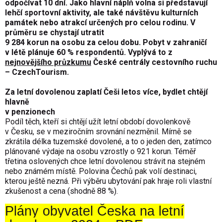
odpočívat 10 dní. Jako hlavní náplň volna si představují
lehčí sportovní aktivity, ale také návštěvu kulturních
památek nebo atrakcí určených pro celou rodinu. V
průměru se chystají utratit
9 284 korun na osobu za celou dobu. Pobyt v zahraničí
v létě plánuje 60 % respondentů. Vyplývá to z
nejnovějšího průzkumu
České centrály cestovního ruchu
– CzechTourism.
Za letní dovolenou zaplatí Češi letos více, bydlet chtějí
hlavně
v penzionech
Podíl těch, kteří si chtějí užít letní období dovolenkově
v Česku, se v meziročním srovnání nezměnil. Mírně se
zkrátila délka tuzemské dovolené, a to o jeden den, zatímco
plánované výdaje na osobu vzrostly o 921 korun. Téměř
třetina oslovených chce letní dovolenou strávit na stejném
nebo známém místě. Polovina Čechů pak volí destinaci,
kterou ještě nezná. Při výběru ubytování pak hraje roli vlastní
zkušenost a cena (shodně 88 %).
Plány obyvatel Česka na letní