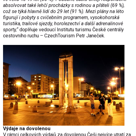
absolvovat také lehčí procházky s rodinou a přáteli (69 %),
což se týká hlavně lidí do 29 let (91 %). Mezi plány na léto
figurují i pobyty s cvičebním programem, vysokohorská
turistika, trailové sjezdy, horolezectví a další adrenalinové
sporty,“
doplňuje vedoucí Institutu turismu České centrály
cestovního ruchu – CzechTourism Petr Janeček.
Výdaje na dovolenou
V rámci celkových výdajů za dovolenou Češi nejvíce utratí za