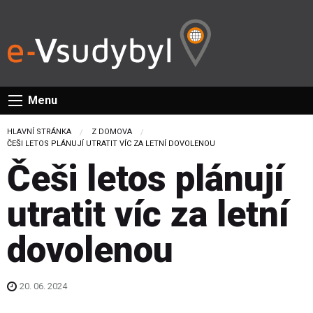
Menu
HLAVNÍ STRÁNKA
Z DOMOVA
CURRENT:
ČEŠI LETOS PLÁNUJÍ UTRATIT VÍC ZA LETNÍ DOVOLENOU
Češi letos plánují
utratit víc za letní
dovolenou
20. 06. 2024