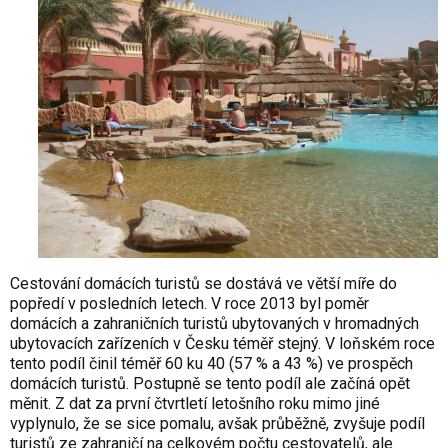
Cestování domácích turistů se dostává ve větší míře do
popředí v posledních letech. V roce 2013 byl poměr
domácích a zahraničních turistů ubytovaných v hromadných
ubytovacích zařízeních v Česku téměř stejný.
V loňském roce
tento podíl činil téměř 60 ku 40 (57 % a 43 %) ve prospěch
domácích turistů. Postupně se tento podíl ale začíná opět
měnit. Z
dat za první čtvrtletí letošního roku
mimo jiné
vyplynulo, že se sice pomalu, avšak průběžně, zvyšuje podíl
turistů ze zahraničí na celkovém počtu cestovatelů, ale