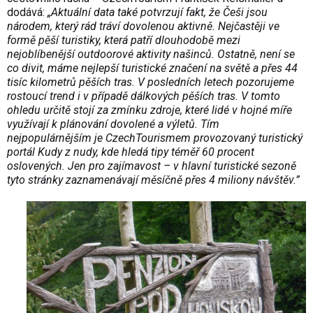
dodává:
„Aktuální data také potvrzují fakt, že Češi jsou
národem, který rád tráví dovolenou aktivně. Nejčastěji ve
formě pěší turistiky, která patří dlouhodobě mezi
nejoblíbenější outdoorové aktivity našinců. Ostatně, není se
co divit, máme nejlepší turistické značení na světě a přes 44
tisíc kilometrů pěších tras. V posledních letech pozorujeme
rostoucí trend i v případě dálkových pěších tras. V tomto
ohledu určitě stojí za zmínku zdroje, které lidé v hojné míře
využívají k plánování dovolené a výletů. Tím
nejpopulárnějším je CzechTourismem provozovaný turistický
portál
Kudy z nudy
, kde hledá tipy téměř 60 procent
oslovených. Jen pro zajímavost – v hlavní turistické sezoně
tyto stránky zaznamenávají měsíčně přes 4 miliony návštěv.”