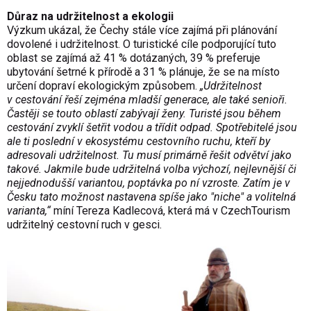
Důraz na udržitelnost a ekologii
Výzkum ukázal, že Čechy stále více zajímá při plánování
dovolené i udržitelnost. O turistické cíle podporující tuto
oblast se zajímá až 41 % dotázaných, 39 % preferuje
ubytování šetrné k přírodě a 31 % plánuje, že se na místo
určení dopraví ekologickým způsobem.
„
Udržitelnost
v cestování
řeší zejména mladší generace, ale také senioři.
Častěji se touto oblastí zabývají ženy. Turisté jsou během
cestování zvyklí šetřit vodou a třídit odpad. Spotřebitelé jsou
ale ti poslední v ekosystému cestovního ruchu, kteří by
adresovali udržitelnost. Tu musí primárně řešit odvětví jako
takové. Jakmile bude udržitelná volba výchozí, nejlevnější či
nejjednodušší variantou, poptávka po ní vzroste. Zatím je v
Česku tato možnost nastavena spíše jako "niche" a volitelná
varianta,“
míní Tereza Kadlecová, která má v CzechTourism
udržitelný cestovní ruch v gesci.