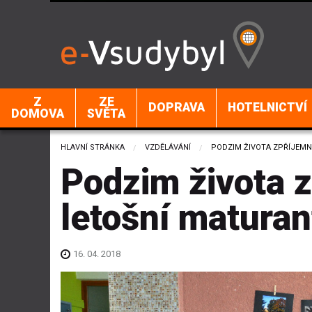
Z
ZE
DOPRAVA
HOTELNICTVÍ
DOMOVA
SVĚTA
HLAVNÍ STRÁNKA
VZDĚLÁVÁNÍ
CURRENT:
PODZIM ŽIVOTA ZPŘÍJEMN
Podzim života z
letošní maturan
16. 04. 2018