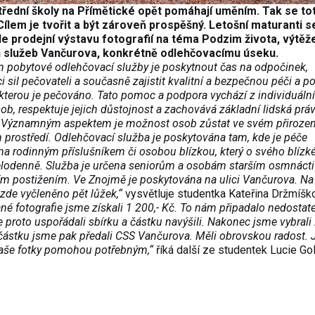
třední školy na Přímětické opět pomáhají uměním. Tak se tot
 Cílem je tvořit a být zároveň prospěšný. Letošní maturanti s
ole prodejní výstavu fotografií na téma Podzim života, výtěž
ch služeb Vančurova, konkrétně odlehčovacímu úseku.
m pobytové odlehčovací služby je poskytnout čas na odpočinek,
i sil pečovateli a současně zajistit kvalitní a bezpečnou péči a 
kterou je pečováno. Tato pomoc a podpora vychází z individuáln
ob, respektuje jejich důstojnost a zachovává základní lidská prá
 Významným aspektem je možnost osob zůstat ve svém přiroz
 prostředí. Odlehčovací služba je poskytována tam, kde je péče
na rodinným příslušníkem či osobou blízkou, který o svého blízk
elodenně. Služba je určena seniorům a osobám starším osmnácti 
m postižením. Ve Znojmě je poskytována na ulici Vančurova. Na 
 zde vyčleněno pět lůžek,“
vysvětluje studentka Kateřina Držmíšk
né fotografie jsme získali 1 200,- Kč. To nám připadalo nedostat
e proto uspořádali sbírku a částku navýšili. Nakonec jsme vybrali 
 částku jsme pak předali CSS Vančurova. Měli obrovskou radost.
 naše fotky pomohou potřebným,“
říká další ze studentek Lucie Go