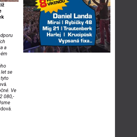
iž
e
ek
podporu
ích
va a
eném
ého
let se
tyto
ová.
ečné. Ve
2 080,-
 Jsme
ldová.