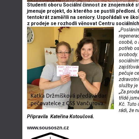
Studenti oboru Sociální činnost ze znojemské s
jmenuje projekt, do kterého se pustili předloni.
tentokrát zaměřili na seniory. Uspořádali ve šk
z prodeje se rozhodli věnovat Centru sociální
„Poslání
regenerac
osobě, o
potřeb os
svobody.
sociálním
zajišťová
pečuje c
zdravotní
služby je
„Za proda
třídě jsm
Kč. Tuto
rádi, že
Připravila Kateřina Kotoučová.
www.sousoszn.cz