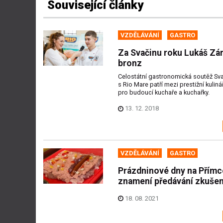
Související články
VZDĚLÁVÁNÍ
GASTRO
Za Svačinu roku Lukáš Zá
bronz
Celostátní gastronomická soutěž Sva
s Rio Mare patří mezi prestižní kuliná
pro budoucí kuchaře a kuchařky.
13. 12. 2018
VZDĚLÁVÁNÍ
GASTRO
Prázdninové dny na Přímc
znamení předávání zkušen
18. 08. 2021