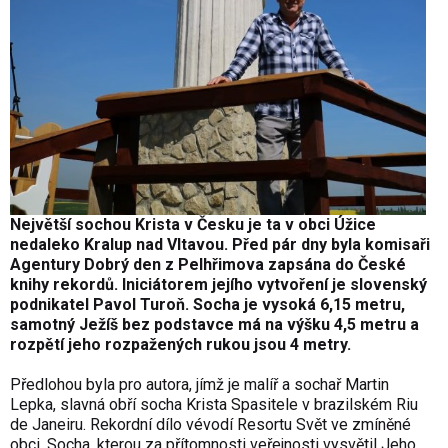
Největší sochou Krista v Česku je ta v obci Úžice
nedaleko Kralup nad Vltavou. Před pár dny byla komisaři
Agentury Dobrý den z Pelhřimova zapsána do České
knihy rekordů. Iniciátorem jejího vytvoření je slovenský
podnikatel Pavol Turoň. Socha je vysoká 6,15 metru,
samotný Ježíš bez podstavce má na výšku 4,5 metru a
rozpětí jeho rozpažených rukou jsou 4 metry.
Předlohou byla pro autora, jímž je malíř a sochař Martin
Lepka, slavná obří socha Krista Spasitele v brazilském Riu
de Janeiru. Rekordní dílo vévodí Resortu Svět ve zmíněné
obci. Socha, kterou za přítomnosti veřejnosti vysvětil Jeho