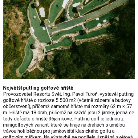
Největší putting golfové hřiště
Provozovatel Resortu Svět, Ing. Pavol Turoň, vystavěl putting
golfové hřiště o rozloze 5 500 m2 (včetně zázemí a budovy
občerstvení), přičemž samotné hřiště má rozměry 62 m × 57
m. Hřiště má 18 drah, přičemž na každé jsou 2 jamky, jedná se
tedy defacto o hřiště 36jamkové. Putting golf je jednou z
minigolfových variant, které se hraje na drahách s umělou
trávou holí běžnou pro jamkoviště klasického golfu a
golfovým míčkem. Na výstavbě se podílela úspěšná světová