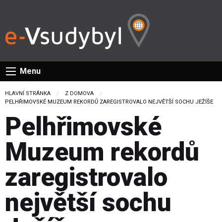
Menu
HLAVNÍ STRÁNKA
Z DOMOVA
CURRENT:
PELHŘIMOVSKÉ MUZEUM REKORDŮ ZAREGISTROVALO NEJVĚTŠÍ SOCHU JEŽÍŠE
Pelhřimovské
Muzeum rekordů
zaregistrovalo
největší sochu