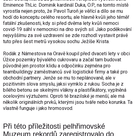
Eminence ThLic. Dominik kardinál Duka, O.P., na tomto místě
vyrostla nejen proto, že Pavol Turoň je věřící a dílo se mu
hodí do konceptu celého resortu, ale hlavně kvůli jeho téměř
fatální zkušenosti, kdy si před dvěma lety kvůli nemoci
covid-19 sáhl v nemocnici na dno svých sil. Jako poděkování
nejvyššímu za své uzdravení se zde rozhodl vystavit právě
tuto přes šest metrů vysokou sochu Ježíše Krista.
Rodák z Námestova na Oravě koupil před dvaceti lety v obci
Úžice pozemky bývalého cukrovaru a začal tam budovat
původně jen prostor klidu a odpočinku zejména pro
teambuildingy zaměstnanců své logistické firmy a také pro
obchodní partnery. Jenže se mu to neplánovaně, ale v
pozitivním slova smyslu, jaksi vymklo z rukou. Socha je z
bílého betonu se skelnými vlákny a plastifikátory, vyplněná
ocelovými výztužemi. Oproti té brazilské je menší, ale má
několik originálních prvků, kterými jsou tváře nebo korunka. Ta
vlastně funguje i jako hromosvod.
Při této příležitosti pelhřimovské
Muzeum rekordů zaregistrovalo do