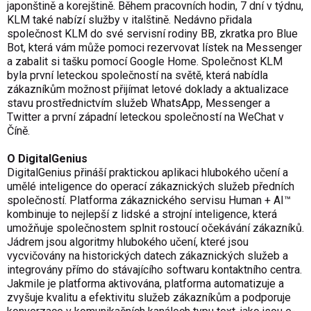
japonštině a korejštině. Během pracovních hodin, 7 dní v týdnu,
KLM také nabízí služby v italštině. Nedávno přidala
společnost KLM do své servisní rodiny BB, zkratka pro Blue
Bot, která vám může pomoci rezervovat lístek na Messenger
a zabalit si tašku pomocí Google Home. Společnost KLM
byla první leteckou společností na světě, která nabídla
zákazníkům možnost přijímat letové doklady a aktualizace
stavu prostřednictvím služeb WhatsApp, Messenger a
Twitter a první západní leteckou společností na WeChat v
Číně.
O DigitalGenius
DigitalGenius přináší praktickou aplikaci hlubokého učení a
umělé inteligence do operací zákaznických služeb předních
společností. Platforma zákaznického servisu Human + AI™
kombinuje to nejlepší z lidské a strojní inteligence, která
umožňuje společnostem splnit rostoucí očekávání zákazníků.
Jádrem jsou algoritmy hlubokého učení, které jsou
vycvičovány na historických datech zákaznických služeb a
integrovány přímo do stávajícího softwaru kontaktního centra.
Jakmile je platforma aktivována, platforma automatizuje a
zvyšuje kvalitu a efektivitu služeb zákazníkům a podporuje