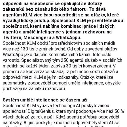
odpovědi na všeobecně se opakující se dotazy
zákazníků bez zásahu lidského faktoru. To dává
agentům KLM více času soustředit se na otázky, které
vyžadují lidský přístup. Společnost KLM je první leteckou
společností, která nabídne kombinaci práce lidských
agentů a umělé inteligence v jednom rozhovoru na
Twitteru, Messengeru a WhatsAppu.
Společnost KLM obdrží prostřednictvím sociálních médií
více než 130 tisíc zmínek týdně. Od doby zavedení služby
WhatsApp jako dalšího komunikačního kanálu toto číslo
vzrostlo. Specializovaný tým 250 agentů služeb v sociálních
mediích se každý týden zabývá 30 tisíci konverzacemi. V
průměru se konverzace skládají z pěti nebo šesti dotazů a
odpovědí mezi KLM a jejími zákazníky. Otázky, které lze
automaticky zodpovědět pomocí umělé inteligence, obvykle
přicházejí na začátku rozhovoru.
Systém umělé inteligence se časem učí
Společnost KLM využívá technologii AI poskytovanou
společností DigitalGenius, která nyní podporuje více než 50 %
všech dotazů za rok a půl. Když agenti potřebují odpovědět
na otázky, AI jim poskytuje možnou odpověď. Systém AI se