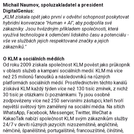
Michail Naumov, spoluzakladatel a president
DigitalGenius:
„KLM získala opět jako první v odvětví schopnost poskytovat
hybridní konverzace "Human + AI", aby podpořila své
zákazníky. Jsou hvězdným příkladem společnosti, která
využívá technologie k odemčení lidského času a potenciálu -
vše ve službách jejich respektované značky a jejich
zákazníků."
O KLM a sociálních médiích
Od roku 2009 získala společnost KLM pověst jako průkopník
v oblasti služeb a kampaní sociálních medií. KLM má více
než 25 milionů fanoušků a následovníků na různých
platformách sociálních médií. Prostřednictvím těchto kanálů
získává KLM každý týden více než 130 tisíc zmínek, z nichž
30 tisíc je otázkami či poznámkami. Ty jsou osobně
zodpovězeny více než 250 servisními zástupci, kteří tvoří
největší světový tým zaměřený na sociální média. Na sítích
WhatsApp, Facebook, Messenger, Twitter, WeChat a
KakaoTalk nabízí společnost KLM svým zákazníkům služby
24/7 v devíti různých jazycích: nizozemštině, angličtině,
němčině, španělštině, portugalštině, francouzštině, čínštině,