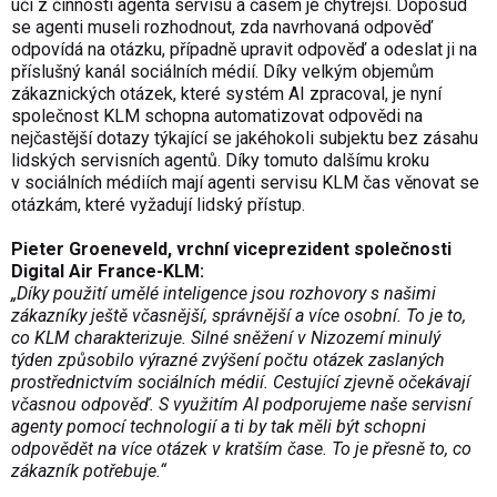
učí z činností agenta servisu a časem je chytřejší. Doposud
se agenti museli rozhodnout, zda navrhovaná odpověď
odpovídá na otázku, případně upravit odpověď a odeslat ji na
příslušný kanál sociálních médií. Díky velkým objemům
zákaznických otázek, které systém AI zpracoval, je nyní
společnost KLM schopna automatizovat odpovědi na
nejčastější dotazy týkající se jakéhokoli subjektu bez zásahu
lidských servisních agentů. Díky tomuto dalšímu kroku
v sociálních médiích mají agenti servisu KLM čas věnovat se
otázkám, které vyžadují lidský přístup.
Pieter Groeneveld, vrchní viceprezident společnosti
Digital Air France-KLM:
„Díky použití umělé inteligence jsou rozhovory s našimi
zákazníky ještě včasnější, správnější a více osobní. To je to,
co KLM charakterizuje. Silné sněžení v Nizozemí minulý
týden způsobilo výrazné zvýšení počtu otázek zaslaných
prostřednictvím sociálních médií. Cestující zjevně očekávají
včasnou odpověď. S využitím AI podporujeme naše servisní
agenty pomocí technologií a ti by tak měli být schopni
odpovědět na více otázek v kratším čase. To je přesně to, co
zákazník potřebuje.“