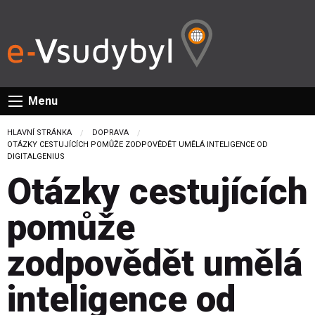
Menu
HLAVNÍ STRÁNKA
DOPRAVA
CURRENT:
OTÁZKY CESTUJÍCÍCH POMŮŽE ZODPOVĚDĚT UMĚLÁ INTELIGENCE OD
DIGITALGENIUS
Otázky cestujících
pomůže
zodpovědět umělá
inteligence od