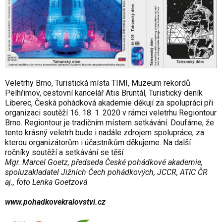
Veletrhy Brno, Turistická místa TIMI, Muzeum rekordů
Pelhřimov, cestovní kancelář Atis Bruntál, Turistický deník
Liberec, Česká pohádková akademie děkují za spolupráci při
organizaci soutěží 16. 18. 1. 2020 v rámci veletrhu Regiontour
Brno. Regiontour je tradičním místem setkávání. Doufáme, že
tento krásný veletrh bude i nadále zdrojem spolupráce, za
kterou organizátorům i účastníkům děkujeme. Na další
ročníky soutěží a setkávání se těší
Mgr. Marcel Goetz, předseda České pohádkové akademie,
spoluzakladatel Jižních Čech pohádkových, JCCR, ATIC ČR
aj., foto Lenka Goetzová
www.pohadkovekralovstvi.cz