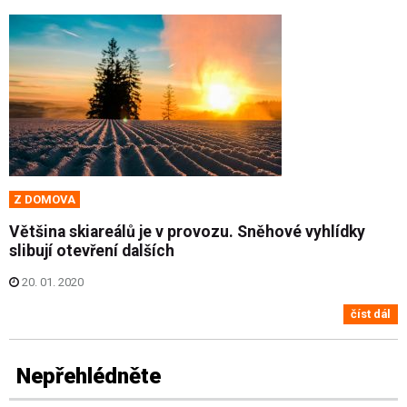
Z DOMOVA
Většina skiareálů je v provozu. Sněhové vyhlídky
slibují otevření dalších
20. 01. 2020
číst dál
Nepřehlédněte