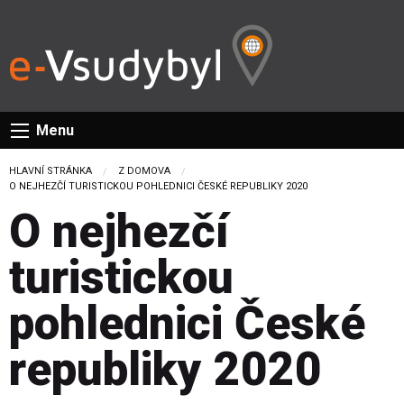
Menu
HLAVNÍ STRÁNKA
Z DOMOVA
CURRENT:
O NEJHEZČÍ TURISTICKOU POHLEDNICI ČESKÉ REPUBLIKY 2020
O nejhezčí
turistickou
pohlednici České
republiky 2020