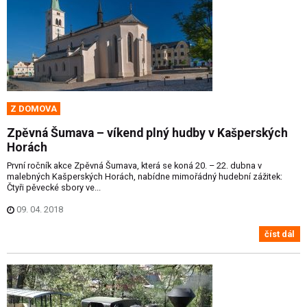
Z DOMOVA
Zpěvná Šumava – víkend plný hudby v Kašperských
Horách
První ročník akce Zpěvná Šumava, která se koná 20. – 22. dubna v
malebných Kašperských Horách, nabídne mimořádný hudební zážitek:
Čtyři pěvecké sbory ve...
09. 04. 2018
číst dál