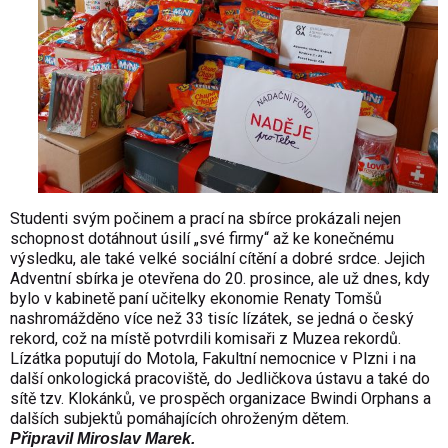
Studenti svým počinem a prací na sbírce prokázali nejen
schopnost dotáhnout úsilí „své firmy“ až ke konečnému
výsledku, ale také velké sociální cítění a dobré srdce. Jejich
Adventní sbírka je otevřena do 20. prosince, ale už dnes, kdy
bylo v kabinetě paní učitelky ekonomie Renaty Tomšů
nashromážděno více než 33 tisíc lízátek, se jedná o český
rekord, což na místě potvrdili komisaři z Muzea rekordů.
Lízátka poputují do Motola, Fakultní nemocnice v Plzni i na
další onkologická pracoviště, do Jedličkova ústavu a také do
sítě tzv. Klokánků, ve prospěch organizace Bwindi Orphans a
dalších subjektů pomáhajících ohroženým dětem.
Připravil Miroslav Marek.