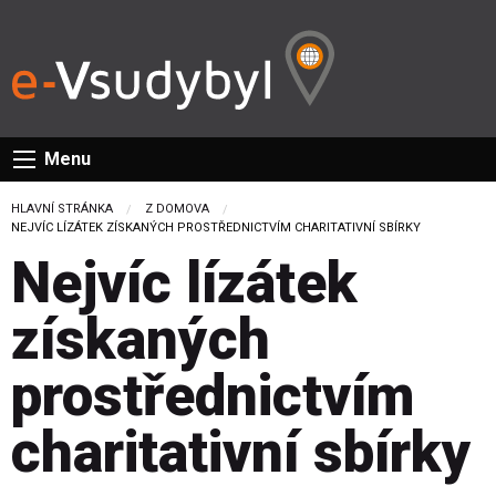
Menu
HLAVNÍ STRÁNKA
Z DOMOVA
CURRENT:
NEJVÍC LÍZÁTEK ZÍSKANÝCH PROSTŘEDNICTVÍM CHARITATIVNÍ SBÍRKY
Nejvíc lízátek
získaných
prostřednictvím
charitativní sbírky