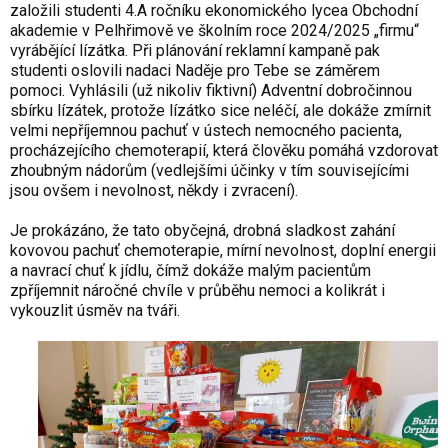
založili studenti 4.A ročníku ekonomického lycea Obchodní
akademie v Pelhřimově ve školním roce 2024/2025 „firmu“
vyrábějící lízátka. Při plánování reklamní kampaně pak
studenti oslovili nadaci Naděje pro Tebe se záměrem
pomoci. Vyhlásili (už nikoliv fiktivní) Adventní dobročinnou
sbírku lízátek, protože lízátko sice neléčí, ale dokáže zmírnit
velmi nepříjemnou pachuť v ústech nemocného pacienta,
procházejícího chemoterapií, která člověku pomáhá vzdorovat
zhoubným nádorům (vedlejšími účinky v tím souvisejícími
jsou ovšem i nevolnost, někdy i zvracení).
Je prokázáno, že tato obyčejná, drobná sladkost zahání
kovovou pachuť chemoterapie, mírní nevolnost, doplní energii
a navrací chuť k jídlu, čímž dokáže malým pacientům
zpříjemnit náročné chvíle v průběhu nemoci a kolikrát i
vykouzlit úsměv na tváři.