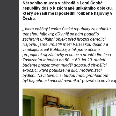
Národního muzea v přírodě a Lesů České
republiky došlo k záchraně unikátního objektu,
který se řadí mezi poslední roubené hájovny v
Česku.
„Jsem vděčný Lesům České republiky za nabídku
transferu hájovny, díky niž se nám podařilo
zachránit unikátní objekt před hrozící demolicí.
Hájovnu jsme umístili mezi Valašskou dědinu a
vznikající areál Kolibiska, a tak jsme účelně
propojili okraj zástavby vesnice s prostředím lesa.
Zasazením interiéru do 50. – 60. let 20. století
budeme prezentovat mladší doposud chybějící
expozici, která poukáže na dílčí modernizaci
bydlení. Návštěvníci si budou moci prohlédnout
byt hajného a kancelář revírníka,“
pozval do nové exp