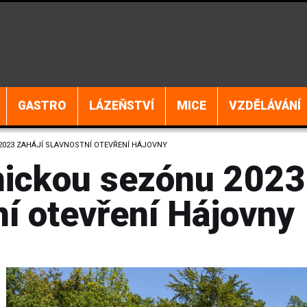
GASTRO
LÁZEŇSTVÍ
MICE
VZDĚLÁVÁNÍ
023 ZAHÁJÍ SLAVNOSTNÍ OTEVŘENÍ HÁJOVNY
nickou sezónu 2023
ní otevření Hájovny