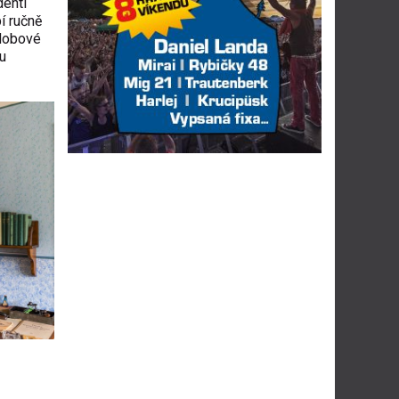
denti
í ručně
 dobové
ou