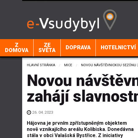
Z
ZE
DOPRAVA
HOTELNICTVÍ
DOMOVA
SVĚTA
HLAVNÍ STRÁNKA
MICE
CURRENT:
NOVOU NÁVŠTĚVNICKOU SEZÓNU 2
Novou návštěv
zahájí slavnost
26. 04. 2023
Hájovna je prvním zpřístupněným objektem
nově vznikajícího areálu Kolibiska. Donedávna
stála v obci Valašská Bystřice. Z iniciativy