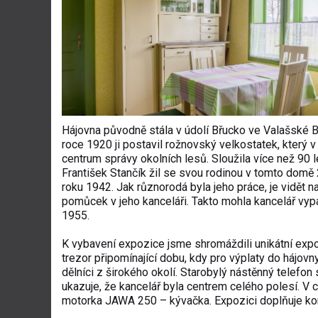
Hájovna původně stála v údolí Břucko ve Valašské By
roce 1920 ji postavil rožnovský velkostatek, který v n
centrum správy okolních lesů. Sloužila více než 90 l
František Stančík žil se svou rodinou v tomto domě 
roku 1942. Jak různorodá byla jeho práce, je vidět 
pomůcek v jeho kanceláři. Takto mohla kancelář vyp
1955.
K vybavení expozice jsme shromáždili unikátní expo
trezor připomínající dobu, kdy pro výplaty do hájovny
dělníci z širokého okolí. Starobylý nástěnný telefon 
ukazuje, že kancelář byla centrem celého polesí. V 
motorka JAWA 250 – kývačka. Expozici doplňuje kom