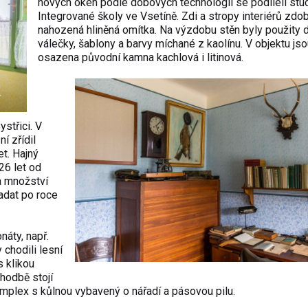
nových oken podle dobových technologií se podíleli stu
Integrované školy ve Vsetíně. Zdi a stropy interiérů zdob
nahozená hliněná omítka. Na výzdobu stěn byly použity
válečky, šablony a barvy míchané z kaolínu. V objektu js
osazena původní kamna kachlová i litinová.
střici. V
í zřídil
et. Hajný
26 let od
na množství
adat po roce
náty, např.
 chodili lesní
s klikou
chodbě stojí
plex s kůlnou vybavený o nářadí a pásovou pilu.