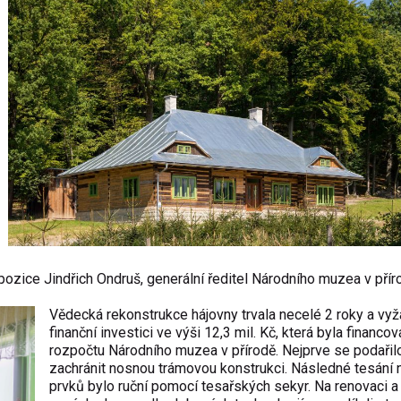
ozice Jindřich Ondruš, generální ředitel Národního muzea v přír
Vědecká rekonstrukce hájovny trvala necelé 2 roky a vyž
finanční investici ve výši 12,3 mil. Kč, která byla financo
rozpočtu Národního muzea v přírodě. Nejprve se podařil
zachránit nosnou trámovou konstrukci. Následné tesání
prvků bylo ruční pomocí tesařských sekyr. Na renovaci a