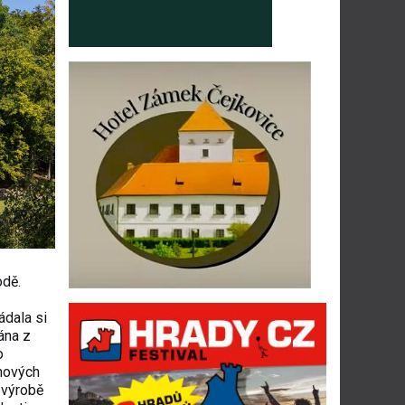
odě.
ádala si
vána z
o
 nových
 výrobě