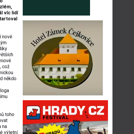
lo
zlém,
 víc lidí
tartoval
í nové
obým
díky
větších
émiové
, což
mickou
ud někdo
ologa
nímu
hů toho
ovat
a na
é výletní