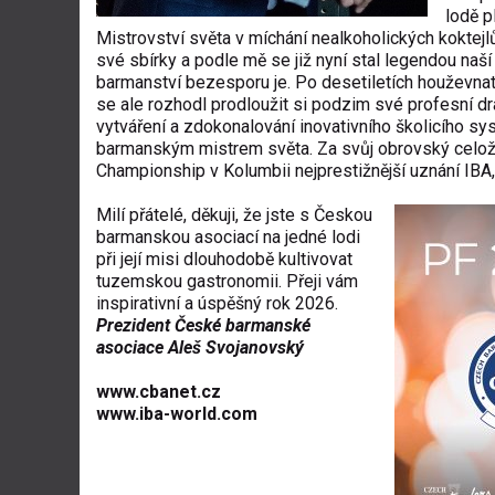
lodě p
Mistrovství světa v míchání nealkoholických koktejlů
své sbírky a podle mě se již nyní stal legendou na
barmanství bezesporu je. Po desetiletích houževna
se ale rozhodl prodloužit si podzim své profesní 
vytváření a zdokonalování inovativního školicího sy
barmanským mistrem světa. Za svůj obrovský celoži
Championship v Kolumbii nejprestižnější uznání IBA,
Milí přátelé, děkuji, že jste s Českou
barmanskou asociací na jedné lodi
při její misi dlouhodobě kultivovat
tuzemskou gastronomii. Přeji vám
inspirativní a úspěšný rok 2026.
Prezident České barmanské
asociace Aleš Svojanovský
www.cbanet.cz
www.iba-world.com