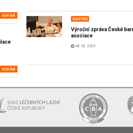
číst dál
GASTRO
Výroční zpráva České ba
asociace
alace
08. 02. 2024
číst dál