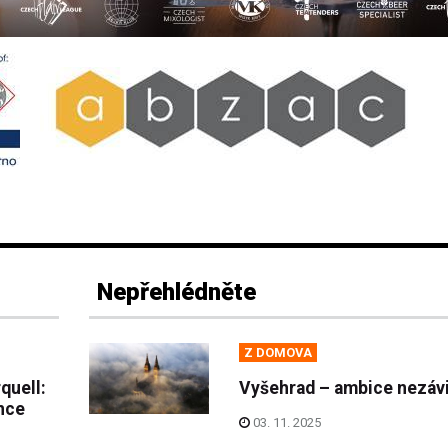
Nepřehlédněte
Z DOMOVA
quell:
Vyšehrad – ambice nezávi
nce
03. 11. 2025