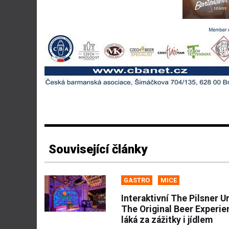
Související články
GASTRO
MICE
Interaktivní The Pilsner Ur
The Original Beer Experie
láká za zážitky i jídlem