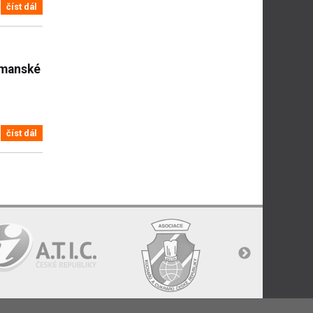
číst dál
rmanské
číst dál