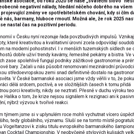
manské asociace, od roku 2020 se naše „sváteční slovo“ nes
obecně negativní nálady, hledání něčeho dobrého na všem 
projevující změny ve spotřebitelském chování, kdy si čím dál
ě nás, barmany, hluboce rmoutí. Možná ale, že rok 2025 nas
se nastal čas na pozitivní periodu.
nomií v Česku nyní rezonuje řada povzbudivých impulsů. Vznikaj
ty, které kreativitou a kvalitativní úrovní zcela odpovídají soud
m na moderní pohostinství. I v menších tuzemských sídlech se 
hostů dobře uživí trendy kavárny, řemeslné pekárny a bistra. Ve 
h zase spolehlivě fungují podniky zážitkové gastronomie a pr
lové bary. Začali u nás působit renomovaní mezinárodní průvodci
kou středoevropskou zemi snad definitivně dostalo na gastrono
věta. V České barmanské asociaci jsme vždy věřili v to, že pok
ráci dělá srdcem, poctivě, a ve složitějších časech k tomu přidá
nou porci kreativity, nikdy se neztratí. Přesně v duchu výroku te
 Halíka o tom, že krize nejsou signálem k rezignaci ani k pasiv
ění, nýbrž výzvou k tvořivé reakci.
m týmem jsme si v uplynulém roce mohli vychutnat vícero úspěc
šího, tedy globálního, významu. Sluší se na tomto místě pogratul
u Vogeltanzovi k zisku titulu evropského barmanského šampion
an Cocktail Championship. V neobyčejně stylových kulisách velk