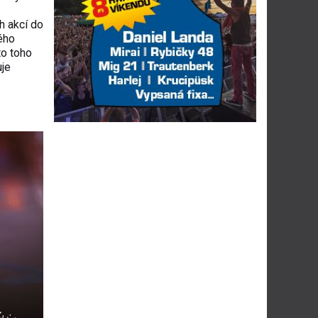
h akcí do
ého
to toho
uje