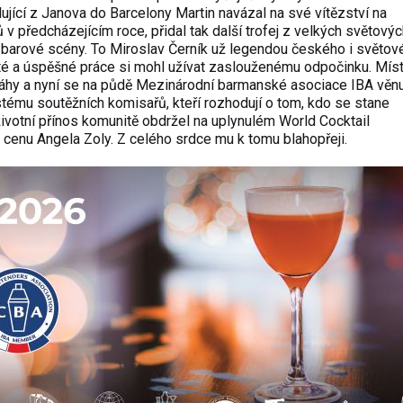
lující z Janova do Barcelony Martin navázal na své vítězství na
 v předcházejícím roce, přidal tak další trofej z velkých světovýc
ší barové scény. To Miroslav Černík už legendou českého i světov
té a úspěšné práce si mohl užívat zaslouženému odpočinku. Mís
dráhy a nyní se na půdě Mezinárodní barmanské asociace IBA věn
stému soutěžních komisařů, kteří rozhodují o tom, kdo se stane
votní přínos komunitě obdržel na uplynulém World Cocktail
 cenu Angela Zoly. Z celého srdce mu k tomu blahopřeji.