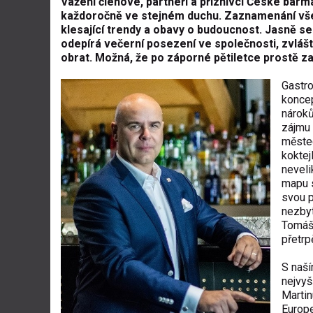
Vážení členové, partneři a příznivci České bar
každoročně ve stejném duchu. Zaznamenání vše
klesající trendy a obavy o budoucnost. Jasně se 
odepírá večerní posezení ve společnosti, zvlášt
obrat. Možná, že po záporné pětiletce prostě za
Gastro
koncep
nároků
zájmu 
městec
koktej
neveli
mapu s
svou p
nezbyt
Tomáše
přetrp
S naší
nejvyš
Martin
Europe