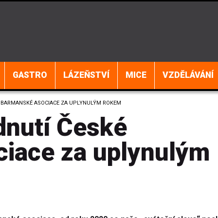
GASTRO
LÁZEŇSTVÍ
MICE
VZDĚLÁVÁNÍ
 BARMANSKÉ ASOCIACE ZA UPLYNULÝM ROKEM
dnutí České
iace za uplynulým