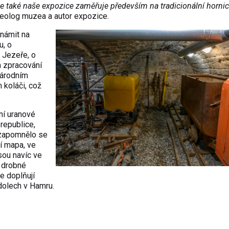
e také naše expozice zaměřuje především na tradicionální hornict
eolog muzea a autor expozice.
námit na
u, o
 Jezeře, o
m zpracování
národním
 koláči, což
ění uranové
 republice,
Nezapomnělo se
ní mapa, ve
sou navíc ve
, drobné
e doplňují
 dolech v Hamru.