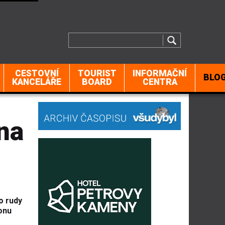
CESTOVNÍ
TOURIST
INFORMAČNÍ
BLO
KANCELÁŘE
BOARD
CENTRA
na
o rudy
onu