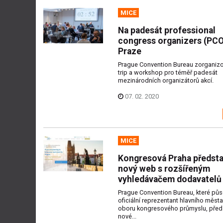
MICE
Na padesát professional
congress organizers (PCO
Praze
Prague Convention Bureau zorganiz
trip a workshop pro téměř padesát
mezinárodních organizátorů akcí.
07. 02. 2020
MICE
Kongresová Praha předsta
nový web s rozšířeným
vyhledávačem dodavatelů
Prague Convention Bureau, které půs
oficiální reprezentant hlavního města
oboru kongresového průmyslu, předs
nové...