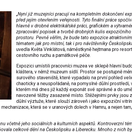
„
Nyní již muzejníci pracují na kompletním dokončení ex
před jejím otevřením veřejnosti. Tyto finální práce spočív
hlavně v drobné elektrikářské práci, grafickém a výtvarn
zpracování popisek a tvorbě drobných kulis expozičního
prostoru. Pevně věřím, že bude tato expozice atraktivní
tématem jak pro místní, tak i pro návštěvníky Českolipsk
uvedla Květa Vinklátová, náměstkyně hejtmana pro resort 
cestovního ruchu a památkové péče.
Expozici umístili pracovníci muzea ve sklepě hlavní bud
kláštera, v němž muzeum sídlí. Prostor se postupně měn
surového staveniště, které vypadalo na první pohled veli
chaoticky a neuspořádaně, na pomyslné důlní prostředí, 
kterém má dnes již každý exponát své správné a do umě
navozené těžby zasazené místo. Stěžejními prvky jsou 
důlní výztuže, které slouží zároveň i jako expoziční vitrí
á mechanizace, která se v uranových dolech v Hamru, a nejen tam,
nu včetně jeho sociálních a kulturních aspektů. Kontroverzní té
ivňovala celkové dění na Českolipsku a Liberecku. Mnoho z nich by