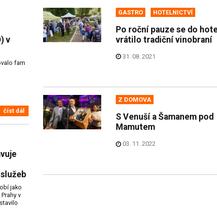
GASTRO
HOTELNICTVÍ
Po roční pauze se do hote
) v
vrátilo tradiční vinobraní
31. 08. 2021
ovalo fam
Z DOMOVA
číst dál
S Venuší a Šamanem pod
Mamutem
03. 11. 2022
vuje
 služeb
obí jako
 Prahy v
tavilo