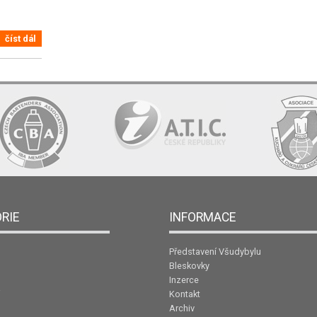
číst dál
RIE
INFORMACE
Představení Všudybylu
Bleskovky
Inzerce
Kontakt
Archiv