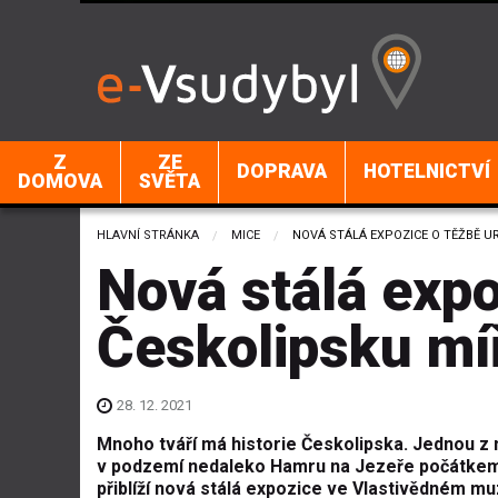
Z
ZE
DOPRAVA
HOTELNICTVÍ
DOMOVA
SVĚTA
HLAVNÍ STRÁNKA
MICE
CURRENT:
NOVÁ STÁLÁ EXPOZICE O TĚŽBĚ U
Nová stálá expo
Českolipsku míř
28. 12. 2021
Mnoho tváří má historie Českolipska. Jednou z ni
v podzemí nedaleko Hamru na Jezeře počátkem š
přiblíží nová stálá expozice ve Vlastivědném mu