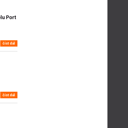
lu Port
číst dál
číst dál