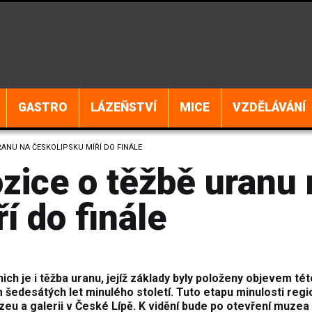
GASTRO
LÁZEŇSTVÍ
MICE
VZDĚLÁVÁNÍ
RANU NA ČESKOLIPSKU MÍŘÍ DO FINÁLE
zice o těžbě uranu 
í do finále
ch je i těžba uranu, jejíž základy byly položeny objevem tét
edesátých let minulého století. Tuto etapu minulosti regi
zeu a galerii v České Lípě. K vidění bude po otevření muzea