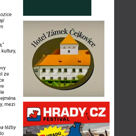
pozice
ají
ém
m
a,
“
kultury,
ovy
il ze
ce
ve
le
zejména
ny; mezi
ma těžby
lo