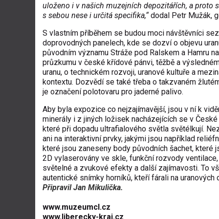
uloženo i v našich muzejních depozitářích, a proto s
s sebou nese i určitá specifika,“
dodal Petr Mužák, g
S vlastním příběhem se budou moci návštěvníci sez
doprovodných panelech, kde se dozví o objevu uran
původním významu Stráže pod Ralskem a Hamru na
průzkumu v české křídové pánvi, těžbě a výsledné
uranu, o technickém rozvoji, uranové kultuře a mezi
kontextu. Dozvědí se také třeba o takzvaném žlutém
je označení polotovaru pro jaderné palivo.
Aby byla expozice co nejzajímavější, jsou v ní k vid
minerály i z jiných ložisek nacházejících se v České
které při dopadu ultrafialového světla světélkují. 
ani na interaktivní prvky, jakými jsou například reliéf
které jsou zaneseny body původních šachet, které j
2D vylaserovány ve skle, funkční rozvody ventilace
světelné a zvukové efekty a další zajímavosti. To vš
autentické snímky horníků, kteří fárali na uranových
Připravil Jan Mikulička.
www.muzeumcl.cz
www.liberecky-kraj.cz