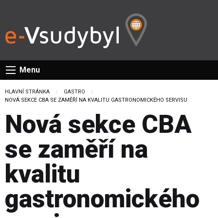
Menu
HLAVNÍ STRÁNKA
GASTRO
CURRENT:
NOVÁ SEKCE CBA SE ZAMĚŘÍ NA KVALITU GASTRONOMICKÉHO SERVISU
Nová sekce CBA
se zaměří na
kvalitu
gastronomického