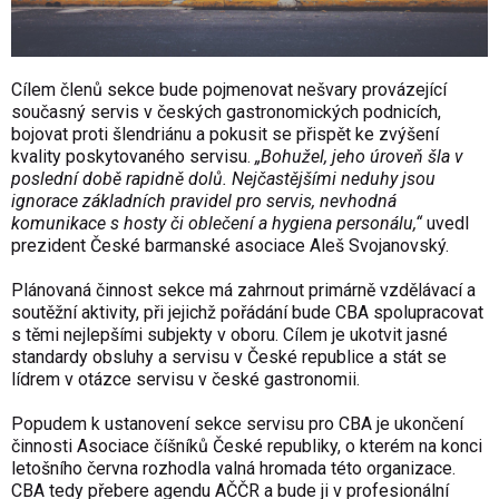
Cílem členů sekce bude pojmenovat nešvary provázející
současný servis v českých gastronomických podnicích,
bojovat proti šlendriánu a pokusit se přispět ke zvýšení
kvality poskytovaného servisu.
„Bohužel, jeho úroveň šla v
poslední době rapidně dolů. Nejčastějšími neduhy jsou
ignorace základních pravidel pro servis, nevhodná
komunikace s hosty či oblečení a hygiena personálu,“
uvedl
prezident České barmanské asociace Aleš Svojanovský.
Plánovaná činnost sekce má zahrnout primárně vzdělávací a
soutěžní aktivity, při jejichž pořádání bude CBA spolupracovat
s těmi nejlepšími subjekty v oboru. Cílem je ukotvit jasné
standardy obsluhy a servisu v České republice a stát se
lídrem v otázce servisu v české gastronomii.
Popudem k ustanovení sekce servisu pro CBA je ukončení
činnosti Asociace číšníků České republiky, o kterém na konci
letošního června rozhodla valná hromada této organizace.
CBA tedy přebere agendu AČČR a bude ji v profesionální