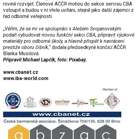
rovině rozvíjet. Členové AČČR mohou do sekce servisu CBA
vstoupit a budou v ní vřele uvítáni, stejně jako další zájemci z
řad odborné veřejnosti.
„Věřím, že se mi ve spolupráci s Alešem Svojanovským
podaří vybudovat novou funkční sekci CBA, připravit výukové
materiály pro odborné školy, a hlavně přispět k navrácení
prestiže oboru číšník,“
dodala předsedkyně končící AČČR
Blanka Musilová.
Připravil Michael Lapčík, foto: Pixabay.
www.cbanet.cz
www.iba-world.com