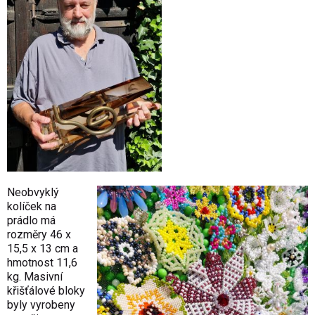
Neobvyklý
kolíček na
prádlo má
rozměry 46 x
15,5 x 13 cm a
hmotnost 11,6
kg. Masivní
křišťálové bloky
byly vyrobeny