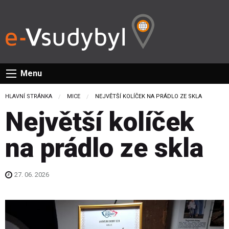
Menu
HLAVNÍ STRÁNKA
MICE
CURRENT:
NEJVĚTŠÍ KOLÍČEK NA PRÁDLO ZE SKLA
Největší kolíček
na prádlo ze skla
27. 06. 2026