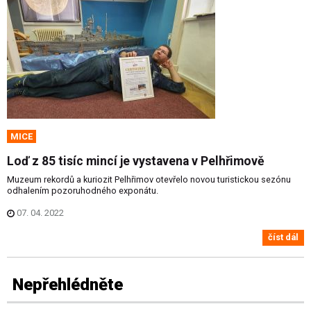
MICE
Loď z 85 tisíc mincí je vystavena v Pelhřimově
Muzeum rekordů a kuriozit Pelhřimov otevřelo novou turistickou sezónu
odhalením pozoruhodného exponátu.
07. 04. 2022
číst dál
Nepřehlédněte