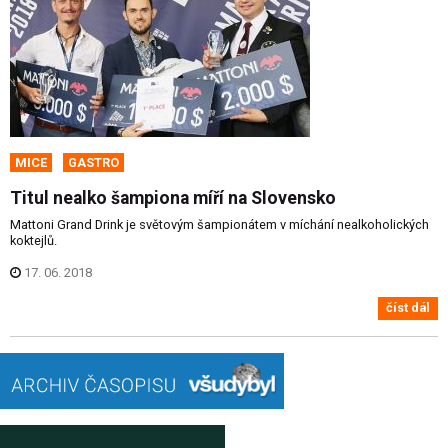
MICE
GASTRO
Titul nealko šampiona míří na Slovensko
Mattoni Grand Drink je světovým šampionátem v míchání nealkoholických
koktejlů.
17. 06. 2018
číst dál