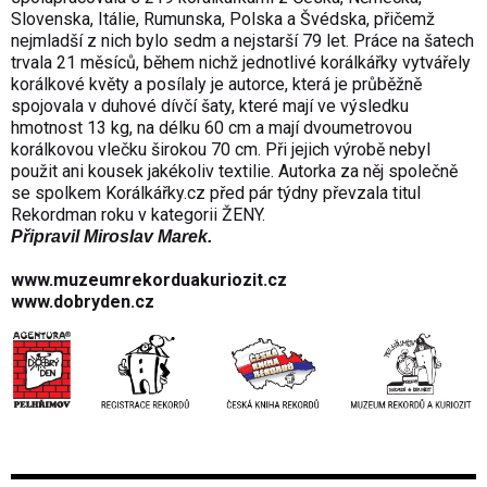
Slovenska, Itálie, Rumunska, Polska a Švédska, přičemž
nejmladší z nich bylo sedm a nejstarší 79 let. Práce na šatech
trvala 21 měsíců, během nichž jednotlivé korálkářky vytvářely
korálkové květy a posílaly je autorce, která je průběžně
spojovala v duhové dívčí šaty, které mají ve výsledku
hmotnost 13 kg, na délku 60 cm a mají dvoumetrovou
korálkovou vlečku širokou 70 cm. Při jejich výrobě nebyl
použit ani kousek jakékoliv textilie. Autorka za něj společně
se spolkem Korálkářky.cz před pár týdny převzala titul
Rekordman roku v kategorii ŽENY.
Připravil Miroslav Marek.
www.muzeumrekorduakuriozit.cz
www.dobryden.cz