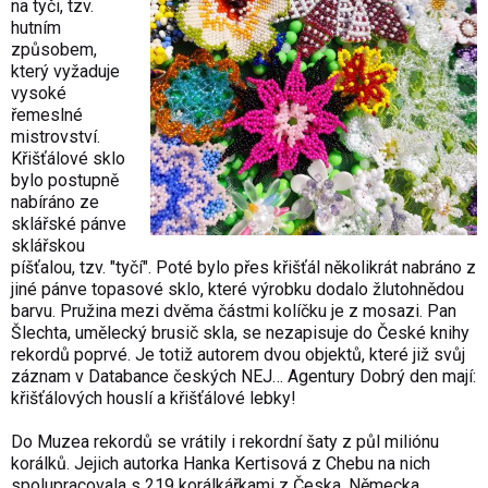
na tyči, tzv.
hutním
způsobem,
který vyžaduje
vysoké
řemeslné
mistrovství.
Křišťálové sklo
bylo postupně
nabíráno ze
sklářské pánve
sklářskou
píšťalou, tzv. "tyčí". Poté bylo přes křišťál několikrát nabráno z
jiné pánve topasové sklo, které výrobku dodalo žlutohnědou
barvu. Pružina mezi dvěma částmi kolíčku je z mosazi. Pan
Šlechta, umělecký brusič skla, se nezapisuje do České knihy
rekordů poprvé. Je totiž autorem dvou objektů, které již svůj
záznam v Databance českých NEJ… Agentury Dobrý den mají:
křišťálových houslí a křišťálové lebky!
Do Muzea rekordů se vrátily i rekordní šaty z půl miliónu
korálků. Jejich autorka Hanka Kertisová z Chebu na nich
spolupracovala s 219 korálkářkami z Česka, Německa,