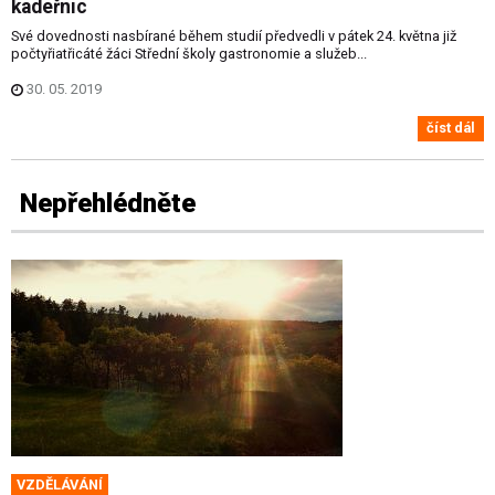
kadeřnic
Své dovednosti nasbírané během studií předvedli v pátek 24. května již
počtyřiatřicáté žáci Střední školy gastronomie a služeb...
30. 05. 2019
číst dál
Nepřehlédněte
VZDĚLÁVÁNÍ