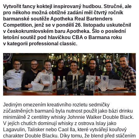
Vytvořit fancy koktejl inspirovaný hudbou. Stručné, ale
pro někoho možná obtížné zadání měl čtvrtý ročník
barmanské soutěže Apotheka Real Bartenders
Competition, jenž se v pondělí 26. listopadu uskutečnil
v českokrumlovském baru Apotheka. Šlo o poslední
letošní soutěž pod hlavičkou CBA o Barmana roku
v kategorii professional classic.
Jediným omezením kreativního rozletu sedmičky
zúčastněných barmanů byla nutnost použít jako bázi drinku
minimálně 2 centilitry whisky Johnnie Walker Double Black.
V jejích chutích dominují whisky z ostrova Islay jako
Lagavulin, Talisker nebo Caol Ila, které vytvářejí kouřový
charakter Double Blacku. Díky tomu, že blend před stáčením