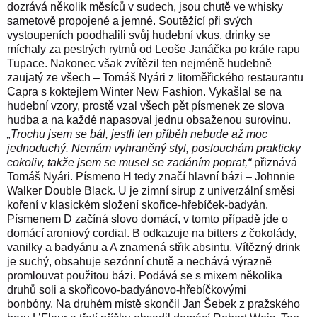
dozrává několik měsíců v sudech, jsou chutě ve whisky
sametově propojené a jemné.
Soutěžící při svých
vystoupeních poodhalili svůj hudební vkus, drinky se
míchaly za pestrých rytmů od Leoše Janáčka po krále rapu
Tupace. Nakonec však zvítězil ten nejméně hudebně
zaujatý ze všech – Tomáš Nyári z litoměřického restaurantu
Capra s koktejlem Winter New Fashion.
Vykašlal se na
hudební vzory, prostě vzal všech pět písmenek ze slova
hudba a na každé napasoval jednu obsaženou surovinu.
„Trochu jsem se bál, jestli ten příběh nebude až moc
jednoduchý. Nemám vyhraněný styl, poslouchám prakticky
cokoliv, takže jsem se musel se zadáním poprat,“
přiznává
Tomáš Nyári.
Písmeno H tedy značí hlavní bázi – Johnnie
Walker Double Black. U je zimní sirup z univerzální směsi
koření v klasickém složení skořice-hřebíček-badyán.
Písmenem D začíná slovo domácí, v tomto případě jde o
domácí aroniový cordial. B odkazuje na bitters z čokolády,
vanilky a badyánu a A znamená střik absintu. Vítězný drink
je suchý, obsahuje sezónní chutě a nechává výrazně
promlouvat použitou bázi. Podává se s mixem několika
druhů soli a skořicovo-badyánovo-hřebíčkovými
bonbóny.
Na druhém místě skončil Jan Šebek z pražského