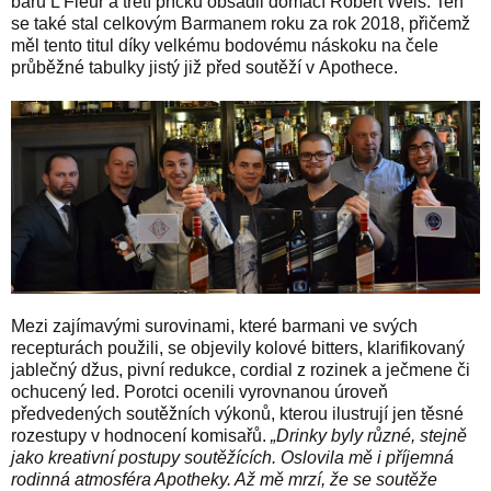
baru L’Fleur a třetí příčku obsadil domácí Robert Weis. Ten
se také stal celkovým Barmanem roku za rok 2018, přičemž
měl tento titul díky velkému bodovému náskoku na čele
průběžné tabulky jistý již před soutěží v Apothece.
Mezi zajímavými surovinami, které barmani ve svých
recepturách použili, se objevily kolové bitters, klarifikovaný
jablečný džus, pivní redukce, cordial z rozinek a ječmene či
ochucený led.
Porotci ocenili vyrovnanou úroveň
předvedených soutěžních výkonů, kterou ilustrují jen těsné
rozestupy v hodnocení komisařů.
„Drinky byly různé, stejně
jako kreativní postupy soutěžících. Oslovila mě i příjemná
rodinná atmosféra Apotheky. Až mě mrzí, že se soutěže