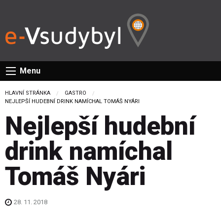
Menu
HLAVNÍ STRÁNKA
GASTRO
CURRENT:
NEJLEPŠÍ HUDEBNÍ DRINK NAMÍCHAL TOMÁŠ NYÁRI
Nejlepší hudební
drink namíchal
Tomáš Nyári
28. 11. 2018