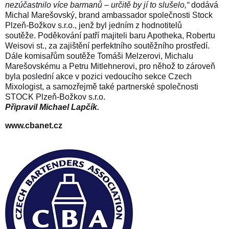
nezúčastnilo více barmanů – určitě by jí to slušelo,“
dodává
Michal Marešovský, brand ambassador společnosti Stock
Plzeň-Božkov s.r.o., jenž byl jedním z hodnotitelů
soutěže.
Poděkování patří majiteli baru Apotheka, Robertu
Weisovi st., za zajištění perfektního soutěžního prostředí.
Dále komisařům soutěže Tomáši Melzerovi, Michalu
Marešovskému a Petru Mitlehnerovi, pro něhož to zároveň
byla poslední akce v pozici vedoucího sekce Czech
Mixologist, a samozřejmě také partnerské společnosti
STOCK Plzeň-Božkov s.r.o.
Připravil Michael Lapčík.
www.cbanet.cz