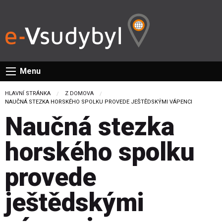
Menu
HLAVNÍ STRÁNKA
Z DOMOVA
CURRENT:
NAUČNÁ STEZKA HORSKÉHO SPOLKU PROVEDE JEŠTĚDSKÝMI VÁPENCI
Naučná stezka
horského spolku
provede
ještědskými