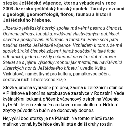
stezka Ještědské vápence, kterou vybudoval v roce
2003 Jizersko-ještědský horský spolek. Turisty seznámí
s
geologií, geomorfologií, flórou, faunou a historií
Ještědského hřebene.
„Jizersko-ještědský horský spolek má velmi pestrou činnost.
Ochrana přírody, turistika, vydávání vlastivědných publikací,
osvěta a poskytování informací a turistika. Právě sem patří
naučná stezka Ještědské vápence. Vzhledem k tomu, že má
spolek široké členské zázemí, jehož součástí je také řada
odborníků, jedná se vždy o činnost na velmi dobré úrovni.
Setkat se s jejími výsledky mohou jak místní, tak návštěvníci
Jizerských hor či Ještědského hřbetu,“
uvedla Květa
Vinklátová, náměstkyně pro kulturu, památkovou péči a
cestovní ruch Libereckého kraje.
Stezka, určená výhradně pro pěší, začíná u železniční stanice
v Pilínkově a končí na autobusové zastávce v Rozstání. Vede
květnatými loukami, přičemž vápencový ostroh na Vápenici
byl v 60. letech zalesněn smrkovou monokulturou. Některé
zbytky původních bučin se dochovaly dodnes.
Nejvyšší bod stezky je na Pláních. Na tomto místě roste
mařinka vonná, kyčelnice devítilistá a další druhy rostlin.