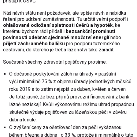
přístup k OSVČ.
Náš návrh státu není požadavek, ale spíše návrh a nabídka
řešení pro udržení zaměstnanosti. Tu určitě velmi podpoří i
ohlašované odložení splatnosti úvěrů a hypoték
, ke
kterému bychom rádi přidali i
bezsankční prominutí
povinnosti odebrat sjednané množství energií
nebo
přijetí záchranného balíčku
pro podporu tuzemského
cestování, do kterého je třeba lázeňství také zařadit.
Současně všechny zdravotní pojišťovny prosíme:
O dočasné poskytování záloh na úhrady v paušální
výši minimálně 75 % z objemu úhrady jednotlivých měsíců
roku 2019 a to zatím nejspíš za duben, květen a červen.
Je totiž jasné, že bez příjmů provozní financování z bank
lázně nezískají. Kvůli výkonovému režimu úhrad propadnou
skutečné výdaje pojišťoven za lázeňskou péči v závěru
dubna k nule.
O zvýšení ceny za ošetřovací den za péči vykázanou
během března a dubna o 33 %, protože ji minimálně o tuto