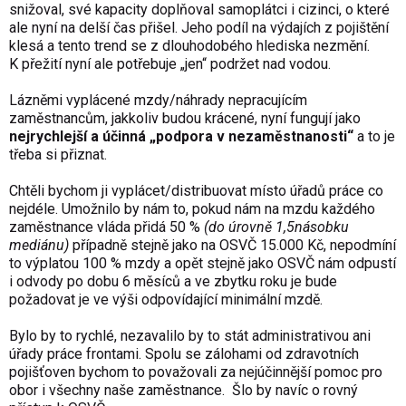
snižoval, své kapacity doplňoval samoplátci i cizinci, o které
ale nyní na delší čas přišel. Jeho podíl na výdajích z pojištění
klesá a tento trend se z dlouhodobého hlediska nezmění.
K přežití nyní ale potřebuje „jen“ podržet nad vodou.
Lázněmi vyplácené mzdy/náhrady nepracujícím
zaměstnancům, jakkoliv budou krácené, nyní fungují jako
nejrychlejší a účinná „podpora v nezaměstnanosti“
a to je
třeba si přiznat.
Chtěli bychom ji vyplácet/distribuovat místo úřadů práce co
nejdéle. Umožnilo by nám to, pokud nám na mzdu každého
zaměstnance vláda přidá 50 %
(do úrovně 1,5násobku
mediánu)
případně stejně jako na OSVČ 15.000 Kč, nepodmíní
to výplatou 100 % mzdy a opět stejně jako OSVČ nám odpustí
i odvody po dobu 6 měsíců a ve zbytku roku je bude
požadovat je ve výši odpovídající minimální mzdě.
Bylo by to rychlé, nezavalilo by to stát administrativou ani
úřady práce frontami. Spolu se zálohami od zdravotních
pojišťoven bychom to považovali za nejúčinnější pomoc pro
obor i všechny naše zaměstnance. Šlo by navíc o rovný