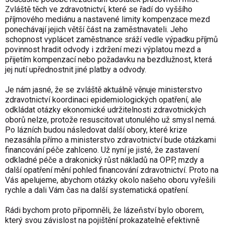
Zvláště těch ve zdravotnictví, které se řadí do vyššího
příjmového mediánu a nastavené limity kompenzace mezd
ponechávají jejich větší část na zaměstnavateli. Jeho
schopnost vyplácet zaměstnance sráží vedle výpadku příjmů
povinnost hradit odvody i zdržení mezi výplatou mezd a
přijetím kompenzací nebo požadavku na bezdlužnost, která
jej nutí upřednostnit jiné platby a odvody.
Je nám jasné, že se zvláště aktuálně věnuje ministerstvo
zdravotnictví koordinaci epidemiologických opatření, ale
odkládat otázky ekonomické udržitelnosti zdravotnických
oborů nelze, protože resuscitovat utonulého už smysl nemá.
Po lázních budou následovat další obory, které krize
nezasáhla přímo a ministerstvo zdravotnictví bude otázkami
financování péče zahlceno. Už nyní je jisté, že zastavení
odkladné péče a drakonický růst nákladů na OPP, mzdy a
další opatření mění pohled financování zdravotnictví. Proto na
Vás apelujeme, abychom otázky okolo našeho oboru vyřešili
rychle a dali Vám čas na další systematická opatření.
Rádi bychom proto připomněli, že lázeňství bylo oborem,
který svou závislost na pojištění prokazatelně efektivně