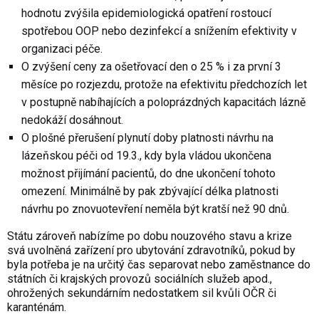
hodnotu zvýšila epidemiologická opatření rostoucí
spotřebou OOP nebo dezinfekcí a snížením efektivity v
organizaci péče.
O zvýšení ceny za ošetřovací den o 25 % i za první 3
měsíce po rozjezdu, protože na efektivitu předchozích let
v postupně nabíhajících a poloprázdných kapacitách lázně
nedokáží dosáhnout.
O plošné přerušení plynutí doby platnosti návrhu na
lázeňskou péči od 19.3., kdy byla vládou ukončena
možnost přijímání pacientů, do dne ukončení tohoto
omezení. Minimálně by pak zbývající délka platnosti
návrhu po znovuotevření neměla být kratší než 90 dnů.
Státu zároveň nabízíme po dobu nouzového stavu a krize
svá uvolněná zařízení pro ubytování zdravotníků, pokud by
byla potřeba je na určitý čas separovat nebo zaměstnance do
státních či krajských provozů sociálních služeb apod.,
ohrožených sekundárním nedostatkem sil kvůli OČR či
karanténám.