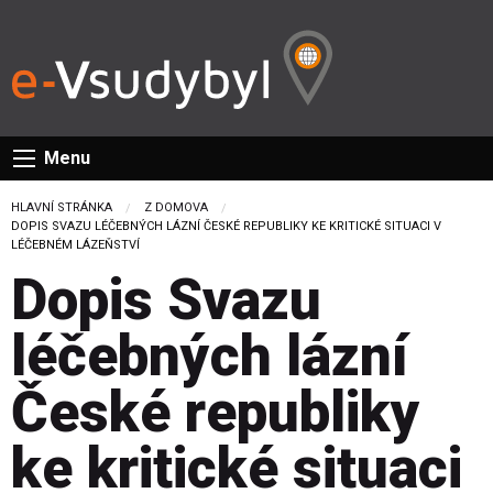
Menu
HLAVNÍ STRÁNKA
Z DOMOVA
CURRENT:
DOPIS SVAZU LÉČEBNÝCH LÁZNÍ ČESKÉ REPUBLIKY KE KRITICKÉ SITUACI V
LÉČEBNÉM LÁZEŇSTVÍ
Dopis Svazu
léčebných lázní
České republiky
ke kritické situaci