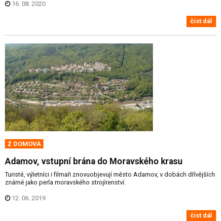
16. 08. 2020
číst dál
Z DOMOVA
Adamov, vstupní brána do Moravského krasu
Turisté, výletníci i filmaři znovuobjevují město Adamov, v dobách dřívějších
známé jako perla moravského strojírenství.
12. 06. 2019
číst dál