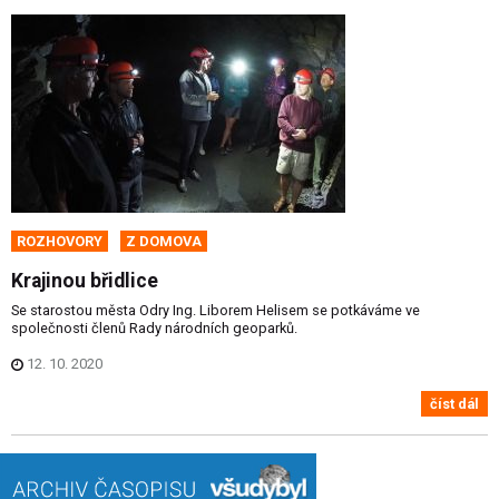
ROZHOVORY
Z DOMOVA
Krajinou břidlice
Se starostou města Odry Ing. Liborem Helisem se potkáváme ve
společnosti členů Rady národních geoparků.
12. 10. 2020
číst dál