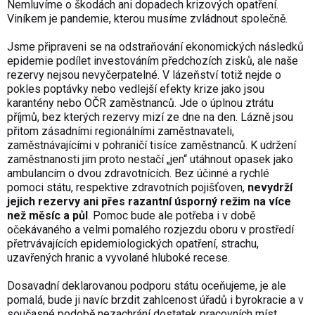
Nemluvíme o škodách ani dopadech krizových opatření.
Viníkem je pandemie, kterou musíme zvládnout společně.
Jsme připraveni se na odstraňování ekonomických následků
epidemie podílet investováním předchozích zisků, ale naše
rezervy nejsou nevyčerpatelné. V lázeňství totiž nejde o
pokles poptávky nebo vedlejší efekty krize jako jsou
karantény nebo OČR zaměstnanců. Jde o úplnou ztrátu
příjmů, bez kterých rezervy mizí ze dne na den. Lázně jsou
přitom zásadními regionálními zaměstnavateli,
zaměstnávajícími v pohraničí tisíce zaměstnanců. K udržení
zaměstnanosti jim proto nestačí „jen“ utáhnout opasek jako
ambulancím o dvou zdravotnících. Bez účinné a rychlé
pomoci státu, respektive zdravotních pojišťoven,
nevydrží
jejich rezervy ani přes razantní úsporný režim na více
než měsíc a půl
. Pomoc bude ale potřeba i v době
očekávaného a velmi pomalého rozjezdu oboru v prostředí
přetrvávajících epidemiologických opatření, strachu,
uzavřených hranic a vyvolané hluboké recese.
Dosavadní deklarovanou podporu státu oceňujeme, je ale
pomalá, bude ji navíc brzdit zahlcenost úřadů i byrokracie a v
současné podobě nezachrání dostatek pracovních míst.