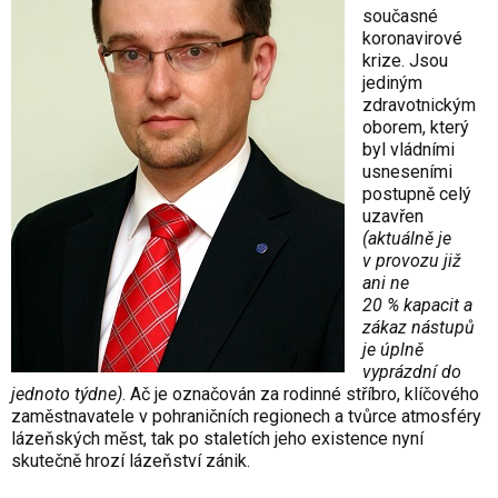
současné
koronavirové
krize. Jsou
jediným
zdravotnickým
oborem, který
byl vládními
usneseními
postupně celý
uzavřen
(aktuálně je
v provozu již
ani ne
20 % kapacit a
zákaz nástupů
je úplně
vyprázdní do
jednoto týdne)
. Ač je označován za rodinné stříbro, klíčového
zaměstnavatele v pohraničních regionech a tvůrce atmosféry
lázeňských měst, tak po staletích jeho existence nyní
skutečně hrozí lázeňství zánik.