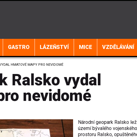
GASTRO
LÁZEŇSTVÍ
MICE
VZDĚLÁVÁNÍ
 VYDAL HMATOVÉ MAPY PRO NEVIDOMÉ
k Ralsko vydal
pro nevidomé
Národní geopark Ralsko lež
území bývalého vojenskéh
prostoru Ralsko, opuštěnéh