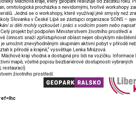
oteky Máchova kraje, který geopark realizuje od začátku roku. P
adčan, ornitologická procházka s nevidomými, tvořivé workshopy 
teriálů. Jedná se o workshopy, které využívají jiné smysly než zra
í školy Slovanka v České Lípě se zástupci organizace SONS – sj
ání si děti mohly vyzkoušet i práci s vodícím psem nebo napsat
elý projekt byl podpořen Ministerstvem životního prostředí a
é činnosti snaží zpřístupňovat oblast nejen obvyklým návštěvní
m je umožnit znevýhodněným skupinám aktivní pobyt v přírodě ne
 vztah k přírodě a krajině,“ vysvětluje Lenka Mrázová.
Máchově kraji vhodná a dostupná pro lidi na vozíčku. Informace
tivní mapě, včetně popisu bezbariérové dostupnosti vybraných
 restaurací).
tvem životního prostředí.
ref=lhc