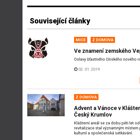
Související články
MICE
Z DOMOVA
Ve znamení zemského Ve
Oslavy šťastného čínského nového r
02. 01. 2019
Z DOMOVA
Advent a Vánoce v Klášte
Český Krumlov
Klášterní areál se za dobu pěti let od
revitalizace stal významným místem 
kulturní a společenská setkávání.