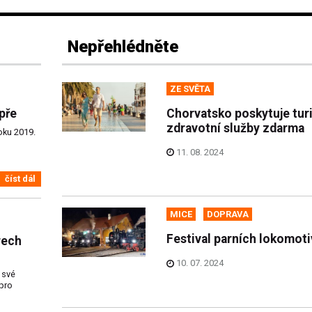
Nepřehlédněte
ZE SVĚTA
pře
Chorvatsko poskytuje tur
zdravotní služby zdarma
oku 2019.
11. 08. 2024
číst dál
MICE
DOPRAVA
Festival parních lokomoti
rech
10. 07. 2024
 své
pro