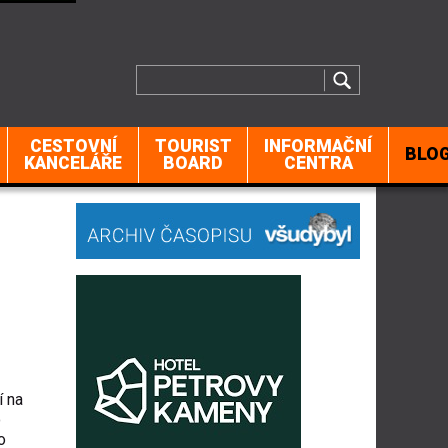
CESTOVNÍ
TOURIST
INFORMAČNÍ
BLO
KANCELÁŘE
BOARD
CENTRA
í na
o
o