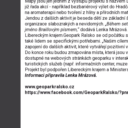
Mapy jsou jen jedním z výstupů projektu s názvem D
již řada akcí - například bezbariérový výlet do Hr
na aromaterapii nebo tvoření z hlíny a přírodních ma
Jendou z dalších aktivit je beseda dětí ze základn
organizace slabozrakých a nevidomých.
„Během setk
jméno Braillovým písmem,“
dodává Lenka Mrázová. C
Libereckým krajem.Geopark Ralsko se od počátku sv
také lidem se specifickými potřebami. „Našim cíle
zapojení do dalších aktivit, které vytvářejí pozitivní
Do konce roku budou zmapována místa, která jsou v 
dostupné na webových stránkách geoparku v interak
turistických služeb (např. informačních center, muzeí,
Projekt byl podpořen Libereckým krajem a Ministers
Informaci připravila Lenka Mrázová.
www.geoparkralsko.cz
https://www.facebook.com/GeoparkRalsko/?pn