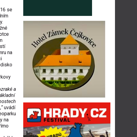
016 se
dním
y.
ážné
notce
ým
stí
mru na
i
edisko
ykovy
ozraké a
ákladní
enostech
,“
uvádí
Geoparku
y na
římo