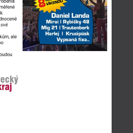
roběhla
zaměřené
k.
ednocené
 své
kům, ale
bo
 budou