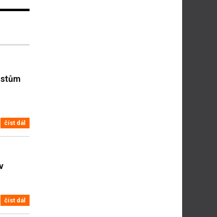
istům
číst dál
v
číst dál