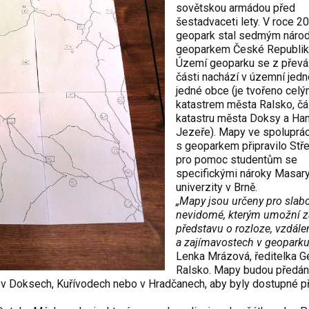
sovětskou armádou před
šestadvaceti lety. V roce 2
geopark stal sedmým náro
geoparkem České Republik
Území geoparku se z přev
části nachází v územní jed
jedné obce (je tvořeno cel
katastrem města Ralsko, čá
katastru města Doksy a Ha
Jezeře). Mapy ve spoluprác
s geoparkem připravilo Stř
pro pomoc studentům se
specifickými nároky Masar
univerzity v Brně.
„Mapy jsou určeny pro slab
nevidomé, kterým umožní z
představu o rozloze, vzdál
a zajímavostech v geoparku
Lenka Mrázová, ředitelka 
Ralsko. Mapy budou předán
d v Doksech, Kuřívodech nebo v Hradčanech, aby byly dostupné p