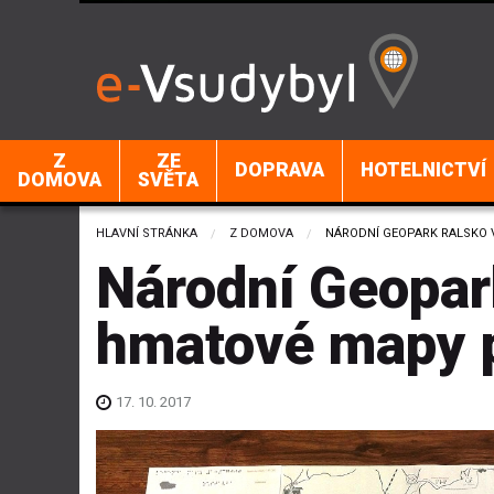
Z
ZE
DOPRAVA
HOTELNICTVÍ
DOMOVA
SVĚTA
HLAVNÍ STRÁNKA
Z DOMOVA
CURRENT:
NÁRODNÍ GEOPARK RALSKO
Národní Geopar
hmatové mapy 
17. 10. 2017