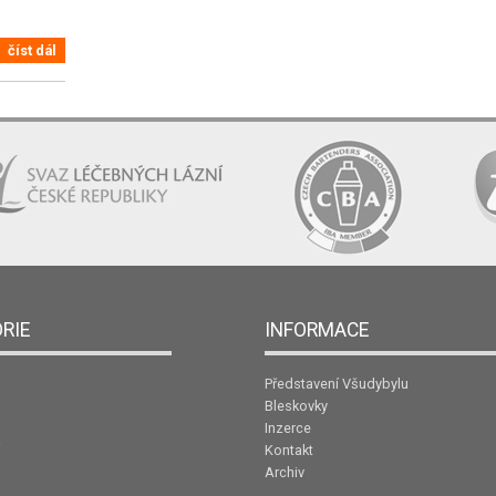
číst dál
RIE
INFORMACE
Představení Všudybylu
Bleskovky
Inzerce
Kontakt
Archiv