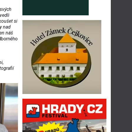
 svých
vedli
koušet si
ky nad
ten náš
odborného
i,
tografií