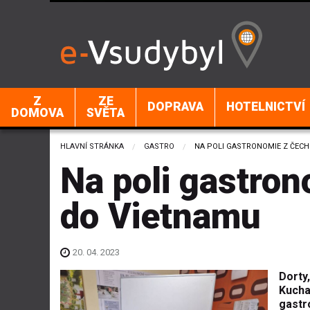
Z
ZE
DOPRAVA
HOTELNICTVÍ
DOMOVA
SVĚTA
HLAVNÍ STRÁNKA
GASTRO
CURRENT:
NA POLI GASTRONOMIE Z ČECH 
Na poli gastron
do Vietnamu
20. 04. 2023
Dorty,
Kucha
gastr