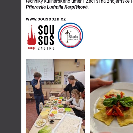
techniky kulinářského umění. Žáci si na znojemské Př
Připravila Ludmila Karpíšková.
www.sousoszn.cz