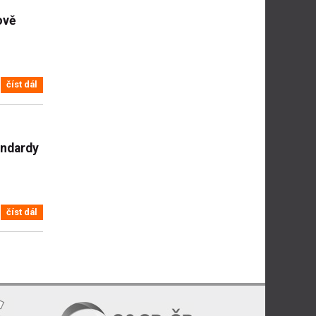
ově
číst dál
andardy
číst dál