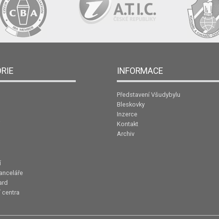
RIE
INFORMACE
Představení Všudybylu
Bleskovky
Inzerce
Kontakt
Archiv
í
anceláře
ard
 centra