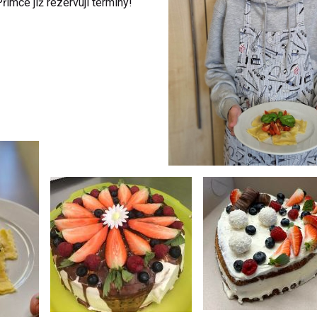
ímce již rezervují termíny!