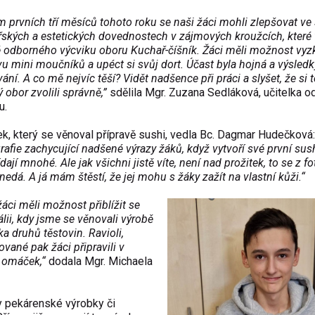
 prvních tří měsíců tohoto roku se naši žáci mohli zlepšovat ve
ských a estetických dovednostech v zájmových kroužcích, které 
é odborného výcviku oboru Kuchař-číšník. Žáci měli možnost vyz
vu mini moučníků a upéct si svůj dort. Účast byla hojná a výsled
ání. A co mě nejvíc těší? Vidět nadšence při práci a slyšet, že si 
 obor zvolili správně,”
sdělila Mgr. Zuzana Sedláková, učitelka 
u.
k, který se věnoval přípravě sushi, vedla Bc. Dagmar Hudečková:
rafie zachycující nadšené výrazy žáků, když vytvoří své první sush
dají mnohé. Ale jak všichni jistě víte, není nad prožitek, to se z fo
 nedá. A já mám štěstí, že jej mohu s žáky zažít na vlastní kůži.“
žáci měli možnost přiblížit se
tálii, kdy jsme se věnovali výrobě
ka druhů těstovin. Ravioli,
vané pak žáci připravili v
 omáček,“
dodala Mgr. Michaela
y pekárenské výrobky či