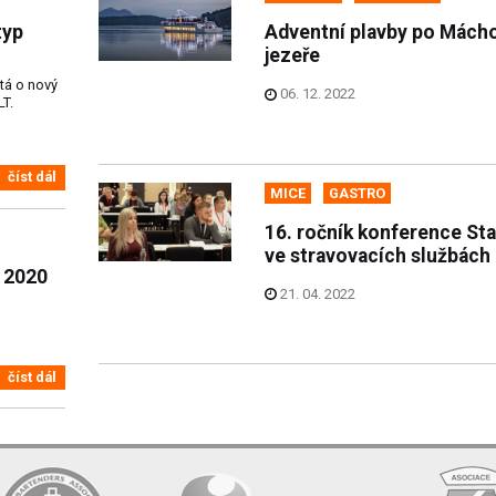
typ
Adventní plavby po Mách
jezeře
tá o nový
06. 12. 2022
LT.
číst dál
MICE
GASTRO
16. ročník konference St
ve stravovacích službách
 2020
21. 04. 2022
číst dál