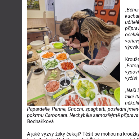
„Během
kuchař
učitel
přípra
očekáv
voňavý
výcvik
Krouže
„Fotog
vypoví
vyčíst
„Naši 
také I
několi
Papardelle, Penne, Gnochi, spaghetti, poslední jmeno
pokrmu Carbonara. Nechyběla samozřejmě příprava
Bednaříková.
A jaké výzvy žáky čekají? Těšit se mohou na kroužk