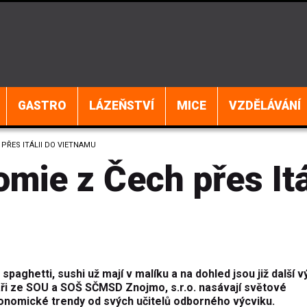
GASTRO
LÁZEŇSTVÍ
MICE
VZDĚLÁVÁNÍ
PŘES ITÁLII DO VIETNAMU
omie z Čech přes Itá
 spaghetti, sushi už mají v malíku a na dohled jsou již další v
ři ze SOU a SOŠ SČMSD Znojmo, s.r.o. nasávají světové
onomické trendy od svých učitelů odborného výcviku.