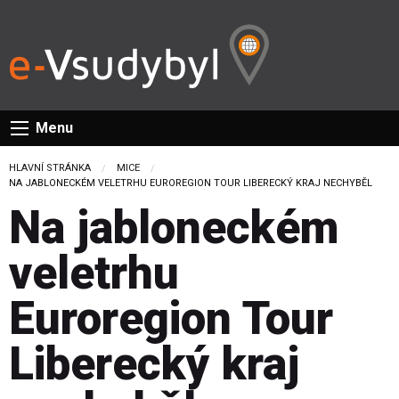
Menu
HLAVNÍ STRÁNKA
MICE
CURRENT:
NA JABLONECKÉM VELETRHU EUROREGION TOUR LIBERECKÝ KRAJ NECHYBĚL
Na jabloneckém
veletrhu
Euroregion Tour
Liberecký kraj