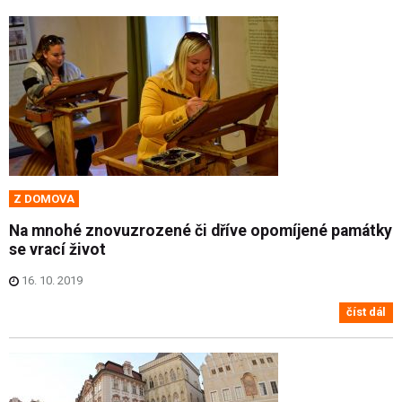
Z DOMOVA
Na mnohé znovuzrozené či dříve opomíjené památky
se vrací život
16. 10. 2019
číst dál