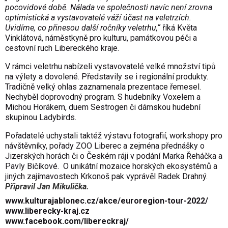
pocovidové době. Nálada ve společnosti navíc není zrovna
optimistická a vystavovatelé váží účast na veletrzích.
Uvidíme, co přinesou další ročníky veletrhu,“
říká Květa
Vinklátová, náměstkyně pro kulturu, památkovou péči a
cestovní ruch Libereckého kraje.
V rámci veletrhu nabízeli vystavovatelé velké množství tipů
na výlety a dovolené. Představily se i regionální produkty.
Tradičně velký ohlas zaznamenala prezentace řemesel.
Nechyběl doprovodný program. S hudebníky Voxelem a
Michou Horákem, duem Sestrogen či dámskou hudební
skupinou Ladybirds.
Pořadatelé uchystali taktéž výstavu fotografií, workshopy pro
návštěvníky, pořady ZOO Liberec a zejména přednášky o
Jizerských horách či o Českém ráji v podání Marka Řeháčka a
Pavly Bičíkové. O unikátní mozaice horských ekosystémů a
jiných zajímavostech Krkonoš pak vyprávěl Radek Drahný.
Připravil Jan Mikulička.
www.kulturajablonec.cz/akce/euroregion-tour-2022/
www.liberecky-kraj.cz
www.facebook.com/libereckraj/