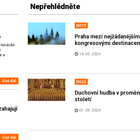
Nepřehlédněte
MICE
ě
Praha mezi nejžádanějším
kongresovými destinacem
 Hanácké
ě
14. 05. 2024
e a
číst dál
MICE
Duchovní hudba v promě
století
ahajují
01. 09. 2024
číst dál