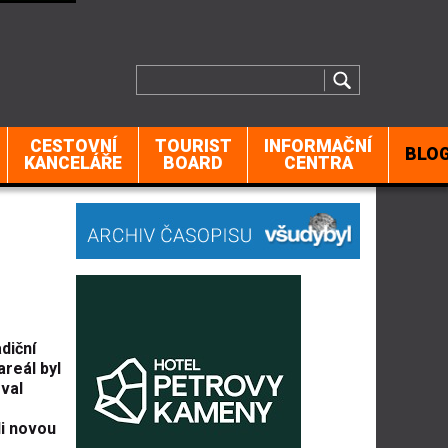
CESTOVNÍ
TOURIST
INFORMAČNÍ
BLO
KANCELÁŘE
BOARD
CENTRA
diční
reál byl
val
li novou