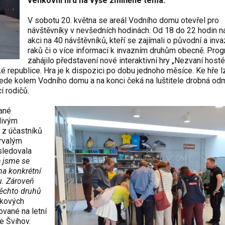
venkovní hru na výše zmíněné téma.
V sobotu 20. května se areál Vodního domu otevřel pro
návštěvníky v nevšedních hodinách. Od 18 do 22 hodin na
akci na 40 návštěvníků, kteří se zajímali o původní a inva
raků či o více informací k invazním druhům obecně. Pro
zahájilo představení nové interaktivní hry „Nezvaní hosté“
é republice. Hra je k dispozici po dobu jednoho měsíce. Ke hře l
 vede kolem Vodního domu a na konci čeká na luštitele drobná od
í rodičů.
vané
livým
 z účastníků
trvalým
sledovala
e jsme se
na konkrétní
u. Zároveň
 těchto druhů
ukových
vané na letní
e Švihov.