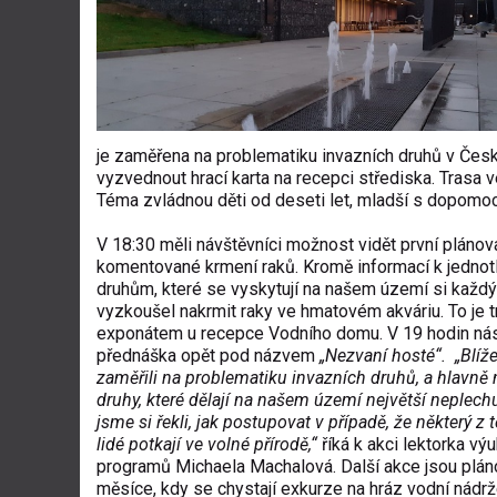
je zaměřena na problematiku invazních druhů v Česk
vyzvednout hrací karta na recepci střediska. Trasa
Téma zvládnou děti od deseti let, mladší s dopomoc
V 18:30 měli návštěvníci možnost vidět první pláno
komentované krmení raků. Kromě informací k jednot
druhům, které se vyskytují na našem území si každý
vyzkoušel nakrmit raky ve hmatovém akváriu. To je 
exponátem u recepce Vodního domu. V 19 hodin ná
přednáška opět pod názvem
„Nezvaní hosté“. „Blíž
zaměřili na problematiku invazních druhů, a hlavně 
druhy, které dělají na našem území největší neplech
jsme si řekli, jak postupovat v případě, že některý z
lidé potkají ve volné přírodě,“
říká k akci lektorka vý
programů Michaela Machalová. Další akce jsou pláno
měsíce, kdy se chystají exkurze na hráz vodní nádrž