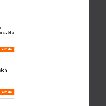
i
i světa
číst dál
nách
číst dál