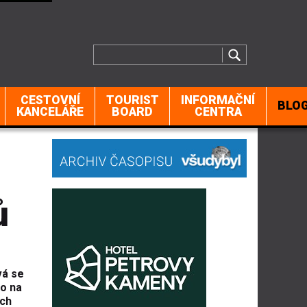
CESTOVNÍ
TOURIST
INFORMAČNÍ
BLO
KANCELÁŘE
BOARD
CENTRA
ů
vá se
bo na
ách