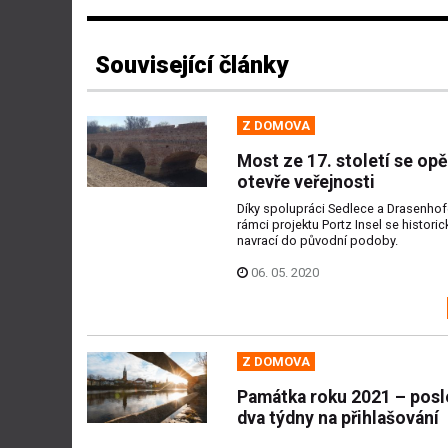
Související články
Z DOMOVA
Most ze 17. století se opě
otevře veřejnosti
Díky spolupráci Sedlece a Drasenhof
rámci projektu Portz Insel se histori
navrací do původní podoby.
06. 05. 2020
Z DOMOVA
Památka roku 2021 – posl
dva týdny na přihlašování