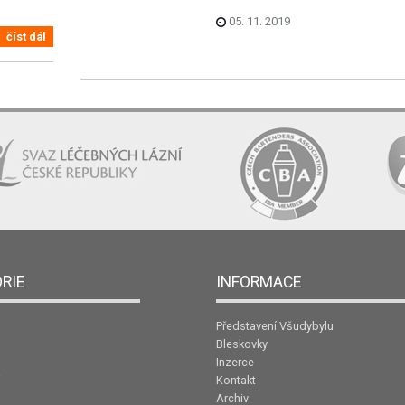
05. 11. 2019
číst dál
RIE
INFORMACE
Představení Všudybylu
Bleskovky
Inzerce
Kontakt
Archiv