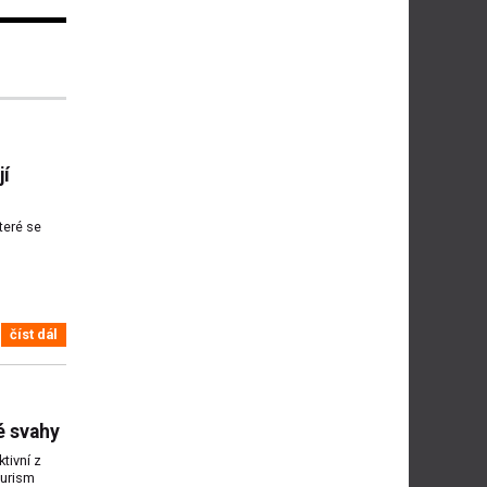
jí
teré se
číst dál
é svahy
tivní z
ourism