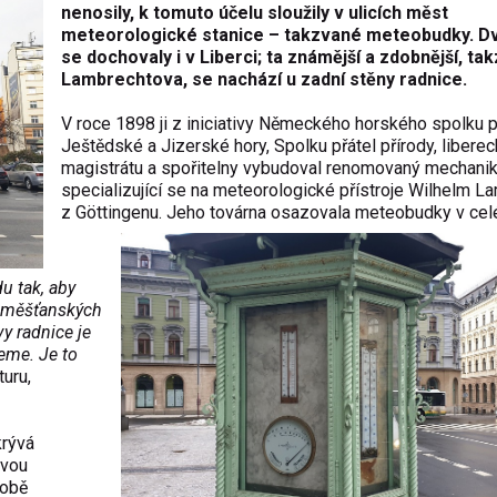
nenosily, k tomuto účelu sloužily v ulicích měst
meteorologické stanice – takzvané meteobudky. Dv
se dochovaly i v Liberci; ta známější a zdobnější, ta
Lambrechtova, se nachází u zadní stěny radnice.
V roce 1898 ji z iniciativy Německého horského spolku 
Ještědské a Jizerské hory, Spolku přátel přírody, libere
magistrátu a spořitelny vybudoval renomovaný mechani
specializující se na meteorologické přístroje Wilhelm L
z Göttingenu. Jeho továrna osazovala meteobudky v cel
u tak, aby
h měšťanských
y radnice je
eme. Je to
uru,
krývá
ovou
době