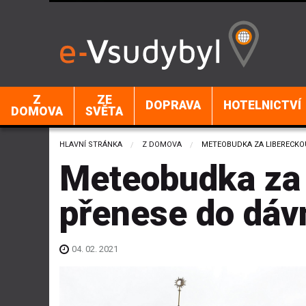
Z
ZE
DOPRAVA
HOTELNICTVÍ
DOMOVA
SVĚTA
HLAVNÍ STRÁNKA
Z DOMOVA
CURRENT:
METEOBUDKA ZA LIBERECKO
Meteobudka za 
přenese do dáv
04. 02. 2021