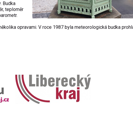
y. Budka
r, teploměr
barometr.
e několika opravami. V roce 1987 byla meteorologická budka proh