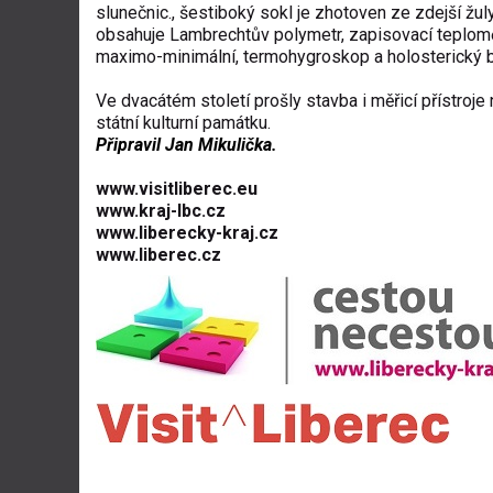
slunečnic., šestiboký sokl je zhotoven ze zdejší žul
obsahuje Lambrechtův polymetr, zapisovací teplomě
maximo-minimální, termohygroskop a holosterický 
Ve dvacátém století prošly stavba i měřicí přístroj
státní kulturní památku.
Připravil Jan Mikulička.
www.visitliberec.eu
w
ww.kraj-lbc.cz
www.liberecky-kraj.cz
www.liberec.cz