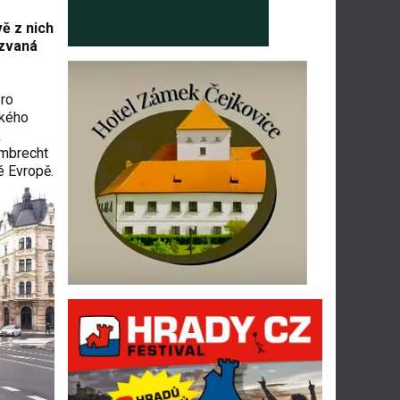
ě z nich
kzvaná
pro
ckého
k
ambrecht
é Evropě.