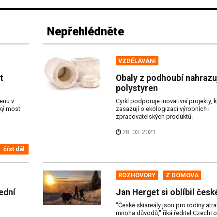
Nepřehlédněte
VZDĚLÁVÁNÍ
t
Obaly z podhoubí nahrazu
polystyren
enu v
Cyrkl podporuje inovativní projekty, k
cký most
zasazují o ekologizaci výrobních i
zpracovatelských produktů.
28. 03. 2021
číst dál
ROZHOVORY
Z DOMOVA
ední
Jan Herget si oblíbil česk
"České skiareály jsou pro rodiny atrak
mnoha důvodů," říká ředitel CzechT