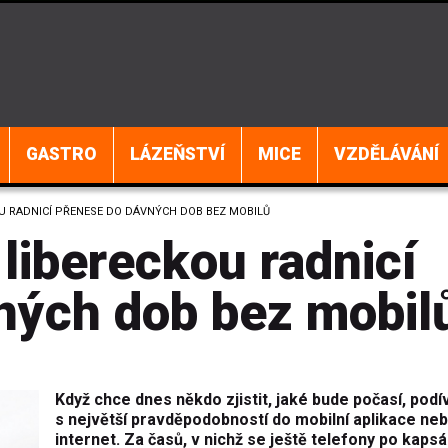
GASTRO
LÁZEŇSTVÍ
MICE
VZDĚLÁVÁNÍ
U RADNICÍ PŘENESE DO DÁVNÝCH DOB BEZ MOBILŮ
libereckou radnicí
ných dob bez mobil
Když chce dnes někdo zjistit, jaké bude počasí, podí
s největší pravděpodobností do mobilní aplikace ne
internet. Za časů, v nichž se ještě telefony po kaps