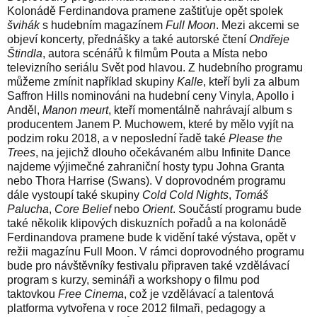
Kolonádě Ferdinandova pramene zaštiťuje opět spolek
švihák
s hudebním magazínem
Full Moon
. Mezi akcemi se
objeví koncerty, přednášky a také autorské čtení
Ondřeje
Štindla
, autora scénářů k filmům Pouta a Místa nebo
televizního seriálu Svět pod hlavou. Z hudebního programu
můžeme zmínit například skupiny
Kalle
, kteří byli za album
Saffron Hills nominováni na hudební ceny Vinyla, Apollo i
Anděl,
Manon meurt
, kteří momentálně nahrávají album s
producentem Janem P. Muchowem, které by mělo vyjít na
podzim roku 2018, a v neposlední řadě také
Please the
Trees
, na jejichž dlouho očekávaném albu Infinite Dance
najdeme výjimečné zahraniční hosty typu Johna Granta
nebo Thora Harrise (Swans). V doprovodném programu
dále vystoupí také skupiny
Cold Cold Nights
,
Tomáš
Palucha
,
Core Belief
nebo
Orient
. Součástí programu bude
také několik klipových diskuzních pořadů a na kolonádě
Ferdinandova pramene bude k vidění také výstava, opět v
režii magazínu Full Moon. V rámci doprovodného programu
bude pro návštěvníky festivalu připraven také vzdělávací
program s kurzy, semináři a workshopy o filmu pod
taktovkou
Free Cinema
, což je vzdělávací a talentová
platforma vytvořena v roce 2012 filmaři, pedagogy a