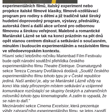
experimentálních filmů, italský experiment nebo
projekce italské filmové klasiky, filmově-vzdělávací
program pro rodiny s dětmi a již tradičně také široký
hudební doprovodný program, výstavy, přednášky,
autorská čtení a další akce určené pro odbornou
filmovou a širokou veřejnost. Malebné a romantické
Mariánské Lázně se tak na konci prázdnin na pět dnů
opět stanou centrem diskuzí a setkávání o současném,
minulém i budoucím experimentálním a nezávislém filmu
ve středoevropském kontextu.
Hlavní sekcí letošního ročníku Marienbad Film Festivalu
bude opět národní soutěžní přehlídka českého
experimentálního filmu
Theatre Eletrique
. Dramaturgyně
sekce Tereza Czesany Dvořáková dodává: „
Soutěž českého
experimentálního filmu tohoto typu je v České republice
jediná. Naší ambicí je, aby se Mariánské Lázně vždy na
konci léta staly přirozeným místem setkávání a vzájemné
komunikace rozrůstající se skupiny českých a zahraničních
milovníků tohoto typu kinematografie. A zatím to vypadá, že
se nám to daří.”
Mezinárodní sekce
Cinema Excelsior
, která prezentuje
výběr zahraničního experimentálního filmu, se letos zaostří