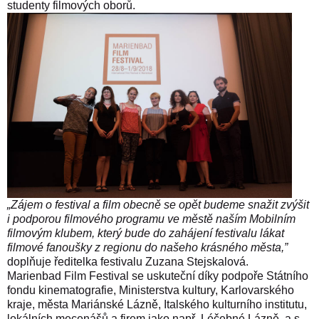
studenty filmových oborů.
„Zájem o festival a film obecně se opět budeme snažit zvýšit
i podporou filmového programu ve městě naším Mobilním
filmovým klubem, který bude do zahájení festivalu lákat
filmové fanoušky z regionu do našeho krásného města,”
doplňuje ředitelka festivalu Zuzana Stejskalová.
Marienbad Film Festival se uskuteční díky podpoře Státního
fondu kinematografie, Ministerstva kultury, Karlovarského
kraje, města Mariánské Lázně, Italského kulturního institutu,
lokálních mecenášů a firem jako např. Léčebné Lázně, a.s.,