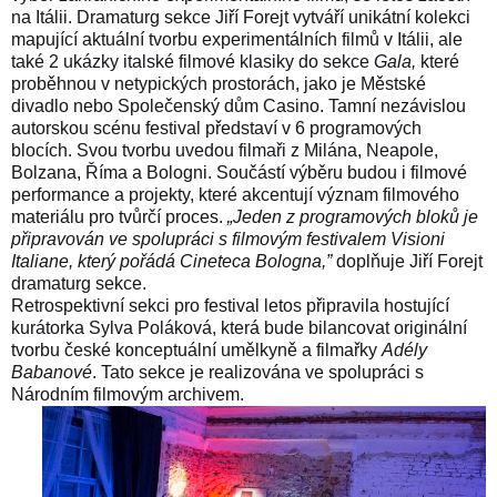
na Itálii. Dramaturg sekce Jiří Forejt vytváří unikátní kolekci
mapující aktuální tvorbu experimentálních filmů v Itálii, ale
také 2 ukázky italské filmové klasiky do sekce
Gala,
které
proběhnou v netypických prostorách, jako je Městské
divadlo nebo Společenský dům Casino. Tamní nezávislou
autorskou scénu festival představí v 6 programových
blocích. Svou tvorbu uvedou filmaři z Milána, Neapole,
Bolzana, Říma a Bologni. Součástí výběru budou i filmové
performance a projekty, které akcentují význam filmového
materiálu pro tvůrčí proces.
„Jeden z programových bloků je
připravován ve spolupráci s filmovým festivalem Visioni
Italiane, který pořádá Cineteca Bologna,”
doplňuje Jiří Forejt
dramaturg sekce.
Retrospektivní sekci pro festival letos připravila hostující
kurátorka Sylva Poláková, která bude bilancovat originální
tvorbu české konceptuální umělkyně a filmařky
Adély
Babanové
. Tato sekce je realizována ve spolupráci s
Národním filmovým archivem.