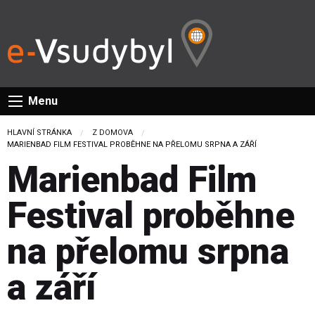
Menu
HLAVNÍ STRÁNKA
Z DOMOVA
CURRENT:
MARIENBAD FILM FESTIVAL PROBĚHNE NA PŘELOMU SRPNA A ZÁŘÍ
Marienbad Film
Festival proběhne
na přelomu srpna
a září