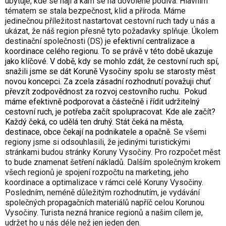
ubytuje, kde se nají a kam se na dovolené podívá. Hlavním
tématem se stala bezpečnost, klid a příroda. Máme
jedinečnou příležitost nastartovat cestovní ruch tady u nás a
ukázat, že náš region přesně tyto požadavky splňuje. Úkolem
destinační společnosti (DS) je
efektivní centralizace a
koordinace celého regionu. To se právě v této době ukazuje
jako klíčové. V době, kdy se mohlo zdát, že cestovní ruch spí,
snažili jsme se dát Koruně Vysočiny spolu se starosty měst
novou koncepci. Za zcela zásadní rozhodnutí považuji chuť
převzít zodpovědnost za rozvoj cestovního ruchu.
Pokud
máme efektivně podporovat a částečně i řídit udržitelný
cestovní ruch, je potřeba začít spolupracovat. Kde ale začít?
Každý čeká, co udělá ten druhý. Stát čeká na města,
destinace, obce čekají na podnikatele a opačně.
Se všemi
regiony jsme si odsouhlasili, že jedinými turistickými
stránkami budou stránky Koruny Vysočiny. Pro rozpočet měst
to bude znamenat šetření nákladů. Dalším společným krokem
všech regionů je spojení rozpočtu na marketing, jeho
koordinace a optimalizace v rámci celé Koruny Vysočiny.
Posledním, neméně důležitým rozhodnutím, je vydávání
společných propagačních materiálů napříč celou Korunou
Vysočiny. Turista nezná hranice regionů a našim cílem je,
udržet ho u nás déle než jen jeden den.