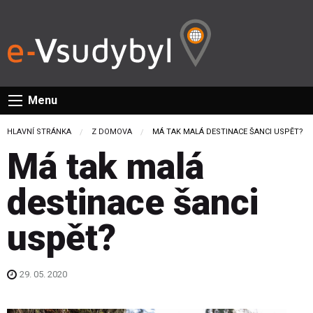
Menu
HLAVNÍ STRÁNKA
Z DOMOVA
CURRENT:
MÁ TAK MALÁ DESTINACE ŠANCI USPĚT?
Má tak malá
destinace šanci
uspět?
29. 05. 2020