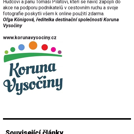
Hudcovi a panu Tomáši Pilátovi, kteří se navíc zapojili do
akce na podporu podnikatelů v cestovním ruchu a svoje
fotografie poskytli všem k online použití zdarma.
Oľga Königová, ředitelka destinační společnosti Koruna
Vysočiny
www.korunavysociny.cz
Související články