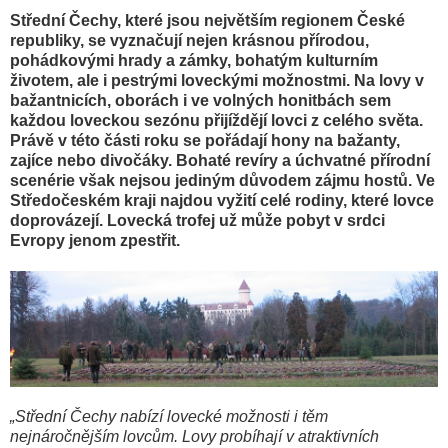
Střední Čechy, které jsou největším regionem České
republiky, se vyznačují nejen krásnou přírodou,
pohádkovými hrady a zámky, bohatým kulturním
životem, ale i pestrými loveckými možnostmi. Na lovy v
bažantnicích, oborách i ve volných honitbách sem
každou loveckou sezónu přijíždějí lovci z celého světa.
Právě v této části roku se pořádají hony na bažanty,
zajíce nebo divočáky. Bohaté revíry a úchvatné přírodní
scenérie však nejsou jediným důvodem zájmu hostů. Ve
Středočeském kraji najdou vyžití celé rodiny, které lovce
doprovázejí. Lovecká trofej už může pobyt v srdci
Evropy jenom zpestřit.
„Střední Čechy nabízí lovecké možnosti i těm
nejnáročnějším lovcům. Lovy probíhají v atraktivních