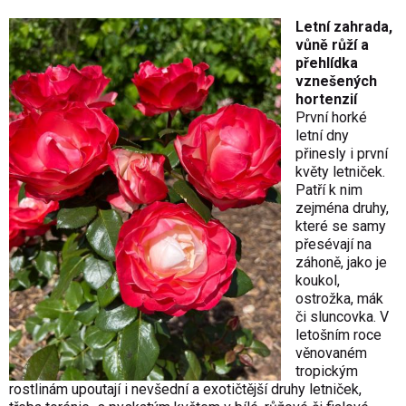
Letní zahrada,
vůně růží a
přehlídka
vznešených
hortenzií
První horké
letní dny
přinesly i první
květy letniček.
Patří k nim
zejména druhy,
které se samy
přesévají na
záhoně, jako je
koukol,
ostrožka, mák
či sluncovka. V
letošním roce
věnovaném
tropickým
rostlinám upoutají i nevšední a exotičtější druhy letniček,