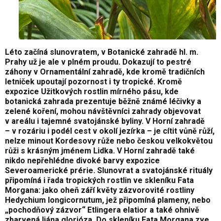
Léto začíná slunovratem, v Botanické zahradě hl. m.
Prahy už je ale v plném proudu. Dokazují to pestré
záhony v Ornamentální zahradě, kde kromě tradičních
letniček upoutají pozornost i ty tropické. Kromě
expozice Užitkových rostlin mírného pásu, kde
botanická zahrada prezentuje běžně známé léčivky a
zelené koření, mohou návštěvníci zahrady objevovat
v areálu i tajemné svatojánské byliny. V Horní zahradě
– v rozáriu i podél cest v okolí jezírka – je cítit vůně růží,
nelze minout Kordesovy růže nebo českou velkokvětou
růži s krásným jménem Lidka. V Horní zahradě také
nikdo nepřehlédne divoké barvy expozice
Severoamerické prérie. Slunovrat a svatojánské rituály
připomíná i řada tropických rostlin ve skleníku Fata
Morgana: jako oheň září květy zázvorovité rostliny
Hedychium longicornutum, jež připomíná plameny, nebo
„pochodňový zázvor“ Etlingera elatior a také ohnivě
zbarvená liána glorióza. Do skleníku Fata Morgana zve