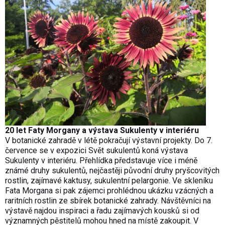
20 let Faty Morgany a výstava Sukulenty v interiéru
V botanické zahradě v létě pokračují výstavní projekty. Do 7.
července se v expozici Svět sukulentů koná výstava
Sukulenty v interiéru. Přehlídka představuje více i méně
známé druhy sukulentů, nejčastěji původní druhy pryšcovitých
rostlin, zajímavé kaktusy, sukulentní pelargonie. Ve skleníku
Fata Morgana si pak zájemci prohlédnou ukázku vzácných a
raritních rostlin ze sbírek botanické zahrady. Návštěvníci na
výstavě najdou inspiraci a řadu zajímavých kousků si od
významných pěstitelů mohou hned na místě zakoupit. V