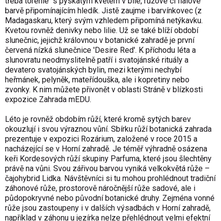
třeba torénie s pyskatým květem v bílé, růžové či fialové
barvě připomínajícím hledík. Jistě zaujme i barvínkovec (z
Madagaskaru, který svým vzhledem připomíná netýkavku.
Kvetou rovněž denivky nebo lilie. Už se také blíží období
slunečnic, jejichž královnou v botanické zahradě je první
červená nízká slunečnice 'Desire Red'. K příchodu léta a
slunovratu neodmyslitelně patří i svatojánské rituály a
devatero svatojánských bylin, mezi kterými nechybí
heřmánek, pelyněk, mateřídouška, ale i kopretiny nebo
zvonky. K nim můžete přivonět v oblasti Stráně v blízkosti
expozice Zahrada mEDU.
Léto je rovněž obdobím růží, které kromě sytých barev
okouzlují i svou výraznou vůní. Sbírku růží botanická zahrada
prezentuje v expozici Rozárium, založené v roce 2015 a
nacházející se v Horní zahradě. Je téměř výhradně osázena
keři Kordesových růží skupiny Parfuma, které jsou šlechtěny
právě na vůni. Svou zářivou barvou vyniká velkokvětá růže –
čajohybrid Lidka. Návštěvníci si tu mohou prohlédnout tradiční
záhonové růže, prostorově náročnější růže sadové, ale i
půdopokryvné nebo původní botanické druhy. Zejména vonné
růže jsou zastoupeny i v dalších výsadbách v Horní zahradě,
například v záhonu u jezírka nelze přehlédnout velmi efektní