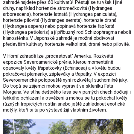
zahradě najdete přes 60 kultivarů! Pěstují se tu však i jiné
druhy, například hortenzie stromečkovitá (Hydrangea
arborescens), hortenzie latnatá (Hydrangea paniculata),
hortenzie pilovitá (Hydrangea serrata), hortenzie drsná
(Hydrangea aspera) nebo popínavá hortenzie řapíkatá
(Hydrangea petiolaris) a jí příbuzný rod Schizophragma neboli
klanostěnka. V Japonské zahradě je možné obdivovat
především kultivary hortenzie velkolisté, drsné nebo pilovité.
V Horní zahradě lze „procestovat“ Ameriku. Rozkvétá
expozice Severoamerické prérie, kterou momentálně
opanovaly květy třapatkovky (Echinacea) a v květu budou
pokračovat plamenky, zápleváky a třapatky. V expozici
Severoamerické polopouště nyní rozkvétají suchomilné juky.
Do tropů se zájemci mohou vypravit ve skleníku Fata
Morgana. Ve stínu deštného lesa se v parných dnech dočkají i
lehkého ochlazení a osvěžení a mohou se tu pokochat květy
různých tropických rostlin anebo ještě zahlédnout exotické
motýly, kteří si tu po výstavě žijí vlastním životem.