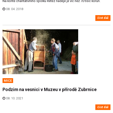
Na kontě charitativního spolku Řetěz naděje je víc než 70 tisíc korun.
08. 04. 2018
číst dál
MICE
Podzim na vesnici v Muzeu v přírodě Zubrnice
08. 10. 2021
číst dál