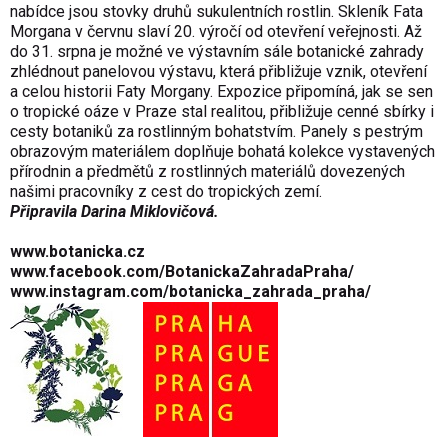
nabídce jsou stovky druhů sukulentních rostlin. Skleník Fata
Morgana v červnu slaví 20. výročí od otevření veřejnosti. Až
do 31. srpna je možné ve výstavním sále botanické zahrady
zhlédnout panelovou výstavu, která přibližuje vznik, otevření
a celou historii Faty Morgany. Expozice připomíná, jak se sen
o tropické oáze v Praze stal realitou, přibližuje cenné sbírky i
cesty botaniků za rostlinným bohatstvím. Panely s pestrým
obrazovým materiálem doplňuje bohatá kolekce vystavených
přírodnin a předmětů z rostlinných materiálů dovezených
našimi pracovníky z cest do tropických zemí.
Připravila Darina Miklovičová
.
www.botanicka.cz
www.facebook.com/BotanickaZahradaPraha/
www.instagram.com/botanicka_zahrada_praha/