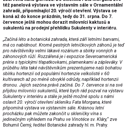
též panelová výstava ve výstavním sále v Ornamentální
zahradě, připomínající 20. výročí otevření. Výstava se
koná až do konce prázdnin, tedy do 31. srpna. Do 7.
července ještě mohou dorazit milovníci kaktusů a
sukulentů na prodejní přehlídku Sukulenty v interiéru.
„Začíná léto a botanická zahrada, která září letními barvami,
má co nabídnout. Kromě pestrých letničkových záhonů je teď
pro návštěvníky velmi lákavé rozárium a sbírky vonných a
záhonových růží. Rozzářená je i expozice Severoamerická
prérie s typickými třapatkovkami, plamenkami a zápleváky. V
průběhu léta také návštěvníkům prezentujeme naši bohatou
sbírku hortenzií od populární hortenzie velkolisté v 60
kultivarech až po méně obvyklé odrůdy, například hortenzii
drsnou. Jejich sezóna právě začíná. Do 7. července si na své
přijdou milovníci sukulentů, které bych rád pozval na výstavu
Sukulenty v interiéru a stále je ještě možné spolu s námi
oslavit 20. výročí otevření skleníku Fata Morgana, které
připomíná výstava ve výstavním sále. Krásnou letní
procházku pak můžete zakončit u skleničky vína s
jedinečným výhledem na Prahu ve Vinotéce sv. Kláry,“
zve
Bohumil Černý, ředitel Botanické zahrady hl. m. Prahy.