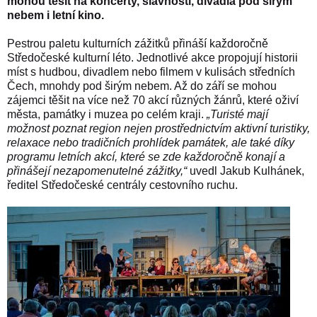
mohou těšit na koncerty, slavnosti, divadla pod širým
nebem i letní kino.
Pestrou paletu kulturních zážitků přináší každoročně
Středočeské kulturní léto
. Jednotlivé akce propojují historii
míst s hudbou, divadlem nebo filmem v kulisách středních
Čech, mnohdy pod širým nebem. Až do září se mohou
zájemci těšit na více než 70 akcí různých žánrů, které oživí
města, památky i muzea po celém kraji.
„Turisté mají
možnost poznat region nejen prostřednictvím aktivní turistiky,
relaxace nebo tradičních prohlídek památek, ale také díky
programu letních akcí, které se zde každoročně konají a
přinášejí nezapomenutelné zážitky,“
uvedl Jakub Kulhánek,
ředitel Středočeské centrály cestovního ruchu.