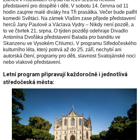
představení pro dospělé i děti. V sobotu 14. června od 11
hodin zaujme malé diváky hra Tři prasátka. Večer bude patřit
komedii Světáci. Na zámek Vlašim zase přijede představení
herců Jany Paulové a Václava Vydry – Nikdy není pozdě, a
to ve čtvrtek 21. srpna. O týden později odehraje Divadlo
Antonína Dvořáka představení Balada pro banditu ve
Skanzenu ve Vysokém Chlumci. V
programu
Středočeského
kulturního léta, který potrvá až do 25. září, nechybí ani
autorská čtení, programy pro děti, slavnost Svatojánské noci
nebo vlakové představení.
Letní program připravují každoročně i jednotlivá
středočeská města: