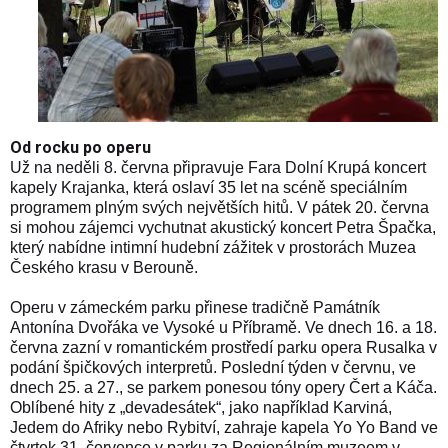
Od rocku po operu
Už na neděli 8. června připravuje Fara Dolní Krupá koncert
kapely Krajanka, která oslaví 35 let na scéně speciálním
programem plným svých největších hitů. V pátek 20. června
si mohou zájemci vychutnat akustický koncert Petra Špačka,
který nabídne intimní hudební zážitek v prostorách Muzea
Českého krasu v Berouně.
Operu v zámeckém parku přinese tradičně Památník
Antonína Dvořáka ve Vysoké u Příbramě. Ve dnech 16. a 18.
června zazní v romantickém prostředí parku opera Rusalka v
podání špičkových interpretů. Poslední týden v červnu, ve
dnech 25. a 27., se parkem ponesou tóny opery Čert a Káča.
Oblíbené hity z „devadesátek“, jako například Karviná,
Jedem do Afriky nebo Rybitví, zahraje kapela Yo Yo Band ve
čtvrtek 31. července v parku za Regionálním muzeem v