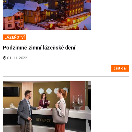
LÁZEŇSTVÍ
Podzimně zimní lázeňské dění
01. 11. 2022
číst dál