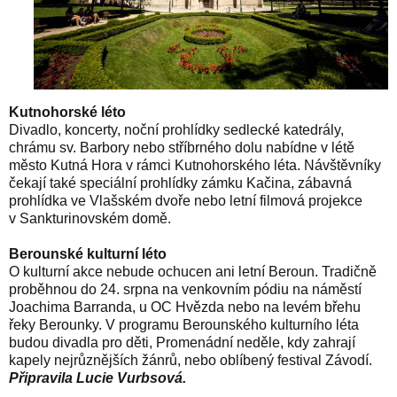
Kutnohorské léto
Divadlo, koncerty, noční prohlídky sedlecké katedrály,
chrámu sv. Barbory nebo stříbrného dolu nabídne v létě
město Kutná Hora v rámci
Kutnohorského léta
. Návštěvníky
čekají také speciální prohlídky zámku Kačina, zábavná
prohlídka ve Vlašském dvoře nebo letní filmová projekce
v Sankturinovském domě.
Berounské kulturní léto
O kulturní akce nebude ochucen ani letní Beroun. Tradičně
proběhnou do 24. srpna na venkovním pódiu na náměstí
Joachima Barranda, u OC Hvězda nebo na levém břehu
řeky Berounky. V programu Berounského kulturního léta
budou divadla pro děti, Promenádní neděle, kdy zahrají
kapely nejrůznějších žánrů, nebo oblíbený festival Závodí.
Připravila Lucie Vurbsová.