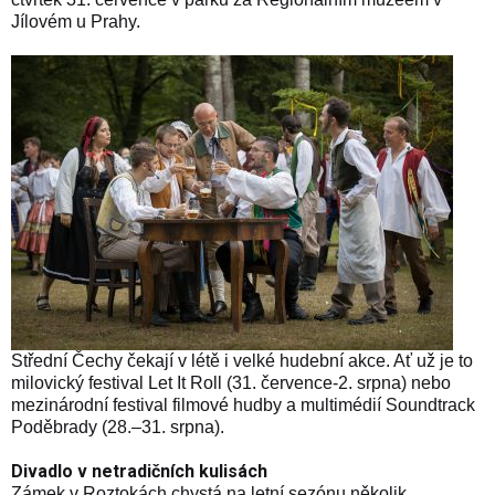
Jílovém u Prahy.
Střední Čechy čekají v létě i velké hudební akce. Ať už je to
milovický festival Let It Roll (31. července-2. srpna) nebo
mezinárodní festival filmové hudby a multimédií Soundtrack
Poděbrady (28.–31. srpna).
Divadlo v netradičních kulisách
Zámek v Roztokách chystá na letní sezónu několik