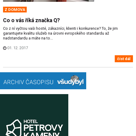
Z DOMOVA
Co o vás říká značka Q?
Co z ní vyčtou vaši hosté, zákazníci, klienti i konkurence? To, že jim
garantujete kvalitu služeb na úrovni evropského standardu až
nadstandardu a máte na to...
01. 12. 2017
číst dál