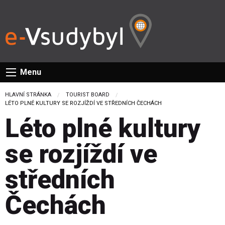
Menu
HLAVNÍ STRÁNKA
TOURIST BOARD
CURRENT:
LÉTO PLNÉ KULTURY SE ROZJÍŽDÍ VE STŘEDNÍCH ČECHÁCH
Léto plné kultury
se rozjíždí ve
středních
Čechách