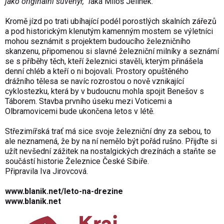
jako originální suvenýr,“ l
áká Miloš Jelínek.
Kromě jízd po trati ubíhající podél porostlých skalních zářezů
a pod historickým klenutým kamenným mostem se výletníci
mohou seznámit s projektem budoucího železničního
skanzenu, připomenou si slavné železniční milníky a seznámí
se s příběhy těch, kteří železnici stavěli, kterým přinášela
denní chléb a kteří o ni bojovali. Prostory opuštěného
drážního tělesa se navíc rozrostou o nově vznikající
cyklostezku, která by v budoucnu mohla spojit Benešov s
Táborem. Stavba prvního úseku mezi Voticemi a
Olbramovicemi bude ukončena letos v létě.
Střezimířská trať má sice svoje železniční dny za sebou, to
ale neznamená, že by na ní nemělo být pořád rušno. Přijďte si
užít nevšední zážitek na nostalgických drezínách a staňte se
součástí historie Železnice České Sibiře.
Připravila Iva Jirovcová.
www.blanik.net/leto-na-drezine
www.blanik.net