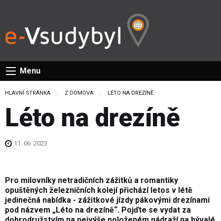
Menu
HLAVNÍ STRÁNKA
Z DOMOVA
CURRENT:
LÉTO NA DREZÍNĚ
Léto na drezíně
11. 06. 2023
Pro milovníky netradičních zážitků a romantiky
opuštěných železničních kolejí přichází letos v létě
jedinečná nabídka - zážitkové jízdy pákovými drezínami
pod názvem „Léto na drezíně“. Pojďte se vydat za
dobrodružstvím na nejvýše položeném nádraží na bývalé