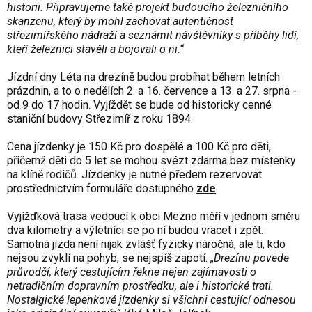
historii. Připravujeme také projekt budoucího železničního
skanzenu, který by mohl zachovat autentičnost
střezimířského nádraží a seznámit návštěvníky s příběhy lidí,
kteří železnici stavěli a bojovali o ni.“
Jízdní dny Léta na drezíně budou probíhat během letních
prázdnin, a to o nedělích 2. a 16. července a 13. a 27. srpna -
od 9 do 17 hodin. Vyjíždět se bude od historicky cenné
staniční budovy Střezimíř z roku 1894.
Cena jízdenky je 150 Kč pro dospělé a 100 Kč pro děti,
přičemž děti do 5 let se mohou svézt zdarma bez místenky
na klíně rodičů. Jízdenky je nutné předem rezervovat
prostřednictvím formuláře dostupného
zde
.
Vyjížďková trasa vedoucí k obci Mezno měří v jednom směru
dva kilometry a výletníci se po ní budou vracet i zpět.
Samotná jízda není nijak zvlášť fyzicky náročná, ale ti, kdo
nejsou zvyklí na pohyb, se nejspíš zapotí.
„Drezínu povede
průvodčí, který cestujícím řekne nejen zajímavosti o
netradičním dopravním prostředku, ale i historické trati.
Nostalgické lepenkové jízdenky si všichni cestující odnesou