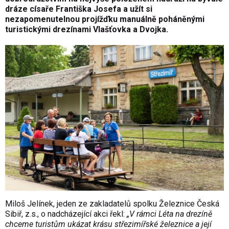
dráze císaře Františka Josefa a užít si
nezapomenutelnou projížďku manuálně poháněnými
turistickými drezínami Vlašťovka a Dvojka.
Miloš Jelínek, jeden ze zakladatelů spolku Železnice Česká
Sibiř, z.s., o nadcházející akci řekl:
„V rámci Léta na drezíně
chceme turistům ukázat krásu střezimířské železnice a její