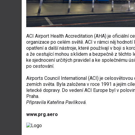
ACI Airport Health Accreditation (AHA) je oficiální c
organizace po celém světě. ACI v rámci něj hodnotí le
opatření a další nástroje, které používají v boji s ko
a že cestující mohou s klidem a bezpečně z těchto le
ke sjednocení určitých pravidel a ke společnému úsi
po cestování.
Airports Council International (ACI) je celosvětovou
zemích světa. Byla založena v roce 1991 a jejím cíl
letecké dopravy. Do vedení ACI Europe byl v polovi
Praha.
Připravila Kateřina Pavlíková.
www.prg.aero