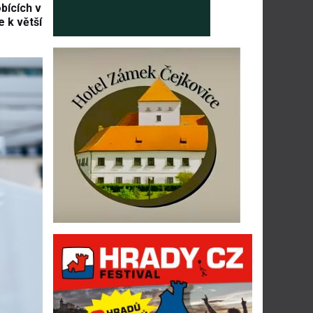
bících v
 k větší