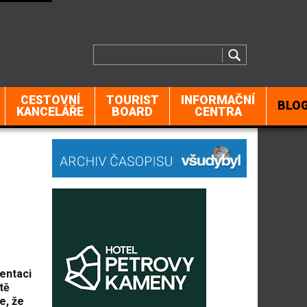
CESTOVNÍ
TOURIST
INFORMAČNÍ
BLO
KANCELÁŘE
BOARD
CENTRA
mentaci
tě
e, že