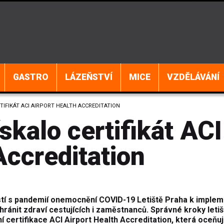
GASTRO
LÁZEŇSTVÍ
MICE
VZDĚLÁVÁNÍ
TIFIKÁT ACI AIRPORT HEALTH ACCREDITATION
skalo certifikát ACI
Accreditation
lostí s pandemií onemocnění COVID-19 Letiště Praha k imple
chránit zdraví cestujících i zaměstnanců. Správné kroky letiš
ní certifikace ACI Airport Health Accreditation, která oceňuj