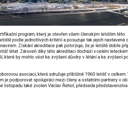
ertifikační program, který je otevřen všem členským letištím této
tiště podle jednotlivých kritérií a posuzuje tak jejich nastavená
ronavirem. Získání akreditace pak potvrzuje, že je letiště dobře př
tišť létat. Zároveň díky této akreditaci dochází v celém letecké
lí, které by mohlo vést ke zvýšení důvěry v létání a ke zvýšení 
 oborovou asociací, která sdružuje přibližně 1960 letišť v celkem
em je podporovat spolupráci mezi členy a ostatními partnery v ob
ně listopadu také zvolen Václav Řehoř, předseda představenstva 