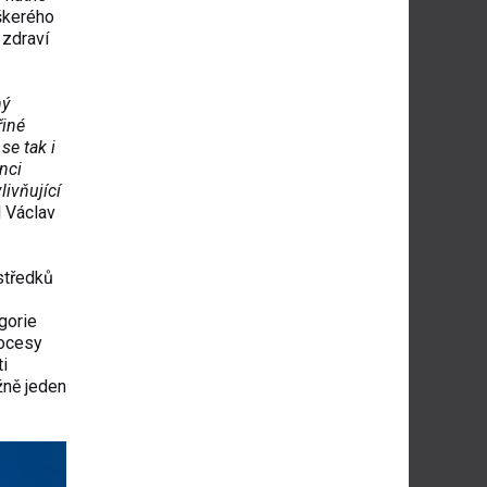
škerého
 zdraví
ný
řiné
se tak i
nci
livňující
l Václav
středků
gorie
rocesy
ti
žně jeden