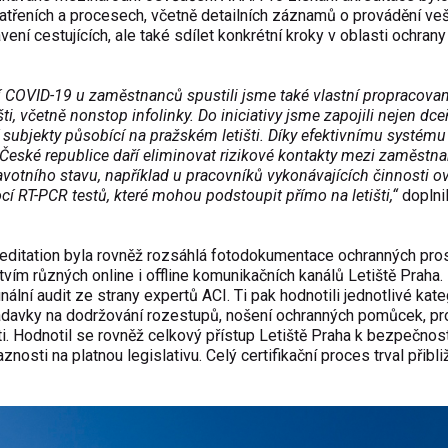
atřeních a procesech, včetně detailních záznamů o provádění ve
ní cestujících, ale také sdílet konkrétní kroky v oblasti ochrany
 COVID-19 u zaměstnanců spustili jsme také vlastní propracova
i, včetně nonstop infolinky. Do iniciativy jsme zapojili nejen dce
í subjekty působící na pražském letišti. Díky efektivnímu systému 
 České republice daří eliminovat rizikové kontakty mezi zaměstna
ravotního stavu, například u pracovníků vykonávajících činnosti ov
í RT-PCR testů, které mohou podstoupit přímo na letišti,“
doplni
reditation byla rovněž rozsáhlá fotodokumentace ochranných pro
tvím různých online i offline komunikačních kanálů Letiště Praha.
ální audit ze strany expertů ACI. Ti pak hodnotili jednotlivé kate
žadavky na dodržování rozestupů, nošení ochranných pomůcek, p
sti. Hodnotil se rovněž celkový přístup Letiště Praha k bezpečnos
osti na platnou legislativu. Celý certifikační proces trval přibli