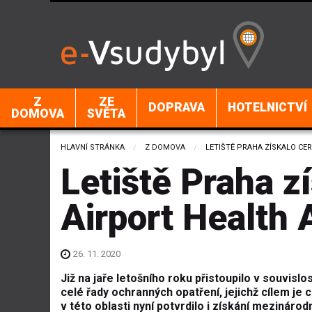
Z
ZE
DOPRAVA
HOTELNICTVÍ
DOMOVA
SVĚTA
HLAVNÍ STRÁNKA
Z DOMOVA
CURRENT:
LETIŠTĚ PRAHA ZÍSKALO CER
Letiště Praha zí
Airport Health 
26. 11. 2020
Již na jaře letošního roku přistoupilo v souvis
celé řady ochranných opatření, jejichž cílem je 
v této oblasti nyní potvrdilo i získání mezinárod