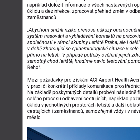
například doložit informace o všech nastavených op
úklidu a dezinfekce, zpracovat přehled změn v odbave
zaměstnanců.
„Abychom snížili riziko přenosu nákazy onemocnění
systém trasování a vyhledávání kontaktů na pracovišt
společnosti v rámci skupiny Letiště Praha, ale i dalš
v době zhoršující se epidemiologické situace v celé
přímo na letišti. V případě potřeby ověření jejich zd
samotný chod letiště, hradíme navíc testování pomoc
Řehoř.
Mezi požadavky pro získání ACI Airport Health Acc
v praxi či konkrétní příklady komunikace prostřednic
Na základě poskytnutých detailů proběhl následně fin
celého procesu odbavení cestujících, například po
úklidu v jednotlivých prostorách letiště a další obla
cestujících i zaměstnanců, samozřejmě vždy i v návazn
měsíc.