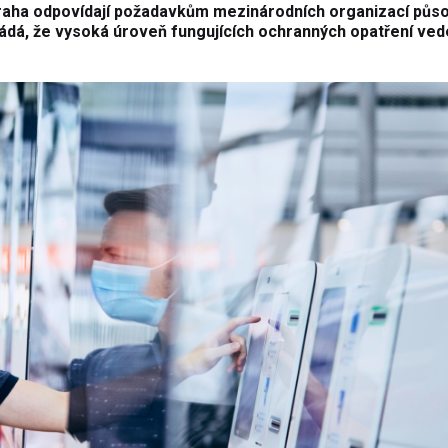
Praha odpovídají požadavkům mezinárodních organizací půso
ládá, že vysoká úroveň fungujících ochranných opatření vede