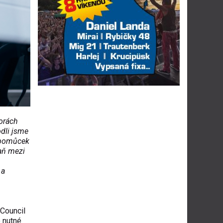
torách
odli jsme
h pomůcek
aň mezi
 a
 Council
o nutné