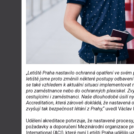
„
Letiště Praha nastavilo ochranná opatření ve svém 
letiště jsme proto změnili některé postupy odbavení
se také vzhledem k aktuální situaci implementovat
pro zaměstnance nebo do ochranných plexiskel. Zvýš
cestujícími i zaměstnanci. Naše dlouhodobé úsilí nyn
Accreditation, která zároveň dokládá, že nastavená o
zvyšují tak bezpečnost létání z Prahy,“
uvedl Václav 
Udělení akreditace potvrzuje, že nastavené procesy, 
požadavky a doporučení Mezinárodní organizace pro c
International (ACI), které nyní Letišti Praha udělil