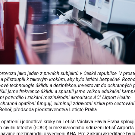
provozu jako jeden z prvních subjektů v České republice. V pros
 a přistoupili k takovým krokům, aby bylo letiště bezpečné. Rozh
 nové technologie úklidu a dezinfekce, investovat do ochrannýc
ili jsme frekvence úklidu a spustili jsme velkou edukační kamp
í potvrdilo i získání mezinárodní akreditace ACI Airport Health
chranná opatření fungují, eliminují zdravotní rizika pro cestování
Řehoř, předseda představenstva Letiště Praha.
opatření i jednotlivé kroky na Letišti Václava Havla Praha splňují
ivilní letectví (ICAO) či mezinárodního sdružení letišť Airports
o uznávané mezinárodní osvědčení AHA. Pro získání akreditace byl