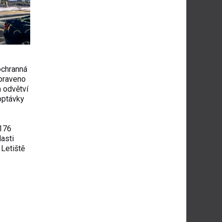
 ochranná
ipraveno
m odvětví
poptávky
 176
lasti
Letiště