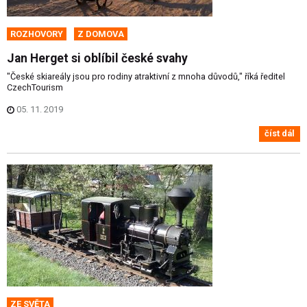
ROZHOVORY
Z DOMOVA
Jan Herget si oblíbil české svahy
"České skiareály jsou pro rodiny atraktivní z mnoha důvodů," říká ředitel
CzechTourism
05. 11. 2019
číst dál
ZE SVĚTA