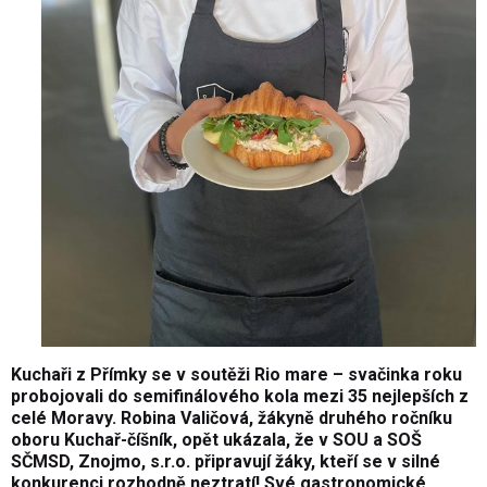
Kuchaři z Přímky se v soutěži Rio mare – svačinka roku
probojovali do semifinálového kola mezi 35 nejlepších z
celé Moravy. Robina Valičová, žákyně druhého ročníku
oboru Kuchař-číšník, opět ukázala, že v SOU a SOŠ
SČMSD, Znojmo, s.r.o. připravují žáky, kteří se v silné
konkurenci rozhodně neztratí! Své gastronomické