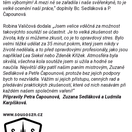
těm výborným! A mezi ně se zařadila i naše svěřenkyně, to je
velké ocenění naší práce,“
doplnily Bc. Sedláková a P.
Čapounová.
Robina Valičová dodala:
„Jsem velice vděčná za možnost
takovýchto soutěží se účastnit. Je to velká zkušenost do
života, kdy si můžeme zkusit, co je to opravdový stres. Bylo
velmi těžké udělat za 35 minut pokrm, který jsem nikdy v
životě nedělala, a to před opravdovými profesionály, jako jsou
například Lea Siekel nebo Zdeněk Křížek. Atmosféra byla
skvělá, všechna kola soutěže jsem si užila a hodně se
naučila. Největší díky patří našim paním mistrovým, Zuzaně
Sedlákové a Petře Čapounové, protože bez jejich podpory
bych to nezvládla. Vážím si jejich přístupu, cenných rad a
předávání praktických zkušeností, které od nich nasávám při
každém našem společném vaření!“
Připravily Petra Čapounová, Zuzana Sedláková a Ludmila
Karpíšková.
www.sousoszn.cz