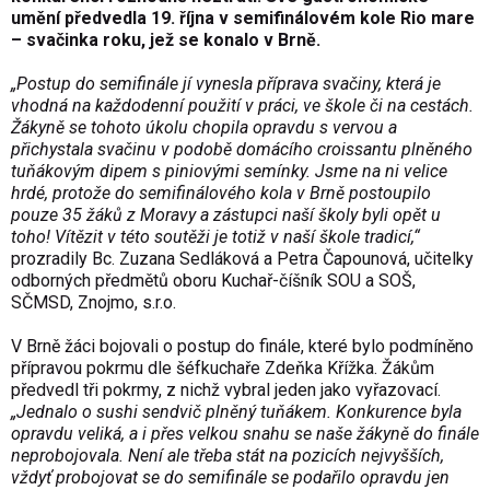
umění předvedla 19. října v semifinálovém kole Rio mare
– svačinka roku, jež se konalo v Brně.
„Postup do semifinále jí vynesla příprava svačiny, která je
vhodná na každodenní použití v práci, ve škole či na cestách.
Žákyně se tohoto úkolu chopila opravdu s vervou a
přichystala svačinu v podobě domácího croissantu plněného
tuňákovým dipem s piniovými semínky. Jsme na ni velice
hrdé, protože do semifinálového kola v Brně postoupilo
pouze 35 žáků z Moravy a zástupci naší školy byli opět u
toho! Vítězit v této soutěži je totiž v naší škole tradicí,“
prozradily Bc. Zuzana Sedláková a Petra Čapounová, učitelky
odborných předmětů oboru Kuchař-číšník SOU a SOŠ,
SČMSD, Znojmo, s.r.o.
V Brně žáci bojovali o postup do finále, které bylo podmíněno
přípravou pokrmu dle šéfkuchaře Zdeňka Křížka. Žákům
předvedl tři pokrmy, z nichž vybral jeden jako vyřazovací.
„Jednalo o sushi sendvič plněný tuňákem. Konkurence byla
opravdu veliká, a i přes velkou snahu se naše žákyně do finále
neprobojovala. Není ale třeba stát na pozicích nejvyšších,
vždyť probojovat se do semifinále se podařilo opravdu jen