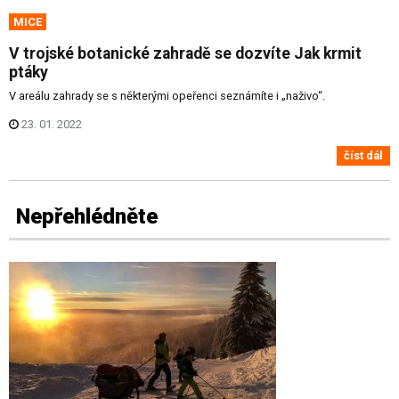
MICE
V trojské botanické zahradě se dozvíte Jak krmit
ptáky
V areálu zahrady se s některými opeřenci seznámíte i „naživo“.
23. 01. 2022
číst dál
Nepřehlédněte