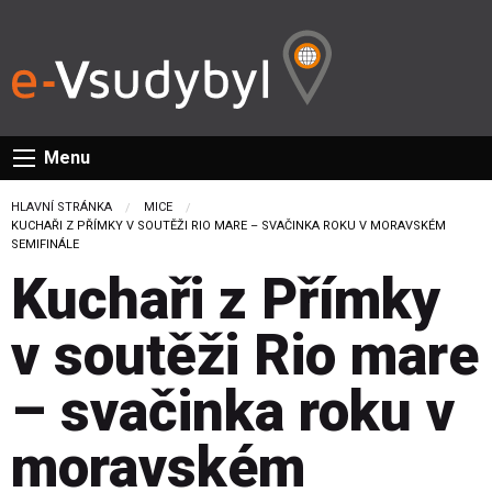
Menu
HLAVNÍ STRÁNKA
MICE
CURRENT:
KUCHAŘI Z PŘÍMKY V SOUTĚŽI RIO MARE – SVAČINKA ROKU V MORAVSKÉM
SEMIFINÁLE
Kuchaři z Přímky
v soutěži Rio mare
– svačinka roku v
moravském