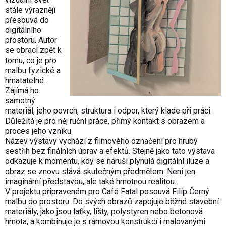
stále výrazněji
přesouvá do
digitálního
prostoru. Autor
se obrací zpět k
tomu, co je pro
malbu fyzické a
hmatatelné.
Zajímá ho
samotný
materiál, jeho povrch, struktura i odpor, který klade při práci.
Důležitá je pro něj ruční práce, přímý kontakt s obrazem a
proces jeho vzniku.
Název výstavy vychází z filmového označení pro hrubý
sestřih bez finálních úprav a efektů. Stejně jako tato výstava
odkazuje k momentu, kdy se naruší plynulá digitální iluze a
obraz se znovu stává skutečným předmětem. Není jen
imaginární představou, ale také hmotnou realitou.
V projektu připraveném pro Café Fatal posouvá Filip Černý
malbu do prostoru. Do svých obrazů zapojuje běžné stavební
materiály, jako jsou laťky, lišty, polystyren nebo betonová
hmota, a kombinuje je s rámovou konstrukcí i malovanými