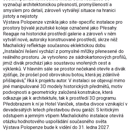
vyznačují architektonickou přesností, promyšleností a
smyslem pro detail, zároveň vytvářejí situace na hranici
jistoty a nejistoty.
Výstava Polopenze vznikla jako site-specific instalace pro
prostory bývalé jezuitské koleje označené jako Přesahy.
Reaguje na historické prostředí galerie a zároveň v něm
vytváří nové, autorsky konstruované prostředí, skrze něž
Machalický reflektuje současnou eklektickou dobu.
„Instalační řešení vychází z pomyslné mřížky přenesené do
reálného prostoru. Je vytvořeno ze sádrokartonových profilů,
jimiž divák prochází jako soustavou vnořených cest a
výklenků. V hlavním sále se prostor nečekaně otevře a divák
zjišťuje, že prošel pod obrovskou botou, která jej zdánlivě
přišlapává,“ říká k projektu autor. V instalaci se objevují mimo
jiné manipulované 3D modely historických předmětů, motiv
podvojnosti a geometricky založená konstrukce, která
odkazuje jak k architektuře, tak k prostředí 3D programu.
Předobrazem k ní je Hotel Vaníček, stavba divoce vznikající v
devadesátých letech přestavbou dvou garáží. S kritickým
odstupem a jemným vtipem Machalického instalace otevírá
otázku hodnotového uspořádání současného světa.
Výstava Polopenze bude k vidění do 31. ledna 2027.