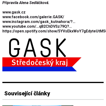
Připravila Alena Sedláčková.
www.gask.cz
www.facebook.com/galerie.GASK/
www.instagram.com/gask_kutnahora/?…
www.youtube.com/…qB2ChDVSz79Q?…
https://open.spotify.com/show/5YVsEkxWoY7gEdyteUtM5
Související články