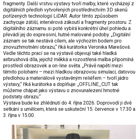
fragmenty. Další vrstvu výstavy tvoří malby, které vycházejí z
digitálních předloh vytvořených prostřednictvím 3D skenů
pořízených technologií LiDAR. Autor tímto způsobem
zachycuje zátiší, interiérová zákoutí a fragmenty prostoru. Z
digitálního záznamu si poté vybírá konkrétní úhel pohledu a
převádí jej do expresivní, hutně malované podoby. „Digitální
záznam se tak nestává cílem, ale výchozím bodem pro
znovuzhmotnění obrazu,“ říká kurátorka Veronika Marešová.
Vedle těchto prací se na výstavě objevují také hladká
airbrushová díla, jejichž měkká a rozostřená malba připomíná
prostředí obrazovek a on-line světa. „Právě napětí mezi
těmito polohami – mezi hladkou obrazovou simulací, datovou
předlohou a materiálově vystavěným reliéfem – tvoří jádro
výstavy,“ říká kurátorka a doplňuje: „OFFLINE_CUT tak
můžeme chápat jako výstavu o znovunalezení hmotné
podstaty obrazu.“
Výstava bude ke zhlédnutí do 4. října 2026. Doprovodí ji dvě
setkání s umělcem, která se uskuteční 15. července v 17.30 a
3. října v 15.00.