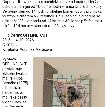
Doprovodí ji workshop s architektem Ivem Loudou, který se
uskuteční 3. října od 10 do 16 hodin v rámci Dnů architektury.
Ve stejný den od 14 hodin proběhne komentovaná prohlídka
výstavy s autorem a kurátorkou. Další setkání s autorem se
uskuteční 28. listopadu od 14 hodin a 30. ledna příštího roku
také od 14 hodin v rámci dernisáže výstavy.
Filip Černý: OFFLINE_CUT
28. 6. – 4. 10. 2026
Café Fatal
Kurátorka: Veronika Marešová
Výstava
OFFLINE_CUT
představuje
aktuální tvorbu
malíře Filipa
Černého (1975)
a tematizuje
hledání nové
malířské cesty
v době, kdy se
vizuální svět