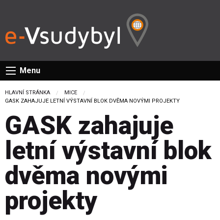
Menu
HLAVNÍ STRÁNKA
MICE
CURRENT:
GASK ZAHAJUJE LETNÍ VÝSTAVNÍ BLOK DVĚMA NOVÝMI PROJEKTY
GASK zahajuje
letní výstavní blok
dvěma novými
projekty