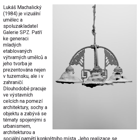
Lukáš Machalický
(1984) je vizuální
umělec a
spoluzakladatel
Galerie SPZ. Patří
ke generaci
mladých
etablovaných
výtvarných umělců a
jeho tvorba je
prezentována nejen
v tuzemsku, ale i v
zahraničí.
Dlouhodobě pracuje
ve výstavních
celcích na pomezí
architektury, sochy a
objektu a zabývá se
tématy spojenými s
urbanismem,
architekturou a
sociální pamětí konkrétního místa. Jeho realizace se