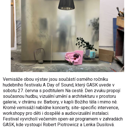
Vernisáže obou výstav jsou součástí osmého ročníku
hudebního festivalu A Day of Sound, který GASK uvede v
sobotu 27. června s podtitulem Na cestě. Den zvuku propojí
současnou hudbu, vizuální umění a architekturu v prostoru
galerie, v chrámu sv. Barbory, v kapli Božího těla i mimo ně.
Kromě vernisáží nabídne koncerty, site-specific intervence,
workshopy pro děti i dospělé a audiovizuální instalaci.
Festival vyvrcholí večerním open-air programem v zahradách
GASK, kde vystoupí Robert Piotrowicz a Lenka Dusilová.