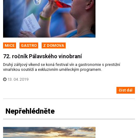
MICE
GASTRO
Z DOMOVA
72. ročník Pálavského vinobraní
Druhý zářijový víkend se koná festival vín a gastronomie s prestižní
vinařskou soutěží a exkluzivním uměleckým programem.
13. 04. 2019
číst dál
Nepřehlédněte