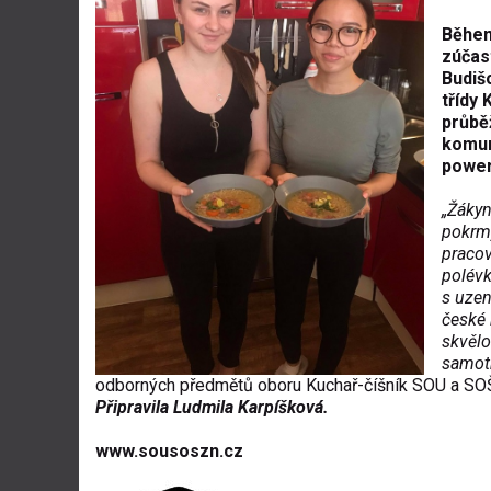
Během
zúčas
Budiš
třídy 
průběž
komuni
power
„Žákyn
pokrmy
pracov
polévk
s uzen
české 
skvělo
samot
odborných předmětů oboru Kuchař-číšník SOU a SOŠ
Připravila Ludmila Karpíšková.
www.sousoszn.cz