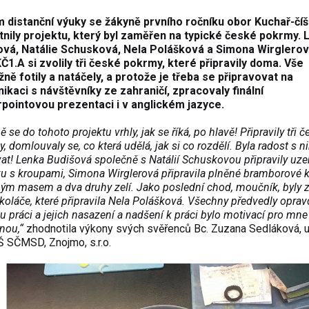
 distanční výuky se žákyně prvního ročníku obor Kuchař-číš
tnily projektu, který byl zaměřen na typické české pokrmy. 
ová, Natálie Schusková, Nela Polášková a Simona Wirglero
KČ1.A si zvolily tři české pokrmy, které připravily doma. Vše
ně fotily a natáčely, a protože je třeba se připravovat na
kaci s návštěvníky ze zahraničí, zpracovaly finální
pointovou prezentaci i v anglickém jazyce.
ě se do tohoto projektu vrhly, jak se říká, po hlavě! Připravily tři 
, domlouvaly se, co která udělá, jak si co rozdělí. Byla radost s n
at! Lenka Budišová společně s Natálií Schuskovou připravily uz
u s kroupami, Simona Wirglerová připravila plněné bramborové k
ým masem a dva druhy zelí. Jako poslední chod, moučník, byly 
koláče, které připravila Nela Polášková. Všechny předvedly opra
u práci a jejich nasazení a nadšení k práci bylo motivací pro mne
nou,“
zhodnotila výkony svých svěřenců Bc. Zuzana Sedláková, u
 SČMSD, Znojmo, s.r.o.