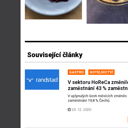
Související články
GASTRO
HOTELNICTVÍ
V sektoru HoReCa změnil
zaměstnání 43 % zaměst
V uplynulých šesti měsících změnilo
zaměstnání 19,8 % Čechů.
20. 12. 2020