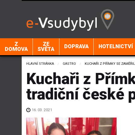
Z
ZE
DOPRAVA
HOTELNICTVÍ
DOMOVA
SVĚTA
HLAVNÍ STRÁNKA
GASTRO
CURRENT:
KUCHAŘI Z PŘÍMKY SE ZAMĚŘIL
Kuchaři z Přímk
tradiční české
16. 03. 2021