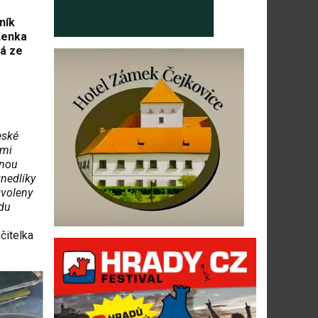
ník
Lenka
vá ze
české
imi
enou
nedlíky
zvoleny
vdu
čitelka