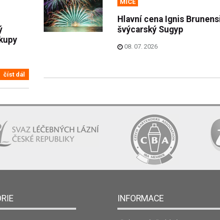
MICE
Hlavní cena Ignis Brunens
ý
švýcarský Sugyp
kupy
08. 07. 2026
číst dál
RIE
INFORMACE