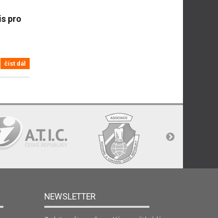
is pro
číst dál
NEWSLETTER