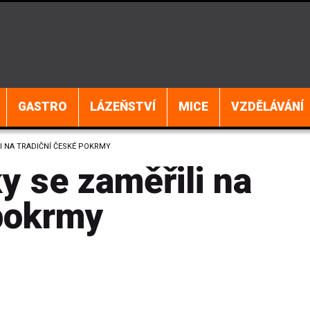
GASTRO
LÁZEŇSTVÍ
MICE
VZDĚLÁVÁNÍ
I NA TRADIČNÍ ČESKÉ POKRMY
y se zaměřili na
 pokrmy