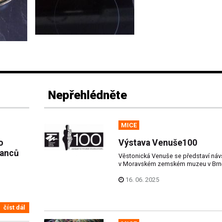
Nepřehlédněte
MICE
o
Výstava Venuše100
nanců
Věstonická Venuše se představí ná
v Moravském zemském muzeu v Brn
16. 06. 2025
číst dál