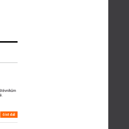
vštěvníkům
ě.
číst dál