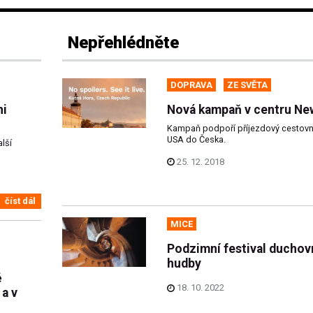
Nepřehlédněte
DOPRAVA
ZE SVĚTA
ni
Nová kampaň v centru Ne
Kampaň podpoří příjezdový cestovní
USA do Česka.
lší
25. 12. 2018
číst dál
MICE
Podzimní festival duchov
hudby
ě
18. 10. 2022
 a v