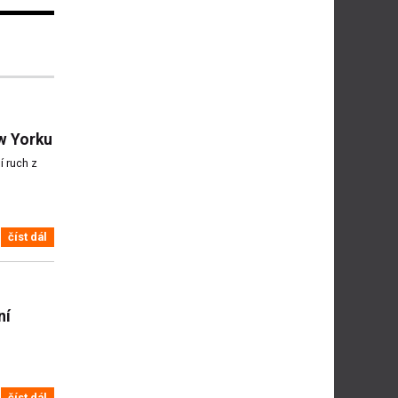
w Yorku
 ruch z
číst dál
ní
číst dál