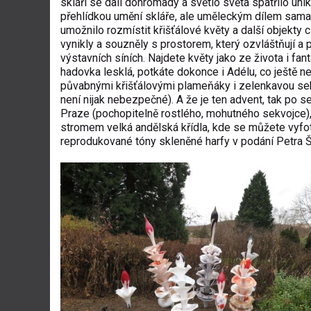
skláři se dali dohromady a světlo světa spatřilo unik
přehlídkou umění skláře, ale uměleckým dílem sama o
umožnilo rozmístit křišťálové květy a další objekty
vynikly a souzněly s prostorem, který ozvláštňují a p
výstavních síních. Najdete květy jako ze života i fant
hadovka lesklá, potkáte dokonce i Adélu, co ještě 
půvabnými křišťálovými plameňáky i zelenkavou sekc
není nijak nebezpečné). A že je ten advent, tak po 
Praze (pochopitelně rostlého, mohutného sekvojce),
stromem velká andělská křídla, kde se můžete vyfoti
reprodukované tóny skleněné harfy v podání Petra Šp