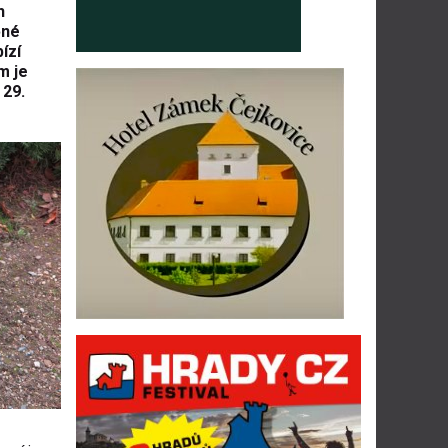
h
ěné
ízí
m je
 29.