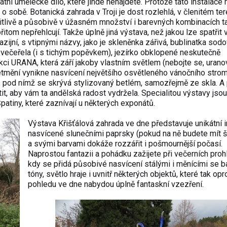
átní umělecké dílo, které jinde nenajdete. Protože tato instalace 
 sobě. Botanická zahrada v Troji je dost rozlehlá, v členitém ter
 citlivě a působivě v úžasném množství i barevných kombinacích t
řitom nepřehlcují. Takže úplně jiná výstava, než jakou lze spatřit 
azijní, s vtipnými názvy, jako je skleněnka zářivá, bublinatka sodo
nevečeřela (i s tichým popěvkem), jezírko obklopené neskutečně
i URANA, která září jakoby vlastním světlem (nebojte se, urano
setmění vynikne nasvícení největšího osvětleného vánočního stro
 pod nímž se skrývá stylizovaný betlém, samozřejmě ze skla. A 
t, aby vám ta andělská radost vydržela. Specialitou výstavy jsou
atiny, které zaznívají u některých exponátů.
Výstava Křišťálová zahrada ve dne představuje unikátní 
nasvícené slunečními paprsky (pokud na ně budete mít št
a svými barvami dokáže rozzářit i pošmournější počasí.
Naprostou fantazii a pohádku zažijete při večerních proh
kdy se přidá působivé nasvícení stálými i měnícími se 
tóny, světlo hraje i uvnitř některých objektů, které tak opr
pohledu ve dne nabydou úplně fantaskní vzezření.