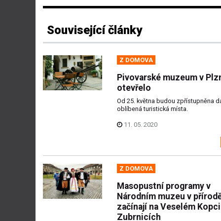
Související články
Z DOMOVA
Pivovarské muzeum v Plz
otevřelo
Od 25. května budou zpřístupněna da
oblíbená turistická místa.
11. 05. 2020
Z DOMOVA
Masopustní programy v
Národním muzeu v přírod
začínají na Veselém Kopci
Zubrnicích