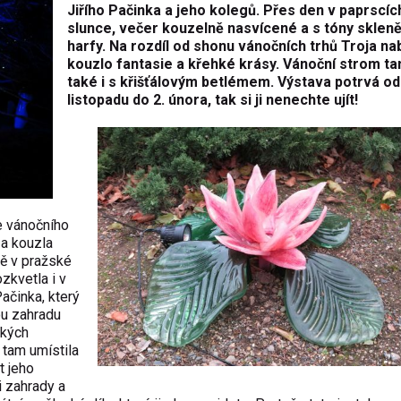
Jiřího Pačinka a jeho kolegů. Přes den v paprscíc
slunce, večer kouzelně nasvícené a s tóny sklen
harfy. Na rozdíl od shonu vánočních trhů Troja nab
kouzlo fantasie a křehké krásy. Vánoční strom ta
také i s křišťálovým betlémem. Výstava potrvá od
listopadu do 2. února, tak si ji nenechte ujít!
e vánočního
 a kouzla
dě v pražské
ozkvetla i v
ačinka, který
ou zahradu
ckých
e tam umístila
t jeho
i zahrady a