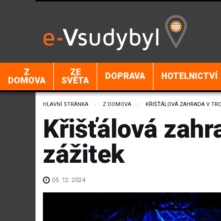
Z
ZE
DOPRAVA
HOTELNICTVÍ
DOMOVA
SVĚTA
HLAVNÍ STRÁNKA
Z DOMOVA
CURRENT:
KŘIŠŤÁLOVÁ ZAHRADA V TROJ
Křišťálová zahra
zážitek
05. 12. 2024