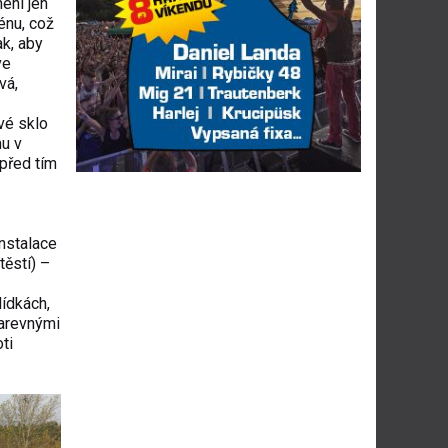
není jen
énu, což
ak, aby
ve
vá,
vé sklo
mu v
před tím
instalace
ěstí) –
lídkách,
barevnými
oti