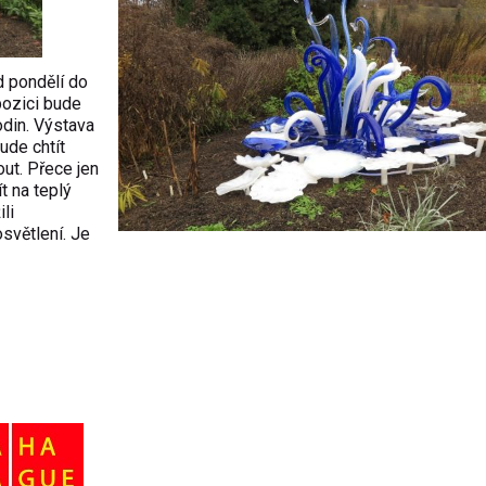
d pondělí do
pozici bude
odin. Výstava
ude chtít
ut. Přece jen
t na teplý
li
světlení. Je