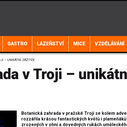
GASTRO
LÁZEŇSTVÍ
MICE
VZDĚLÁVÁNÍ
I – UNIKÁTNÍ ZÁŽITEK
da v Troji – unikátn
Botanická zahrada v pražské Troji se kolem adve
rozzářila krásou fantastických květů i plameňáků
zrozených v ohni a dovedných rukách uměleckéh