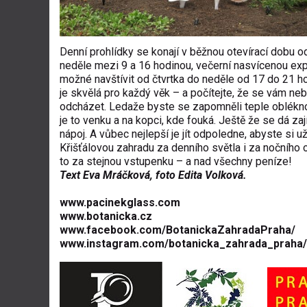
Denní prohlídky se konají v běžnou otevírací dobu o
neděle mezi 9 a 16 hodinou, večerní nasvícenou ex
možné navštívit od čtvrtka do neděle od 17 do 21 h
je skvělá pro každý věk – a počítejte, že se vám neb
odcházet. Ledaže byste se zapomněli teple oblékno
je to venku a na kopci, kde fouká. Ještě že se dá zají
nápoj. A vůbec nejlepší je jít odpoledne, abyste si uži
Křišťálovou zahradu za denního světla i za nočního o
to za stejnou vstupenku – a nad všechny peníze!
Text Eva Mráčková, foto Edita Volková.
www.pacinekglass.com
www.botanicka.cz
www.facebook.com/BotanickaZahradaPraha/
www.instagram.com/botanicka_zahrada_praha/