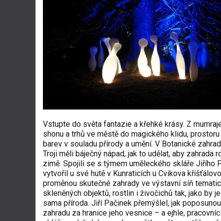
Vstupte do světa fantazie a křehké krásy. Z mumraj
shonu a trhů ve městě do magického klidu, prostoru
barev v souladu přírody a umění. V Botanické zahra
Troji měli báječný nápad, jak to udělat, aby zahrada r
zimě. Spojili se s týmem uměleckého skláře Jiřího P
vytvořil u své hutě v Kunraticích u Cvikova křišťálov
proměnou skutečné zahrady ve výstavní síň temati
skleněných objektů, rostlin i živočichů tak, jako by j
sama příroda. Jiří Pačinek přemýšlel, jak poposunou
zahradu za hranice jeho vesnice – a ejhle, pracovníc