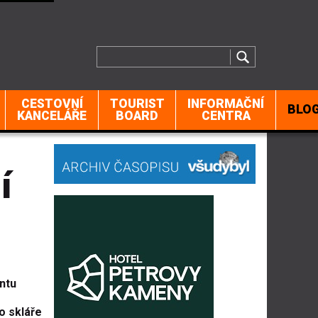
CESTOVNÍ
TOURIST
INFORMAČNÍ
BLO
KANCELÁŘE
BOARD
CENTRA
í
ntu
o skláře