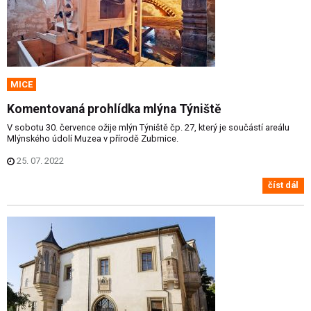
MICE
Komentovaná prohlídka mlýna Týniště
V sobotu 30. července ožije mlýn Týniště čp. 27, který je součástí areálu
Mlýnského údolí Muzea v přírodě Zubrnice.
25. 07. 2022
číst dál