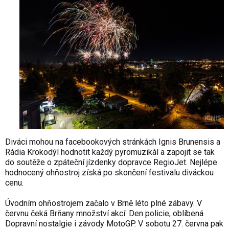
Diváci mohou na
facebookových stránkách Ignis Brunensis
a
Rádia Krokodýl
hodnotit každý pyromuzikál a zapojit se tak
do soutěže o zpáteční jízdenky dopravce
RegioJet
. Nejlépe
hodnocený ohňostroj získá po skončení festivalu diváckou
cenu.
Úvodním ohňostrojem začalo v Brně léto plné zábavy. V
červnu čeká Brňany množství akcí:
Den policie
, oblíbená
Dopravní nostalgie
i závody
MotoGP
. V sobotu 27. června pak