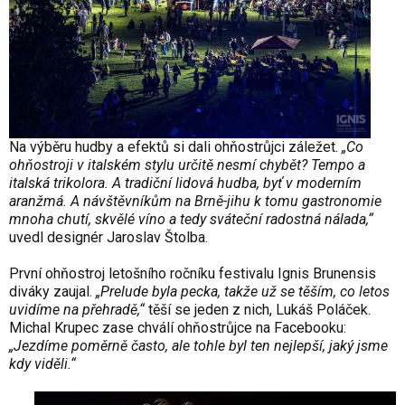
Na výběru hudby a efektů si dali ohňostrůjci záležet.
„Co
ohňostroji v italském stylu určitě nesmí chybět? Tempo a
italská trikolora. A tradiční lidová hudba, byť v moderním
aranžmá. A návštěvníkům na Brně-jihu k tomu gastronomie
mnoha chutí, skvělé víno a tedy sváteční radostná nálada,“
uvedl designér Jaroslav Štolba.
První ohňostroj letošního ročníku festivalu Ignis Brunensis
diváky zaujal.
„Prelude byla pecka, takže už se těším, co letos
uvidíme na přehradě,“
těší se jeden z nich, Lukáš Poláček.
Michal Krupec zase chválí ohňostrůjce na Facebooku:
„Jezdíme poměrně často, ale tohle byl ten nejlepší, jaký jsme
kdy viděli.“