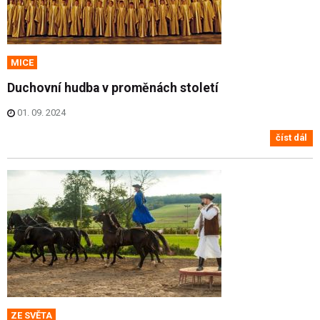
MICE
Duchovní hudba v proměnách století
01. 09. 2024
číst dál
ZE SVĚTA