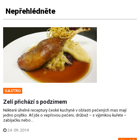
Nepřehlédněte
GASTRO
Zelí přichází s podzimem
Některé úhelné receptury české kuchyně v oblasti pečených mas mají
jedno pojítko. Ať jde o vepřovou pečeni, drůbež – s výjimkou kuřete –
zabíjačku nebo...
24. 09. 2019