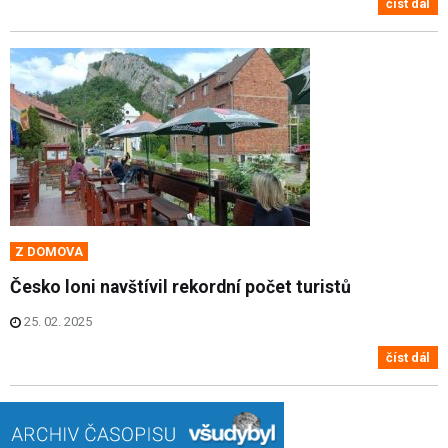
číst dál
Z DOMOVA
Česko loni navštívil rekordní počet turistů
25. 02. 2025
číst dál