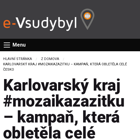
Menu
HLAVNÍ STRÁNKA
Z DOMOVA
CURRENT:
KARLOVARSKÝ KRAJ #MOZAIKAZAZITKU – KAMPAŇ, KTERÁ OBLETĚLA CELÉ
ČESKO
Karlovarský kraj
#mozaikazazitku
– kampaň, která
obletěla celé