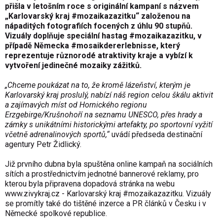
přišla v letošním roce s originální kampaní s názvem
„Karlovarský kraj #mozaikazazitku“ založenou na
nápaditých fotografiích focených z úhlu 90 stupňů.
Vizuály doplňuje speciální hastag #mozaikazazitku, v
případě Německa #mosaikdererlebnisse, který
reprezentuje různorodé atraktivity kraje a vybízí k
vytvoření jedinečné mozaiky zážitků.
„Chceme poukázat na to, že kromě lázeňství, kterým je
Karlovarský kraj proslulý, nabízí náš region celou škálu aktivit
a zajímavých míst od Hornického regionu
Erzgebirge/Krušnohoří na seznamu UNESCO, přes hrady a
zámky s unikátními historickými artefakty, po sportovní vyžití
včetně adrenalinových sportů,“
uvádí předseda destinační
agentury Petr Židlický.
Již prvního dubna byla spuštěna online kampaň na sociálních
sítích a prostřednictvím jednotné bannerové reklamy, pro
kterou byla připravena dopadová stránka na webu
www.zivykraj.cz - Karlovarský kraj #mozaikazazitku. Vizuály
se promítly také do tištěné inzerce a PR článků v Česku i v
Německé spolkové republice.