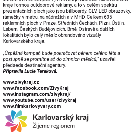
kraje formou outdoorové reklamy, a to v celém spektru
prezentačních ploch jako jsou billboardy, CLV, LED obrazovky,
rámečky v metru, na nádražích a v MHD. Celkem 635
reklamních ploch v Praze, Středních Čechách, Plzni, Ústí n.
Labem, Českých Budějovicích, Brně, Ostravě a dalších
lokalitách bylo celý měsíc obrandováno vizuály
Karlovarského kraje.
„Úspěšná kampaň bude pokračovat během celého léta a
postupně se promítne až do zimních měsíců,“
uzavřel
předseda destinační agentury.
Připravila Lucie Tereková.
www.zivykraj.cz
www.facebook.com/ZivyKraj
www.instagram.com/zivykraj/
www.youtube.com/user/zivykraj
www.filmkarlovyvary.com