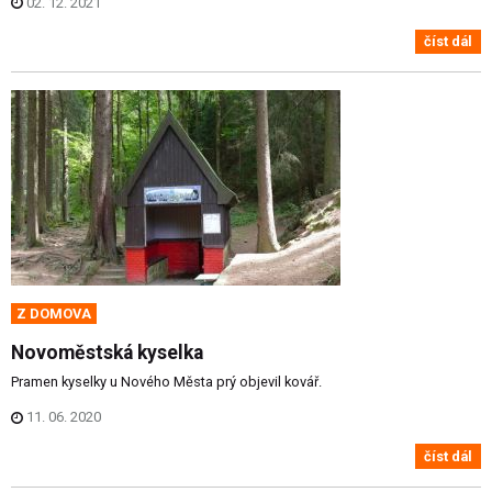
02. 12. 2021
číst dál
Z DOMOVA
Novoměstská kyselka
Pramen kyselky u Nového Města prý objevil kovář.
11. 06. 2020
číst dál