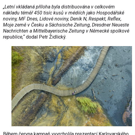
„Letní vkládaná příloha byla distribuována v celkovém
nákladu téměř 450 tisíc kusů v médiích jako Hospodářské
noviny, MF Dnes, Lidové noviny, Deník N, Respekt, Reflex,
Moje země v Česku a Sächsische Zeitung, Dresdner Neueste
Nachrichten a Mittelbayerische Zeitung v
Německé spolkové
republice,“
dodal Petr Židlický.
Během června kampaň vyvrcholila prezentací Karlovarského